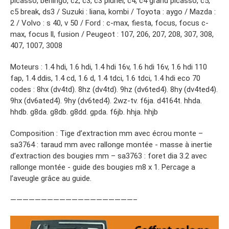
picasso, berlingo, c2, c3, c3 pluriel, c4, c4 grand picasso, c5,
c5 break, ds3 / Suzuki : liana, kombi / Toyota : aygo / Mazda :
2 / Volvo : s 40, v 50 / Ford : c-max, fiesta, focus, focus c-
max, focus ll, fusion / Peugeot : 107, 206, 207, 208, 307, 308,
407, 1007, 3008
Moteurs : 1.4 hdi, 1.6 hdi, 1.4 hdi 16v, 1.6 hdi 16v, 1.6 hdi 110
fap, 1.4 ddis, 1.4 cd, 1.6 d, 1.4 tdci, 1.6 tdci, 1.4 hdi eco 70
codes : 8hx (dv4td). 8hz (dv4td). 9hz (dv6ted4). 8hy (dv4ted4).
9hx (dv6ated4). 9hy (dv6ted4). 2wz-tv. f6ja. d4164t. hhda.
hhdb. g8da. g8db. g8dd. gpda. f6jb. hhja. hhjb
Composition : Tige d’extraction mm avec écrou monte –
sa3764 : taraud mm avec rallonge montée - masse à inertie
d’extraction des bougies mm – sa3763 : foret dia 3.2 avec
rallonge montée - guide des bougies m8 x 1. Percage a
l’aveugle grâce au guide.
————————————————————–