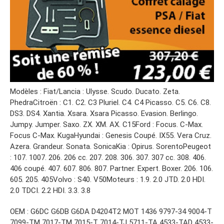
Modèles : Fiat/Lancia : Ulysse. Scudo. Ducato. Zeta.
PhedraCitroën : C1. C2. C3 Pluriel. C4. C4 Picasso. C5. C6. C8.
DS3. DS4. Xantia. Xsara. Xsara Picasso. Evasion. Berlingo.
Jumpy. Jumper. Saxo. ZX. XM. AX. C15Ford : Focus. C-Max.
Focus C-Max. KugaHyundai : Genesis Coupé. IX55. Vera Cruz.
Azera. Grandeur. Sonata. SonicaKia : Opirus. SorentoPeugeot
: 107. 1007. 206. 206 cc. 207. 208. 306. 307. 307 cc. 308. 406.
406 coupé. 407. 607. 806. 807. Partner. Expert. Boxer. 206. 106.
605. 205. 405Volvo : S40. V50Moteurs : 1.9. 2.0 JTD. 2.0 HDI.
2.0 TDCI. 2.2 HDI. 3.3. 3.8
OEM : G6DC G6DB G6DA D4204T2 MOT 1436 9797-34 9004-T
7099-TM 7017-TM 7015-T 7014-TJ 5711-TA 4533-TAD 4533-