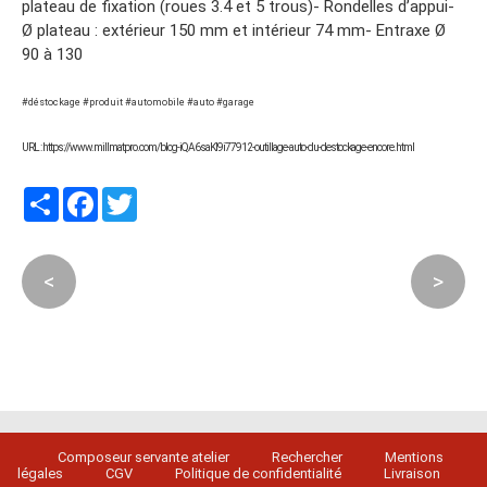
plateau de fixation (roues 3.4 et 5 trous)- Rondelles d’appui-
Ø plateau : extérieur 150 mm et intérieur 74 mm- Entraxe Ø
90 à 130
#déstockage #produit #automobile #auto #garage
URL : https://www.millmatpro.com/blog-iQA6saKI9i77912-outillage-auto-du-destockage-encore.html
Partager
Facebook
Twitter
<
>
Composeur servante atelier
Rechercher
Mentions
légales
CGV
Politique de confidentialité
Livraison