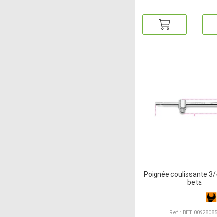
Poignée coulissante 
beta
Ref : BET 0092808