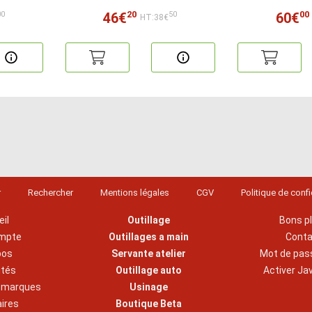
20
00
46€
60€
00
50
HT:38€
r
Rechercher
Mentions légales
CGV
Politique de confi
il
Outillage
Bons p
mpte
Outillages a main
Cont
pos
Servante atelier
Mot de pas
ités
Outillage auto
Activer Ja
s marques
Usinage
aires
Boutique Beta