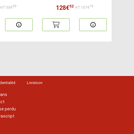
52
128€
00
10
HT:50€
HT:107€
dentialité
Livraison
lans
act
se perdu
vascript