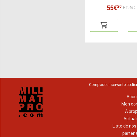
20
55€
HT:46€
Composeur servante atelie
Accue
Mon co
A pro
Actual
Liste de no
parten