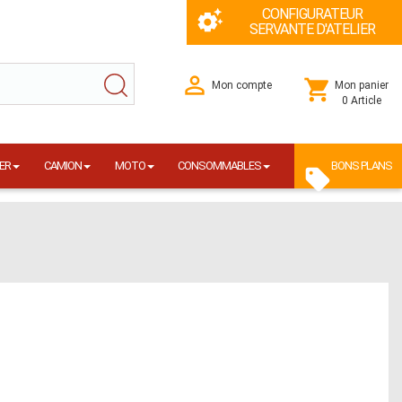
CONFIGURATEUR
SERVANTE D'ATELIER
Mon compte
Mon panier
0 Article
ER
CAMION
MOTO
CONSOMMABLES
BONS PLANS