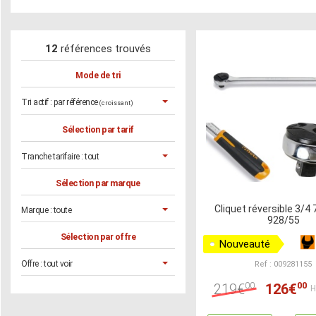
12
références trouvés
Mode de tri
Tri actif :
par référence
(croissant)
Sélection par tarif
Tranche tarifaire :
tout
Sélection par marque
Cliquet réversible 3/4
Marque :
toute
928/55
Sélection par offre
Nouveauté
Offre :
tout voir
Ref : 009281155
00
00
219€
126€
H