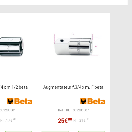
/4 x m.1/2 beta
Augmentateur f.3/4 x m.1" beta
 009280801
Ref : BET 009280807
80
25€
70
50
HT:17€
HT:21€