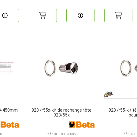
3/4 450mm
928 /r55x-kit de rechange tête
928 /r55-kit t
928/55x
pou
50
Ref : BET 009280858
Ref : BET