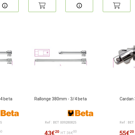
4 beta
Rallonge 380mm - 3/4 beta
Cardan 
15
Ref : BET 009280825
Ref : BET
20
20
43€
55€
50
00
HT:36€