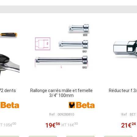
 72 dents
Rallonge carrés mâle et femelle
Réducteur f.3
3/4" 100mm
Ref : 009280810
Ref : BET
56
24
19€
21€
00
30
T:105€
HT:16€