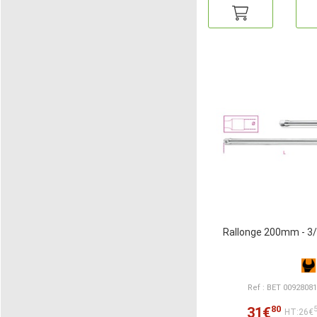
Rallonge 200mm - 3/
Ref : BET 0092808
80
31€
HT:26€