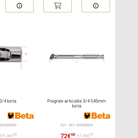
3/4 beta
Poignée articulée 3/4 545mm
beta
 009280830
Ref : BET 009280844
00
72€
00
00
HT:46€
HT:60€