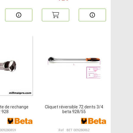
ête de rechange
Cliquet réversible 72 dents 3/4
r 928
beta 928/55
 009280859
Ref : BET 009280862