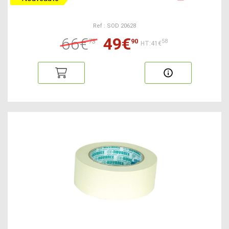
Ref : SOD 20628
66€
49€
73
90
58
HT:41€