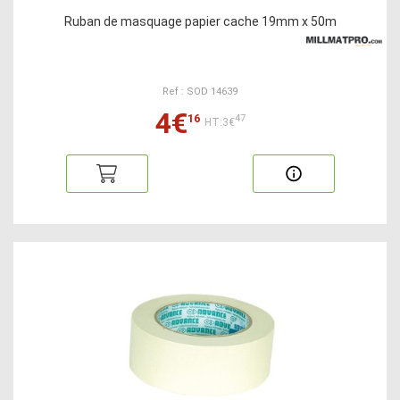
Ruban de masquage papier cache 19mm x 50m
Ref : SOD 14639
4€
16
47
HT:3€