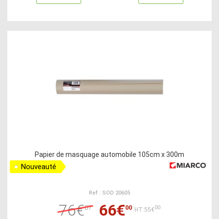
Papier de masquage automobile 105cm x 300m
Nouveauté
Ref : SOD 20605
76€
66€
07
00
00
HT:55€