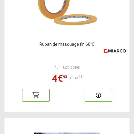
Ruban de masquage fin 60°C
Ref : SOD 20598
4€
93
11
HT:4€