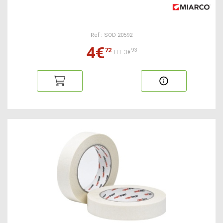
Ref : SOD 20592
4€
72
93
HT:3€