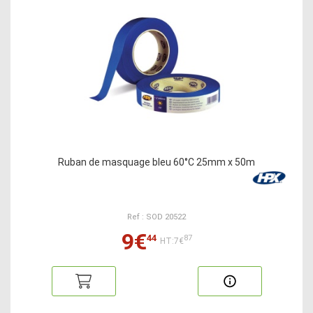
Ruban de masquage bleu 60°C 25mm x 50m
Ref : SOD 20522
9€
44
87
HT:7€