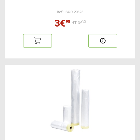
Ref : SOD 20625
3€
98
32
HT:3€