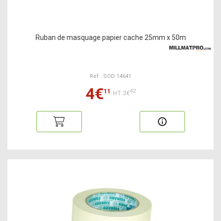
Ruban de masquage papier cache 25mm x 50m
Ref : SOD 14641
4€
11
42
HT:3€