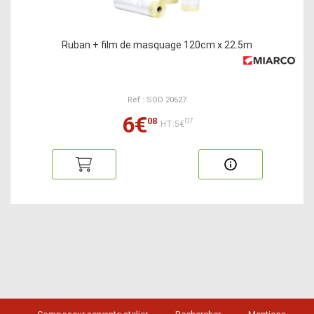
Ruban + film de masquage 120cm x 22.5m
Ref : SOD 20627
6€
08
07
HT:5€