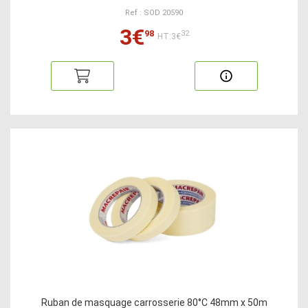
Ref : SOD 20590
3€
98
32
HT:3€
Ruban de masquage carrosserie 80°C 48mm x 50m