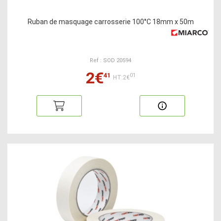
Ruban de masquage carrosserie 100°C 18mm x 50m
Ref : SOD 20594
2€
41
01
HT:2€