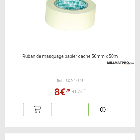
Ruban de masquage papier cache 50mm x 50m
Ref : SOD 14645
8€
79
32
HT:7€