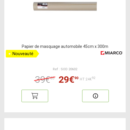
Papier de masquage automobile 45cm x 300m
Nouveauté
Ref : SOD 20602
39€
29€
85
90
92
HT:24€