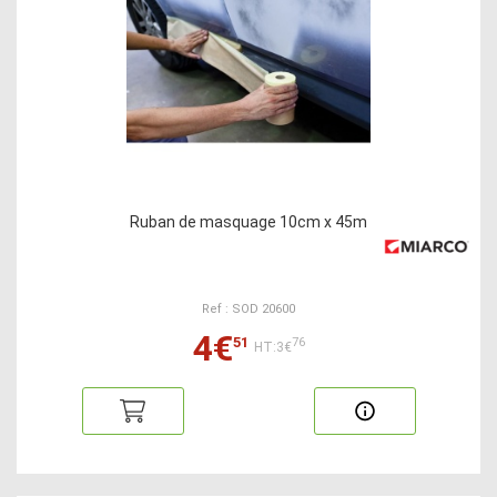
Ruban de masquage 10cm x 45m
Ref : SOD 20600
4€
51
76
HT:3€