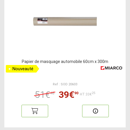
Papier de masquage automobile 60cm x 300m
Nouveauté
Ref : SOD 20603
51€
39€
48
90
25
HT:33€