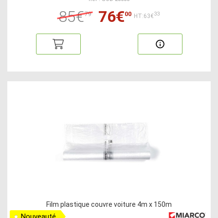
85€
76€
79
00
33
HT:63€
Film plastique couvre voiture 4m x 150m
Nouveauté