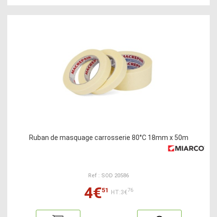
Ruban de masquage carrosserie 80°C 18mm x 50m
Ref : SOD 20586
4€
51
76
HT:3€