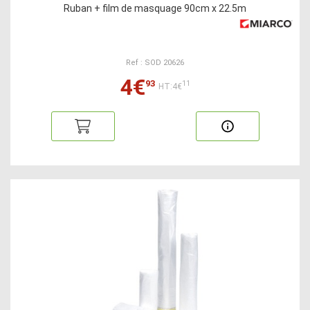
Ruban + film de masquage 90cm x 22.5m
Ref : SOD 20626
4€
93
11
HT:4€