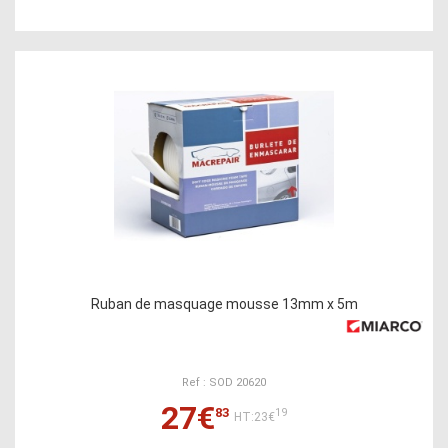
Ruban de masquage mousse 13mm x 5m
Ref : SOD 20620
27€
83
19
HT:23€