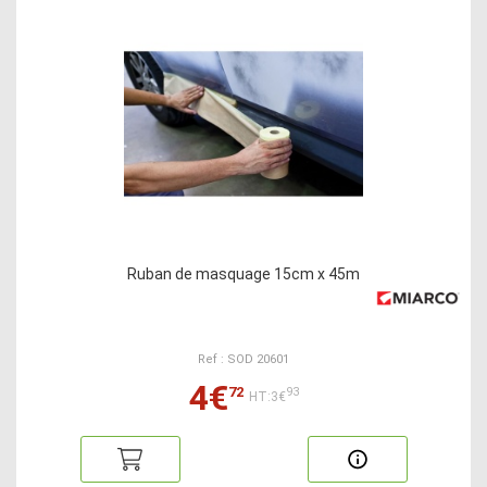
Ruban de masquage 15cm x 45m
Ref : SOD 20601
4€
72
93
HT:3€