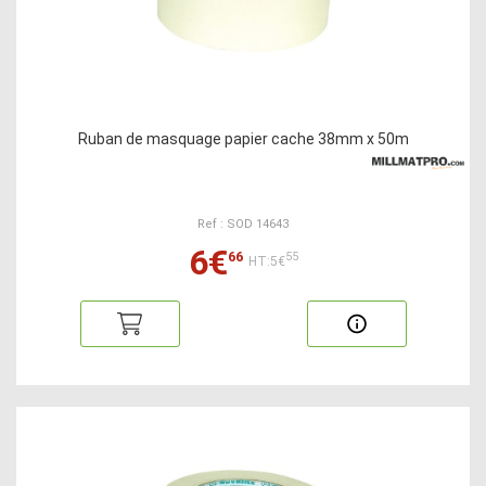
Ruban de masquage papier cache 38mm x 50m
Ref : SOD 14643
6€
66
55
HT:5€