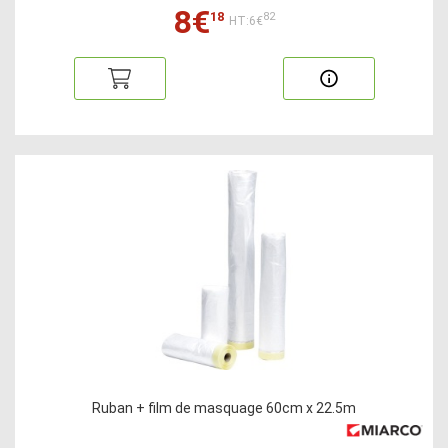
8€
18
82
HT:6€
Ruban + film de masquage 60cm x 22.5m