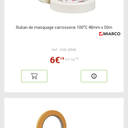
Ruban de masquage carrosserie 100°C 48mm x 50m
Ref : SOD 20596
6€
19
16
HT:5€