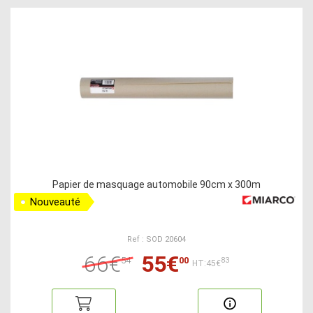
Papier de masquage automobile 90cm x 300m
Nouveauté
Ref : SOD 20604
66€
55€
54
00
83
HT:45€