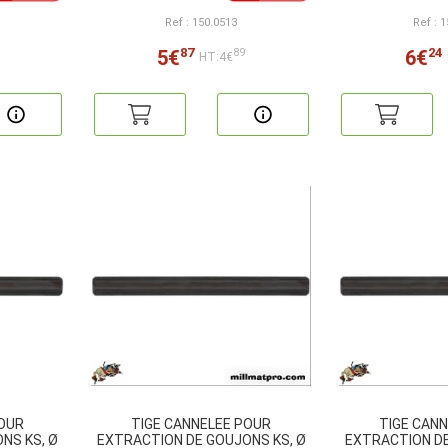
Ref : 150.0513
Ref : 
87
24
5€
6€
89
HT:4€
POUR
TIGE CANNELEE POUR
TIGE CAN
NS KS, Ø
EXTRACTION DE GOUJONS KS, Ø
EXTRACTION DE