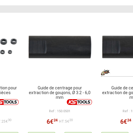
tion pour
Guide de centrage pour
Guide de c
pièces
extraction de goujons, Ø 3.2 - 6,0
extraction de gou
mm
Ref : 150.0501
Ref : 
24
24
6€
6€
30
20
:25€
HT:5€