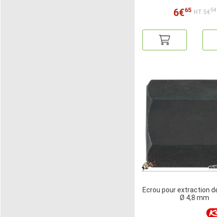
65
6€
54
HT:5€
Ecrou pour extraction d
Ø 4,8 mm