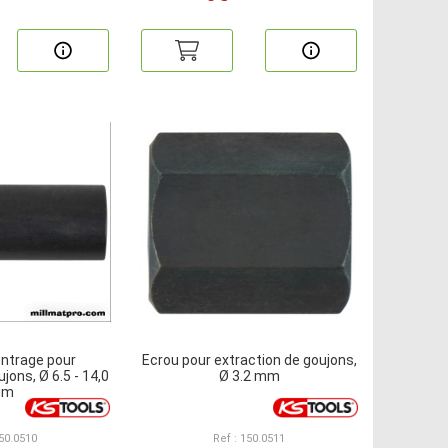
entrage pour
Ecrou pour extraction de goujons,
jons, Ø 6.5 - 14,0
Ø 3.2 mm
mm
150.0510
Ref : 150.0511