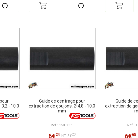
 pour
Guide de centrage pour
Guide de c
3.2 - 10,0
extraction de goujons, Ø 4.8 - 10,0
extraction de gou
mm
Ref : 150.0505
Ref : 
24
65
6€
6€
20
HT:5€