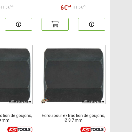
24
6€
54
20
HT:5€
HT:5€
ction de goujons,
Ecrou pour extraction de goujons,
,0 mm
Ø 8,7 mm