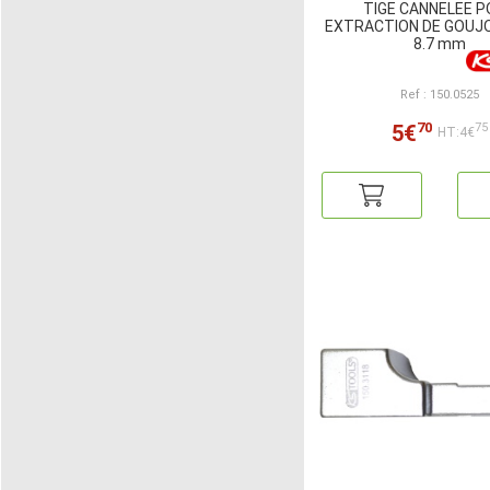
TIGE CANNELEE 
EXTRACTION DE GOUJO
8.7 mm
Ref : 150.0525
70
5€
75
HT:4€