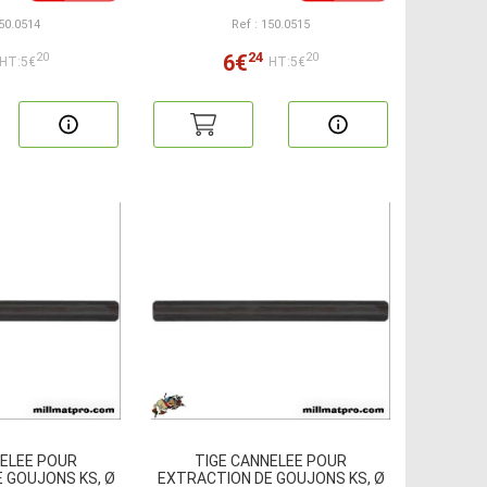
150.0514
Ref : 150.0515
24
6€
20
20
HT:5€
HT:5€
NELEE POUR
TIGE CANNELEE POUR
 GOUJONS KS, Ø
EXTRACTION DE GOUJONS KS, Ø