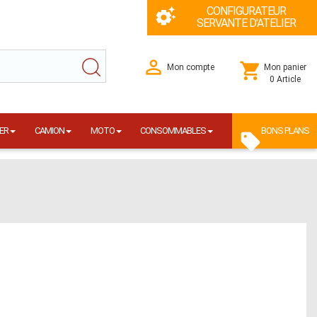
CONFIGURATEUR
SERVANTE D'ATELIER
Mon compte
Mon panier
0 Article
ER
CAMION
MOTO
CONSOMMABLES
BONS PLANS