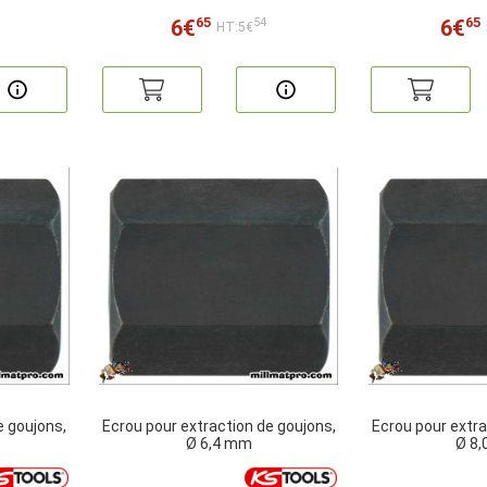
65
65
6€
6€
54
HT:5€
e goujons,
Ecrou pour extraction de goujons,
Ecrou pour extra
Ø 6,4 mm
Ø 8