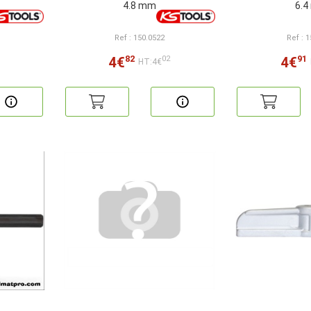
4.8 mm
6.
Ref : 150.0522
Ref : 
82
91
4€
4€
02
HT:4€