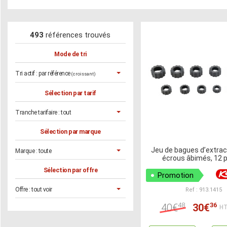
493
références trouvés
Mode de tri
Tri actif :
par référence
(croissant)
Sélection par tarif
Tranche tarifaire :
tout
Sélection par marque
Jeu de bagues d’extrac
Marque :
toute
écrous âbimés, 12 
Sélection par offre
Promotion
Offre :
tout voir
Ref : 913.1415
48
36
40€
30€
HT