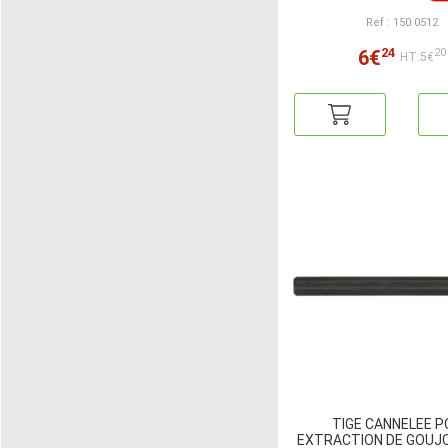
Ref : 150.0512
24
6€
20
HT:5€
TIGE CANNELEE 
EXTRACTION DE GOUJO