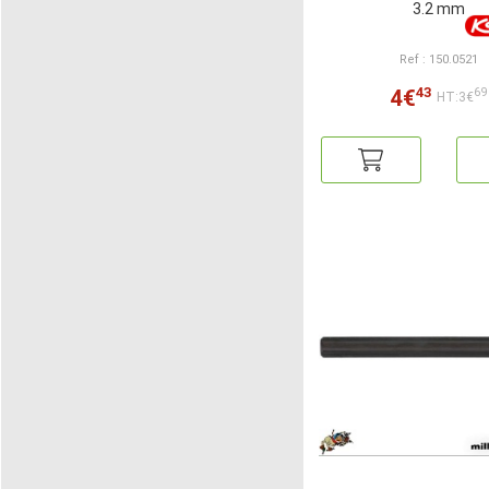
3.2 mm
Ref : 150.0521
43
4€
69
HT:3€