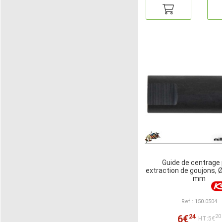
Guide de centrage
extraction de goujons, Ø 
mm
Ref : 150.0504
24
6€
20
HT:5€