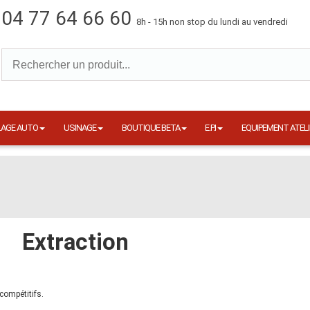
04 77 64 66 60
8h - 15h non stop du lundi au vendredi
LAGE AUTO
USINAGE
BOUTIQUE BETA
E.P.I
EQUIPEMENT ATELI
Extraction
compétitifs.