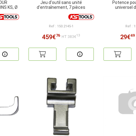
POUR
Jeu d'outil sans unité
Potence pou
NS KS, Ø
d'entraînement, 7 pièces
universel 
Ref : 150.2145-1
Ref : 
76
49
459€
29€
13
HT:383€