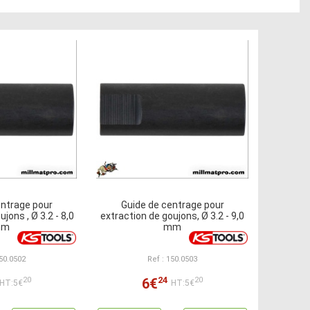
entrage pour
Guide de centrage pour
jons , Ø 3.2 - 8,0
extraction de goujons, Ø 3.2 - 9,0
mm
mm
150.0502
Ref : 150.0503
24
6€
20
20
HT:5€
HT:5€