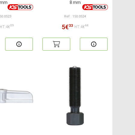
4 mm
8 mm
150.0523
Ref : 150.0524
33
5€
09
44
HT:4€
HT:4€