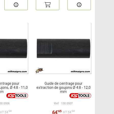
entrage pour
Guide de centrage pour
jons, Ø 4.8 - 11,0
extraction de goujons Ø 4.8 - 12,0
mm
mm
150.0506
Ref : 150.0507
65
6€
54
54
HT:5€
HT:5€