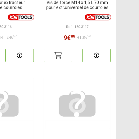
r extracteur
Vis de force M14 x 1,5 L 70 mm
de courroies
pour extr,universel de courroies
150.3116
Ref : 150.3117
88
9€
57
23
HT:24€
HT:8€