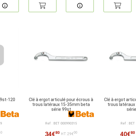
99st-120
Clé à ergot articulé pour écrous à
Clé à ergot arti
trous latéraux 15-35mm beta
trous latérau
série 99st
séri
99
Ref : BET 000990315
Ref : BET
80
80
34€
40€
40
00
HT:29€