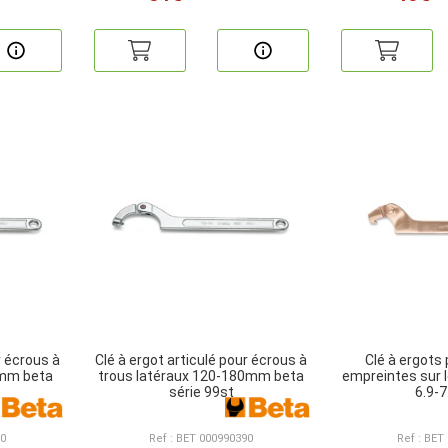
r écrous à
Clé à ergot articulé pour écrous à
Clé à ergots
0mm beta
trous latéraux 120-180mm beta
empreintes sur l
série 99st
6.9-
80
Ref : BET 000990390
Ref : BET