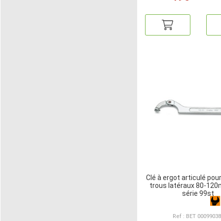
Clé à ergot articulé pou
trous latéraux 80-12
série 99st
Ref : BET 0009903