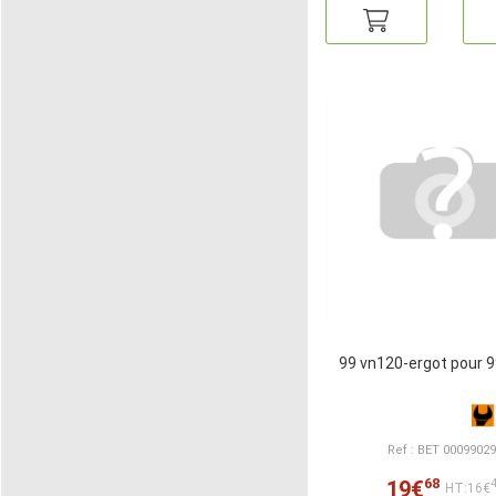
99 vn120-ergot pour 
Ref : BET 0009902
68
19€
HT:16€