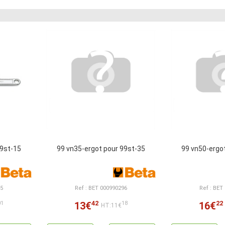
99st-15
99 vn35-ergot pour 99st-35
99 vn50-ergo
95
Ref : BET 000990296
Ref : BET
42
22
13€
16€
01
18
HT:11€