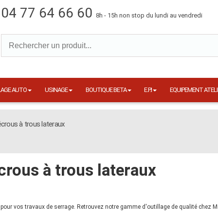
04 77 64 66 60
8h - 15h non stop du lundi au vendredi
LAGE AUTO
USINAGE
BOUTIQUE BETA
E.P.I
EQUIPEMENT ATELI
crous à trous lateraux
crous à trous lateraux
l pour vos travaux de serrage. Retrouvez notre gamme d'outillage de qualité chez M