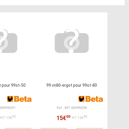
t pour 99st-50
99 vn80-ergot pour 99st-80
 000990297
Ref : BET 000990298
00
15€
52
50
HT:13€
HT:12€