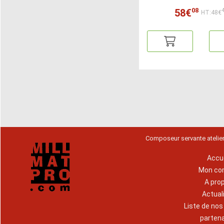
08
58€
HT:48€
Composeur servante atelie
Accue
Mon co
A pro
Actual
Liste de no
parten