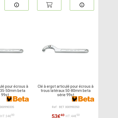
culé pour écrous à
Clé à ergot articulé pour écrous à
x 35-50mm beta
trous latéraux 50-80mm beta
e 99st
série 99st
 000990335
Ref : BET 000990350
40
53€
00
50
HT:34€
HT:44€