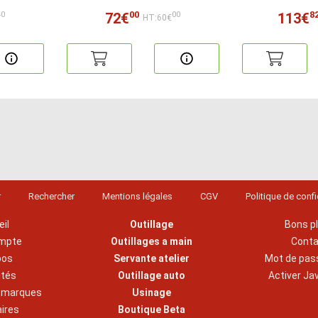
00
8
72€
113€
40
00
HT:60€
r
Rechercher
Mentions légales
CGV
Politique de confi
il
Outillage
Bons p
mpte
Outillages a main
Cont
pos
Servante atelier
Mot de pas
ités
Outillage auto
Activer Ja
s marques
Usinage
aires
Boutique Beta