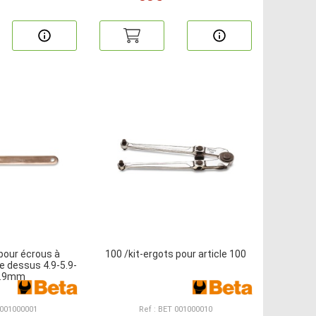
 pour écrous à
100 /kit-ergots pour article 100
e dessus 4.9-5.9-
7.9mm
 001000001
Ref : BET 001000010