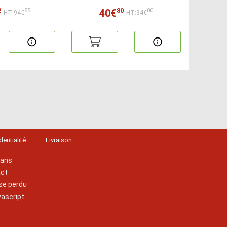
2
80
40€
85
00
HT:94€
HT:34€
dentialité
Livraison
lans
act
se perdu
vascript