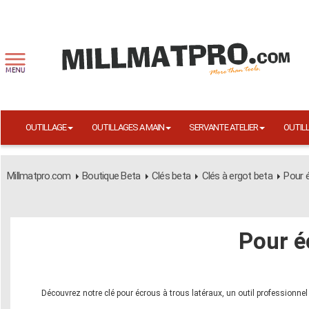
OUTILLAGE
OUTILLAGES A MAIN
SERVANTE ATELIER
OUTIL
Millmatpro.com
Boutique Beta
Clés beta
Clés à ergot beta
Pour é
Pour é
Découvrez notre clé pour écrous à trous latéraux, un outil professionne