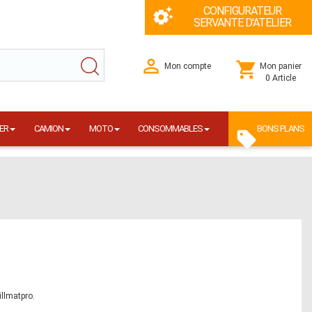
CONFIGURATEUR
SERVANTE D'ATELIER
Mon compte
Mon panier
0 Article
ER
CAMION
MOTO
CONSOMMABLES
BONS PLANS
illmatpro.