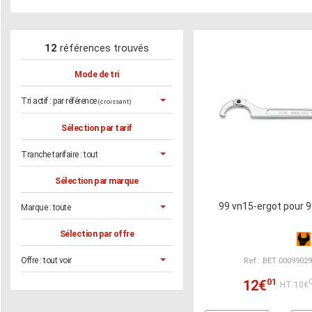
12
références trouvés
Mode de tri
Tri actif :
par référence
(croissant)
Sélection par tarif
Tranche tarifaire :
tout
Sélection par marque
99 vn15-ergot pour 
Marque :
toute
Sélection par offre
Offre :
tout voir
Ref : BET 0009902
01
12€
HT:10€