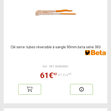
Clé serre-tubes réversible à sangle 90mm beta série 383
Ref : BET 003830001
61€
92
60
HT:51€