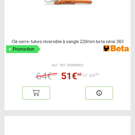
Clé serre-tubes réversible à sangle 220mm beta série 383
Promotion
Ref : BET 003830002
64€
51€
50
60
00
HT:43€