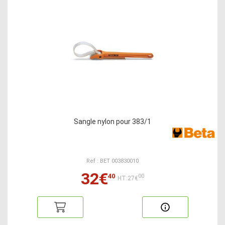
Sangle nylon pour 383/1
Ref : BET 003830010
32€
40
00
HT:27€