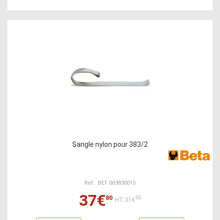
Sangle nylon pour 383/2
Ref : BET 003830015
37€
80
50
HT:31€