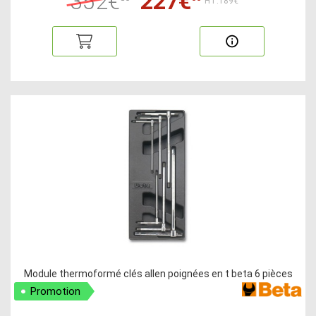
352€
227€
HT:189€
Module thermoformé clés allen poignées en t beta 6 pièces
Promotion