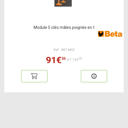
Module 5 clés mâles poignée en t
Ref : BET M53
91€
20
00
HT:76€