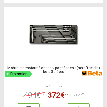
Module thermoformé clés torx poignées en t (male/femelle)
beta 8 pièces
Promotion
Ref : BET T64
494€
372€
40
00
00
HT:310€