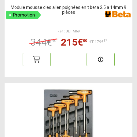
Module mousse clés allen poignées en t beta 2.5 a 14mm 9
pièces
Promotion
Ref : BET M69
344€
215€
40
00
17
HT:179€