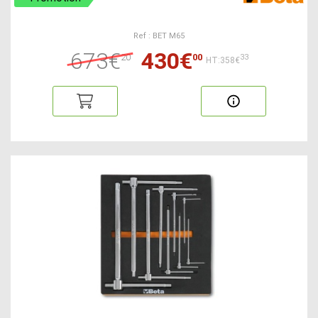
Ref : BET M65
673€
430€
20
00
33
HT:358€