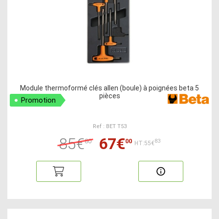
Module thermoformé clés allen (boule) à poignées beta 5
pièces
Promotion
Ref : BET T53
85€
67€
80
00
83
HT:55€