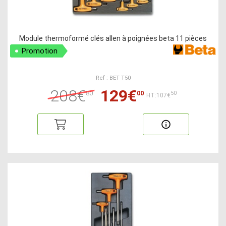
Module thermoformé clés allen à poignées beta 11 pièces
Promotion
Ref : BET T50
208€
129€
80
00
50
HT:107€