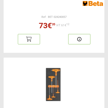
Ref : BET 024240057
73€
35
12
HT:61€