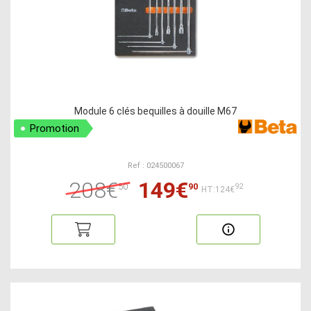
Module 6 clés bequilles à douille M67
Promotion
Ref : 024500067
208€
149€
50
90
92
HT:124€