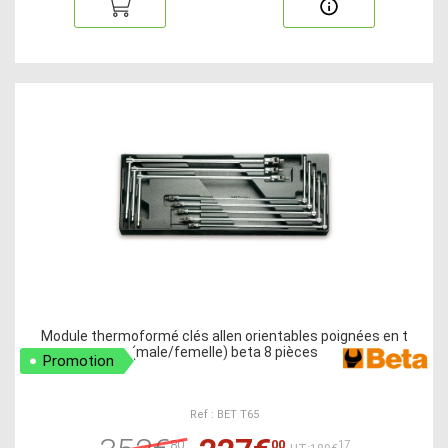
Module thermoformé clés allen orientables poignées en t
(male/femelle) beta 8 pièces
Promotion
Ref : BET T65
80
00
17