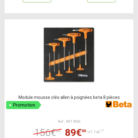
Module mousse clés allen à poignées beta 8 pièces
Promotion
Ref : BET M50
156€
89€
00
00
17
HT:74€