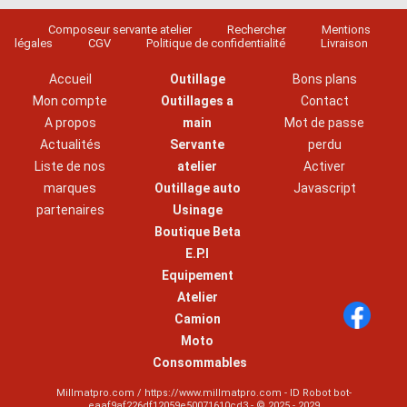
Composeur servante atelier
Rechercher
Mentions
légales
CGV
Politique de confidentialité
Livraison
Accueil
Outillage
Bons plans
Mon compte
Outillages a
Contact
A propos
main
Mot de passe
Actualités
Servante
perdu
Liste de nos
atelier
Activer
marques
Outillage auto
Javascript
partenaires
Usinage
Boutique Beta
E.P.I
Equipement
Atelier
Camion
Moto
Consommables
Millmatpro.com / https://www.millmatpro.com - ID
Robot bot-
eaaf9af226df12059e50071610cd3
- © 2025 - 2029