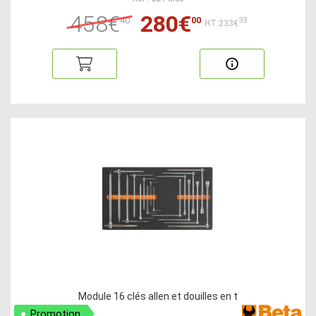
458€
280€
40
00
33
HT:233€
Module 16 clés allen et douilles en t
Promotion