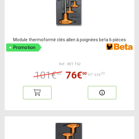
Module thermoformé clés allen à poignées beta 6 pièces
Promotion
Ref : BET T52
101€
76€
40
00
33
HT:63€