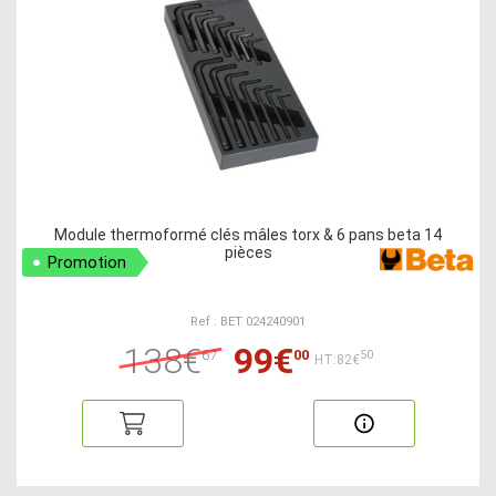
Module thermoformé clés mâles torx & 6 pans beta 14
pièces
Promotion
Ref : BET 024240901
138€
99€
67
00
50
HT:82€