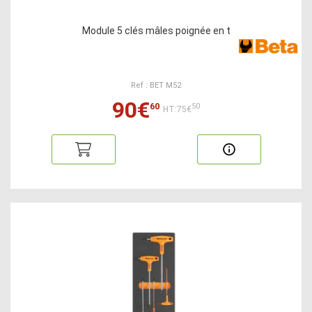
Module 5 clés mâles poignée en t
Ref : BET M52
90€
60
50
HT:75€