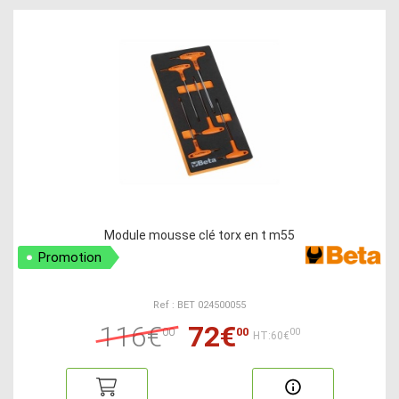
Module mousse clé torx en t m55
Promotion
Ref : BET 024500055
116€
72€
00
00
00
HT:60€