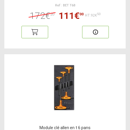
Ref : BET T68
172€
111€
20
00
50
HT:92€
Module clé allen en t 6 pans