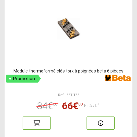
Module thermoformé clés torx à poignées beta 6 pièces
Promotion
Ref : BET T55
84€
66€
60
00
00
HT:55€