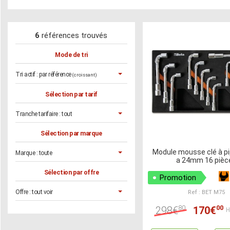
6
références trouvés
Mode de tri
Tri actif :
par référence
(croissant)
Sélection par tarif
Tranche tarifaire :
tout
Sélection par marque
Module mousse clé à pi
Marque :
toute
a 24mm 16 pièc
Sélection par offre
Promotion
Offre :
tout voir
Ref : BET M75
80
00
298€
170€
H