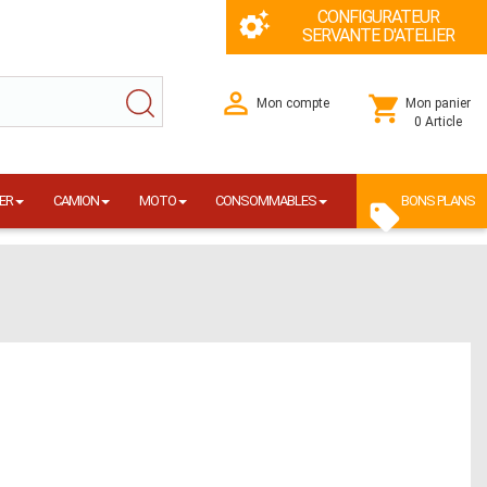
CONFIGURATEUR
SERVANTE D'ATELIER
Mon compte
Mon panier
0 Article
ER
CAMION
MOTO
CONSOMMABLES
BONS PLANS