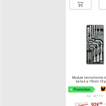
Module termoformé cl
beta 6 a 19mm 10 p
Promotion
Ref : BET T77
20
00
136€
92€
H