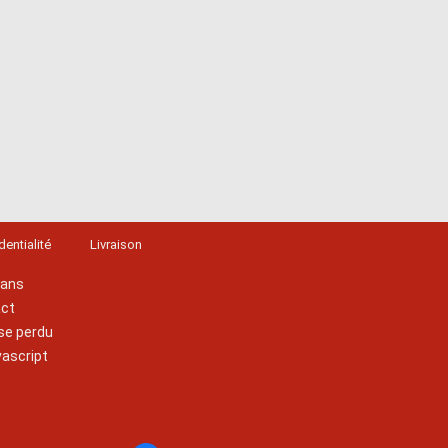
dentialité
Livraison
lans
act
se perdu
vascript