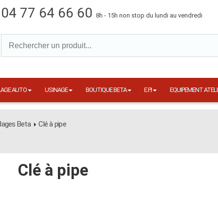
04 77 64 66 60
8h - 15h non stop du lundi au vendredi
LAGE AUTO
USINAGE
BOUTIQUE BETA
E.P.I
EQUIPEMENT ATELI
llages Beta
Clé à pipe
Clé à pipe