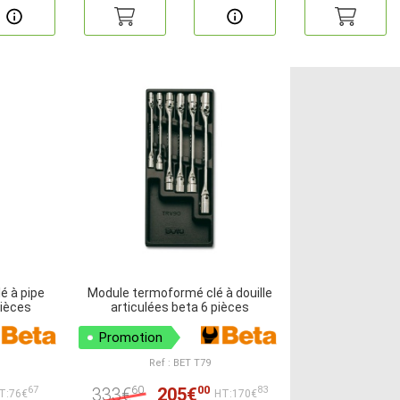
é à pipe
Module termoformé clé à douille
ièces
articulées beta 6 pièces
Promotion
Ref : BET T79
60
00
333€
205€
67
83
T:76€
HT:170€