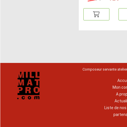
Composeur servante atelie
Accue
Mon co
A pro
Actual
Liste de no
parten