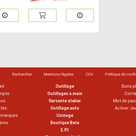
r
Rechercher
Mentions légales
CGV
Politique de confi
il
Outillage
Bons p
mpte
Outillages a main
Cont
pos
Servante atelier
Mot de pas
ités
Outillage auto
Activer Ja
s marques
Usinage
aires
Boutique Beta
E.P.I