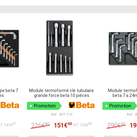
pe beta 7
Module termoformé clé tubulaire
Module termof
es
grande force beta 10 pièces
beta 7 a 24
Promotion
Promotion
Ref : BET T73
Ref : 
80
00
40
226€
151€
290€
19
67
83
T:141€
HT:125€