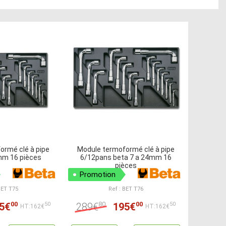
ormé clé à pipe
Module termoformé clé à pipe
mm 16 pièces
6/12pans beta 7 a 24mm 16
pièces
Promotion
BET T75
Ref : BET T76
00
80
00
5€
289€
195€
50
50
HT:162€
HT:162€