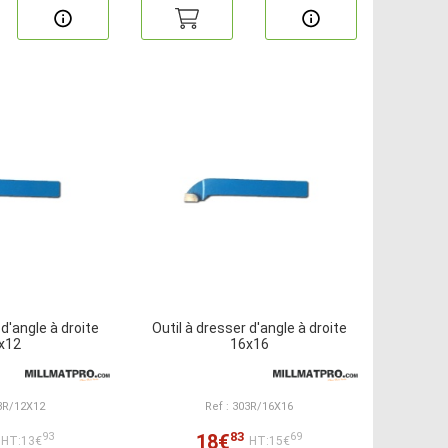
 d'angle à droite
Outil à dresser d'angle à droite
x12
16x16
03R/12X12
Ref : 303R/16X16
83
18€
93
69
HT:13€
HT:15€