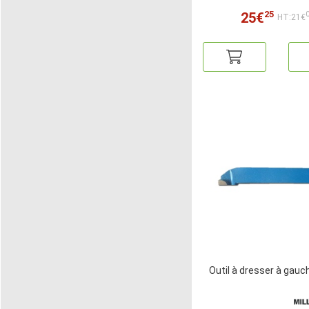
25
25€
HT:21€
Outil à dresser à gauc