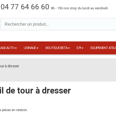
04 77 64 66 60
8h - 15h non stop du lundi au vendredi
LAGE AUTO
USINAGE
BOUTIQUE BETA
E.P.I
EQUIPEMENT ATELI
our à dresser
il de tour à dresser
s pièces en rotation.