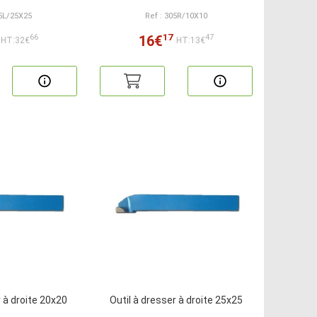
05L/25X25
Ref : 305R/10X10
17
16€
66
47
HT:32€
HT:13€
r à droite 20x20
Outil à dresser à droite 25x25