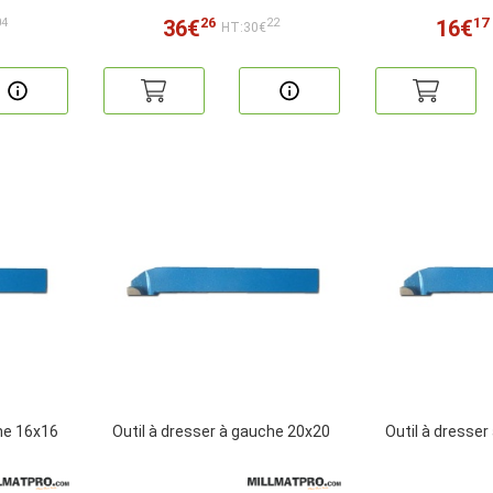
26
17
36€
16€
04
22
HT:30€
he 16x16
Outil à dresser à gauche 20x20
Outil à dresse