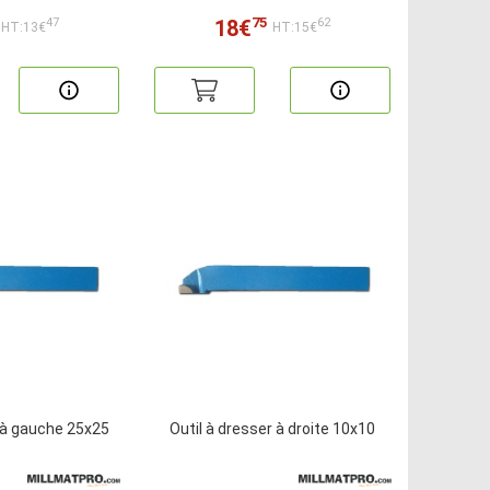
75
18€
47
62
HT:13€
HT:15€
r à gauche 25x25
Outil à dresser à droite 10x10