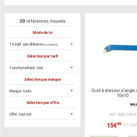
20
références trouvés
Mode de tri
Tri actif :
par référence
(croissant)
Sélection par tarif
Tranche tarifaire :
tout
Sélection par marque
Outil à dresser d'angle
Marque :
toute
10x10
Sélection par offre
Offre :
tout voir
Ref : 303L/10X10
85
15€
HT:13€