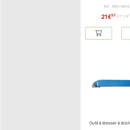
Ref : 305L/16X16
57
21€
HT:17€
Outil à dresser à droi