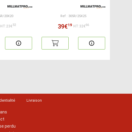
05R/20X20
Ref : 305R/25X25
19
39€
32
66
HT:23€
HT:32€
dentialité
Livraison
lans
act
se perdu