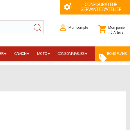
CONFIGURATEUR
SERVANTE D'ATELIER
Mon compte
Mon panier
0 Article
ER
CAMION
MOTO
CONSOMMABLES
BONS PLANS