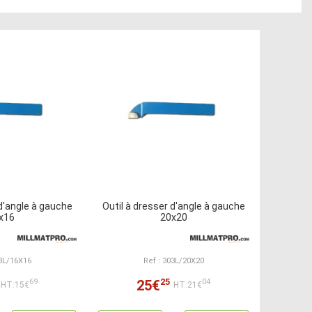
 d'angle à gauche
Outil à dresser d'angle à gauche
x16
20x20
03L/16X16
Ref : 303L/20X20
25
25€
69
04
HT:15€
HT:21€