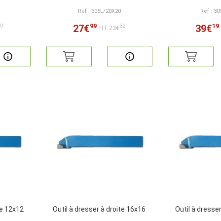
Ref : 305L/20X20
Ref : 3
99
19
27€
39€
97
32
HT:23€
te 12x12
Outil à dresser à droite 16x16
Outil à dresse