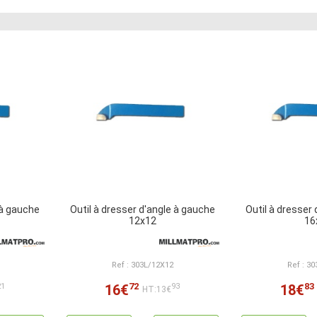
 à gauche
Outil à dresser d'angle à gauche
Outil à dresser
12x12
16
Ref : 303L/12X12
Ref : 3
72
83
16€
18€
21
93
HT:13€