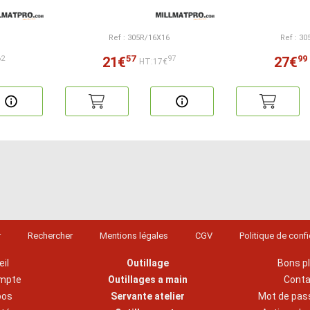
Ref : 305R/16X16
Ref : 3
57
99
21€
27€
62
97
HT:17€
r
Rechercher
Mentions légales
CGV
Politique de confi
il
Outillage
Bons p
mpte
Outillages a main
Cont
pos
Servante atelier
Mot de pas