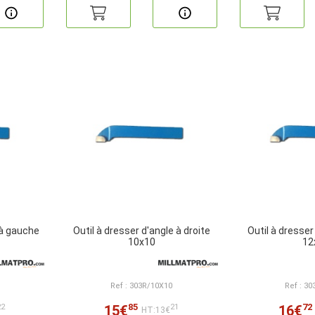
 à gauche
Outil à dresser d'angle à droite
Outil à dresser
10x10
12
Ref : 303R/10X10
Ref : 3
85
72
15€
16€
22
21
HT:13€