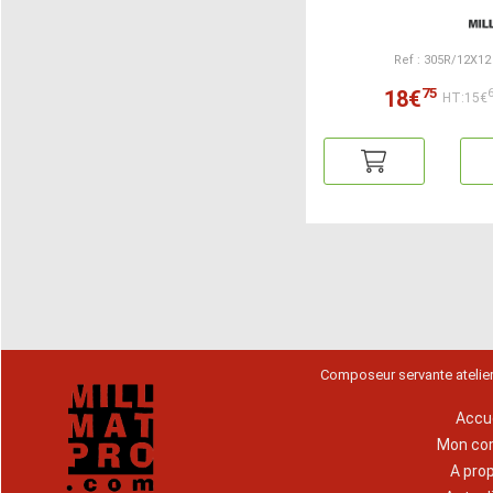
Ref : 305R/12X12
75
18€
HT:15€
Composeur servante atelie
Accue
Mon co
A pro