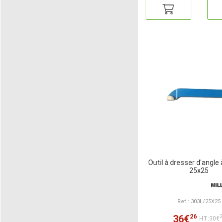
Outil à dresser d'angle
25x25
Ref : 303L/25X25
26
36€
HT:30€