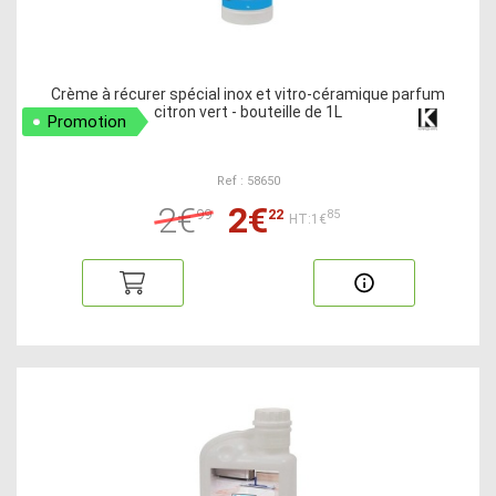
Crème à récurer spécial inox et vitro-céramique parfum
citron vert - bouteille de 1L
Promotion
Ref : 58650
2€
2€
99
22
85
HT:1€