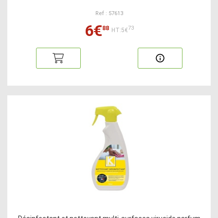
Ref : 57613
6€
88
73
HT:5€