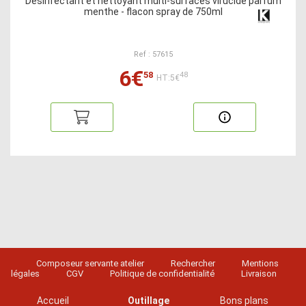
Désinfectant et nettoyant multi-surfaces virucide parfum
menthe - flacon spray de 750ml
Ref : 57615
6€
58
48
HT:5€
Composeur servante atelier
Rechercher
Mentions
légales
CGV
Politique de confidentialité
Livraison
Accueil
Outillage
Bons plans