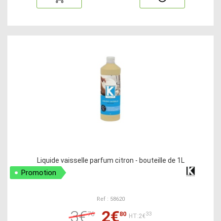
Liquide vaisselle parfum citron - bouteille de 1L
Promotion
Ref : 58620
3€
2€
76
80
33
HT:2€