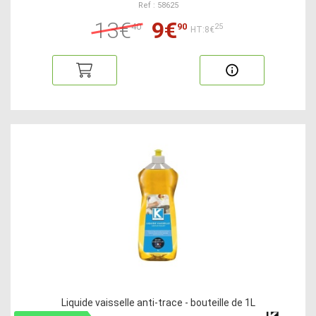
Ref : 58625
13€
9€
40
90
25
HT:8€
Liquide vaisselle anti-trace - bouteille de 1L