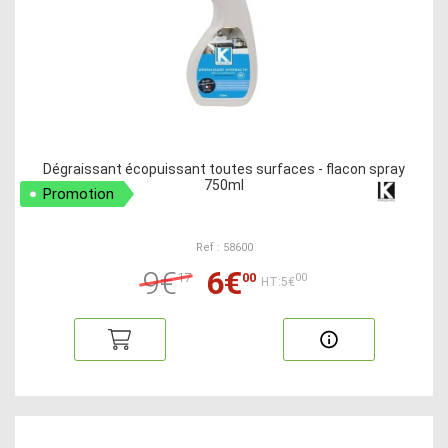
Dégraissant écopuissant toutes surfaces - flacon spray
750ml
Promotion
Ref : 58600
9€
6€
17
00
00
HT:5€