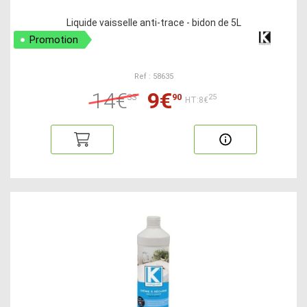
Liquide vaisselle anti-trace - bidon de 5L
Promotion
Ref : 58635
14€
9€
33
90
25
HT:8€