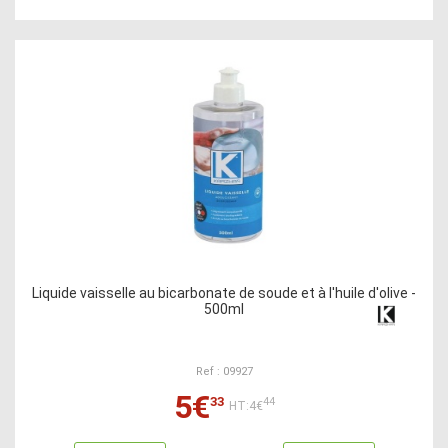
Liquide vaisselle au bicarbonate de soude et à l'huile d'olive -
500ml
Ref : 09927
5€
33
44
HT:4€