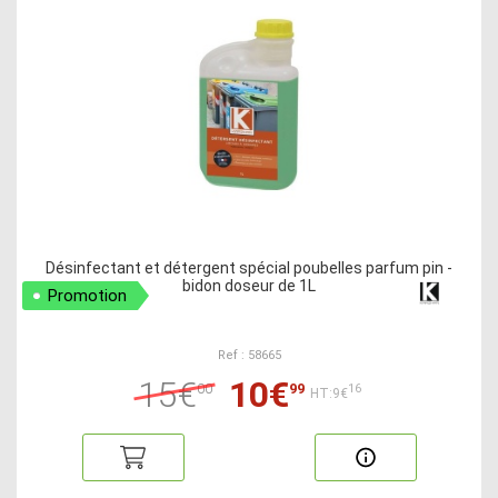
Désinfectant et détergent spécial poubelles parfum pin -
bidon doseur de 1L
Promotion
Ref : 58665
15€
10€
00
99
16
HT:9€