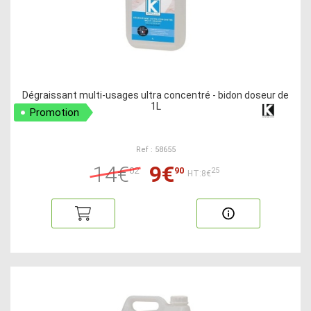
Dégraissant multi-usages ultra concentré - bidon doseur de
1L
Promotion
Ref : 58655
14€
9€
02
90
25
HT:8€