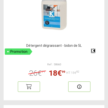
Détergent dégraissant - bidon de 5L
Promotion
Ref : 58660
26€
18€
71
99
82
HT:15€