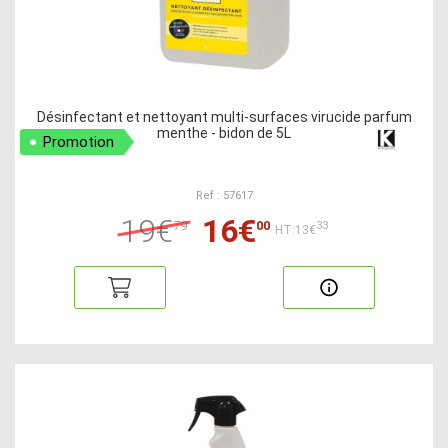
Désinfectant et nettoyant multi-surfaces virucide parfum
menthe - bidon de 5L
Promotion
Ref : 57617
19€
16€
79
00
33
HT:13€