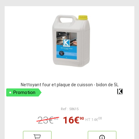
Nettoyant four et plaque de cuisson - bidon de 5L
Promotion
Ref : 58615
23€
16€
65
90
08
HT:14€