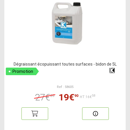
Dégraissant écopuissant toutes surfaces - bidon de 5L
Promotion
Ref : 58605
27€
19€
89
90
58
HT:16€