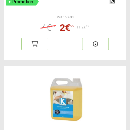
Promotion
Ref : 58630
4€
2€
32
99
49
HT:2€