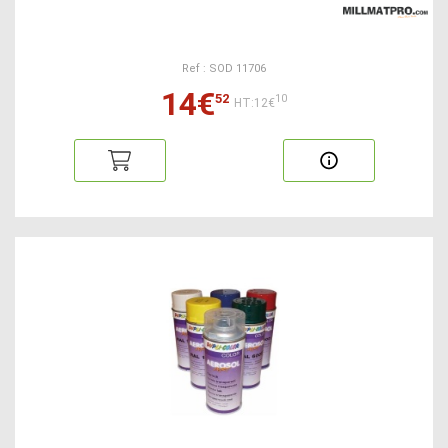
Ref : SOD 11706
14€
52
10
HT:12€