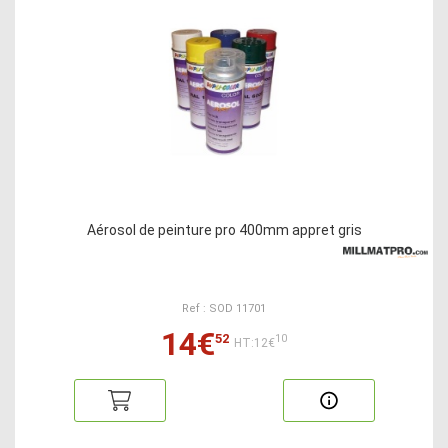
Aérosol de peinture pro 400mm appret gris
Ref : SOD 11701
14€
52
10
HT:12€