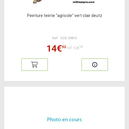
Peinture teinte "agricole" vert clair deutz
Ref : SOD 03814
14€
52
10
HT:12€