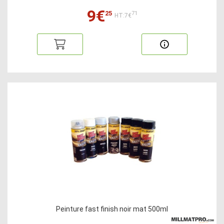
9€
25
71
HT:7€
Peinture fast finish noir mat 500ml