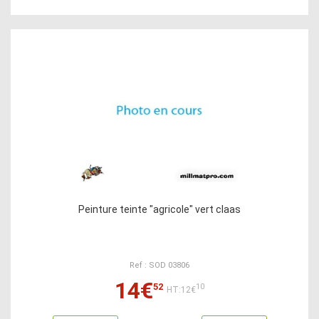
Peinture teinte "agricole" vert claas
Ref : SOD 03806
14€
52
10
HT:12€