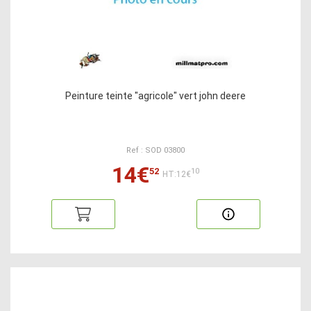
Peinture teinte "agricole" vert john deere
Ref : SOD 03800
14€
52
10
HT:12€