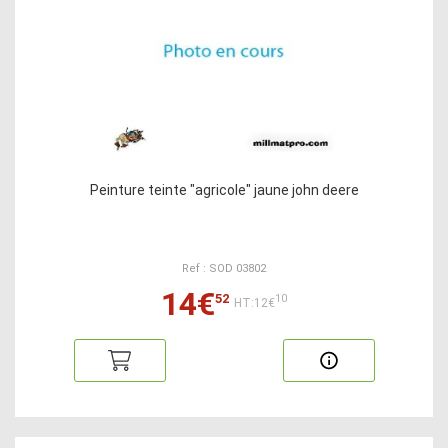
Peinture teinte "agricole" jaune john deere
Ref : SOD 03802
14€
52
10
HT:12€