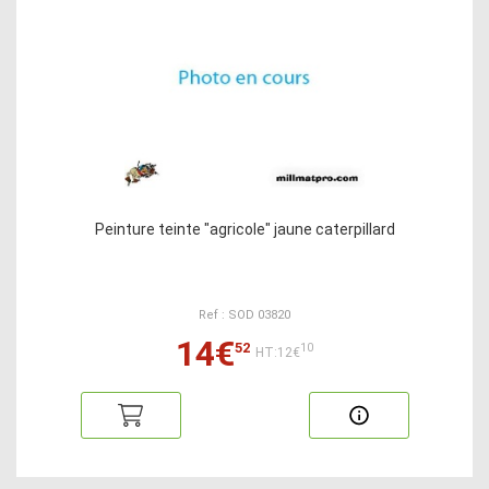
Peinture teinte "agricole" jaune caterpillard
Ref : SOD 03820
14€
52
10
HT:12€