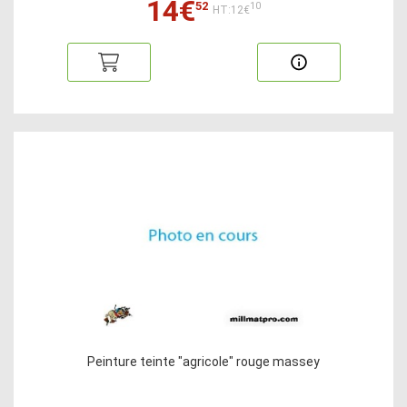
14€
52
10
HT:12€
Peinture teinte "agricole" rouge massey