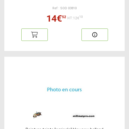
Ref : SOD 03810
14€
52
10
HT:12€