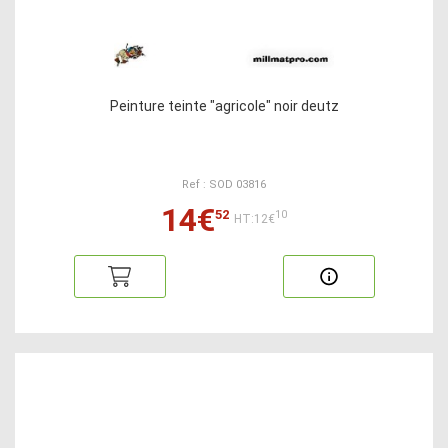
Peinture teinte "agricole" noir deutz
Ref : SOD 03816
14€
52
10
HT:12€