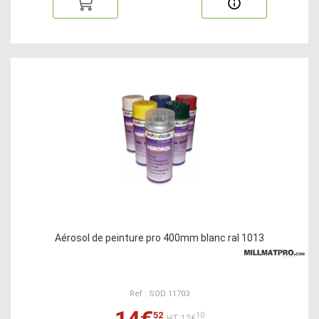
Aérosol de peinture pro 400mm blanc ral 1013
Ref : SOD 11703
14€
52
10
HT:12€