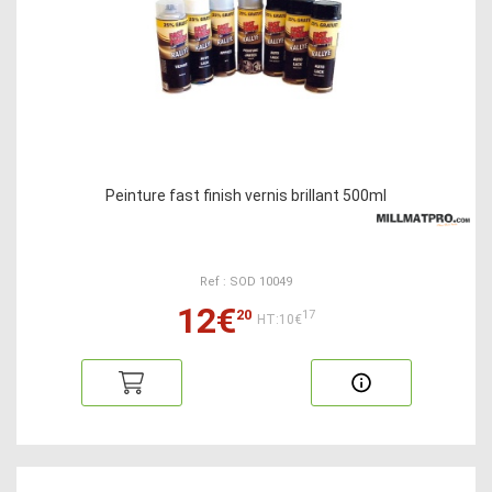
Peinture fast finish vernis brillant 500ml
Ref : SOD 10049
12€
20
17
HT:10€