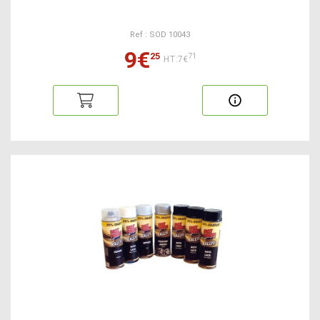
Ref : SOD 10043
9€
25
71
HT:7€