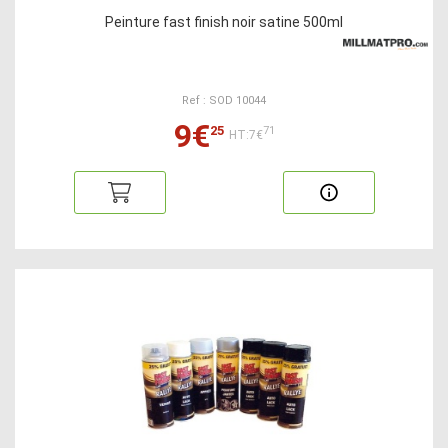
Peinture fast finish noir satine 500ml
Ref : SOD 10044
9€
25
71
HT:7€