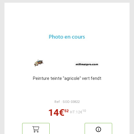
Peinture teinte "agricole" vert fendt
Ref : SOD 03822
14€
52
10
HT:12€