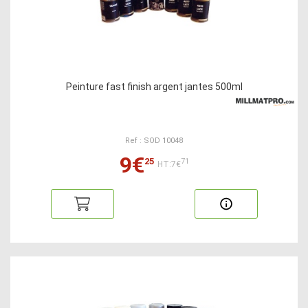
Peinture fast finish argent jantes 500ml
Ref : SOD 10048
9€
25
71
HT:7€