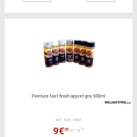
Peinture fast finish appret gris 500ml
Ref : SOD 10041
9€
25
71
HT:7€