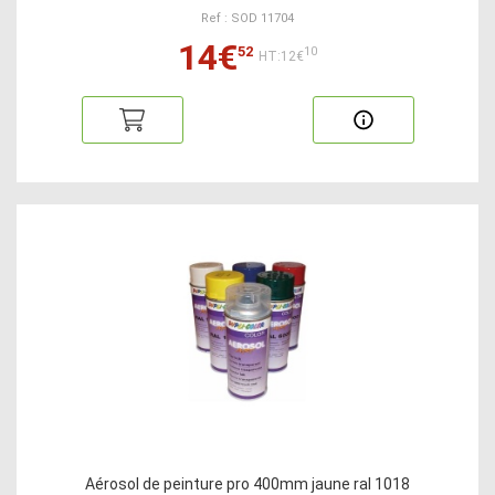
Ref : SOD 11704
14€
52
10
HT:12€
Aérosol de peinture pro 400mm jaune ral 1018