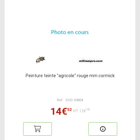
Peinture teinte "agricole" rouge mm cormick
Ref : SOD 03804
14€
52
10
HT:12€