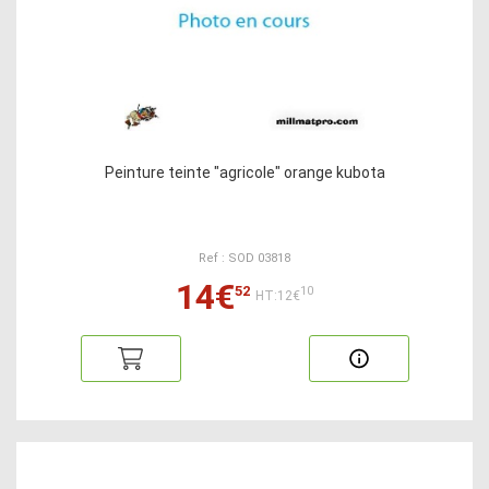
Peinture teinte "agricole" orange kubota
Ref : SOD 03818
14€
52
10
HT:12€