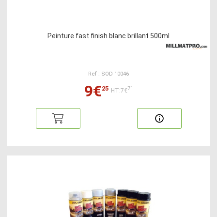
Peinture fast finish blanc brillant 500ml
Ref : SOD 10046
9€
25
71
HT:7€