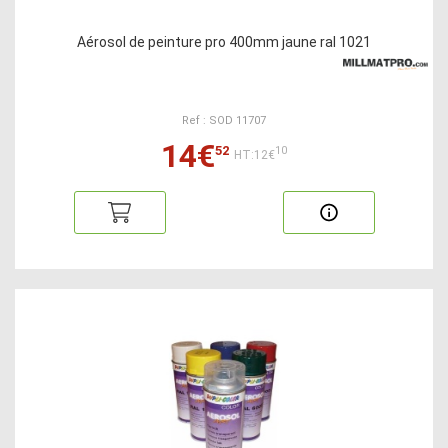
Aérosol de peinture pro 400mm jaune ral 1021
Ref : SOD 11707
14€
52
10
HT:12€