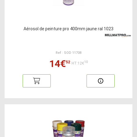
Aérosol de peinture pro 400mm jaune ral 1023
Ref : SOD 11708
14€
52
10
HT:12€