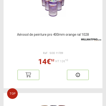
Aérosol de peinture pro 400mm orange ral 1028
Ref : SOD 11709
14€
52
10
HT:12€
TOP