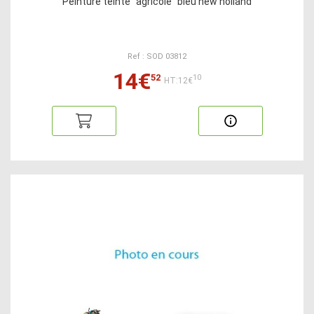
Peinture teinte "agricole" bleu new holland
Ref : SOD 03812
14€
52
10
HT:12€