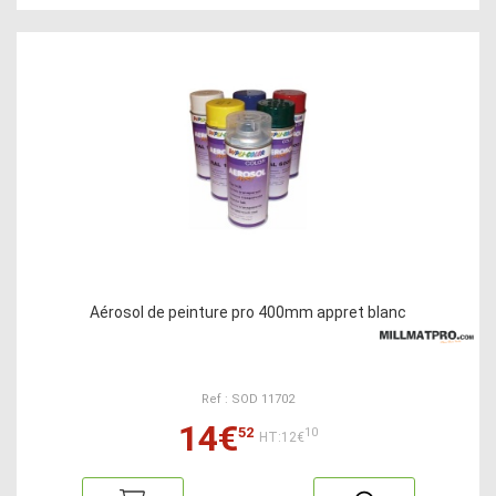
Aérosol de peinture pro 400mm appret blanc
Ref : SOD 11702
14€
52
10
HT:12€