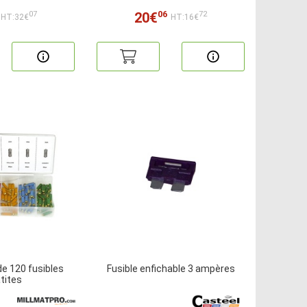
06
20€
07
72
HT:32€
HT:16€
e 120 fusibles
Fusible enfichable 3 ampères
tites