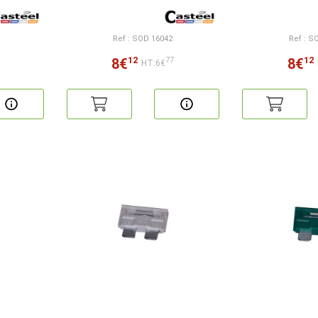
Ref : SOD 16042
Ref : S
12
12
8€
8€
77
HT:6€