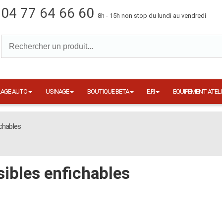
04 77 64 66 60
8h - 15h non stop du lundi au vendredi
LAGE AUTO
USINAGE
BOUTIQUE BETA
E.P.I
EQUIPEMENT ATELI
ichables
sibles enfichables