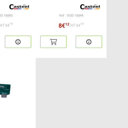
OD 16043
Ref : SOD 16044
12
8€
77
77
HT:6€
HT:6€