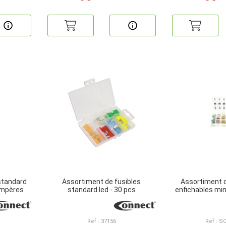
standard
Assortiment de fusibles
Assortiment d
ampères
standard led - 30 pcs
enfichables mi
Ref : 37156
Ref : S