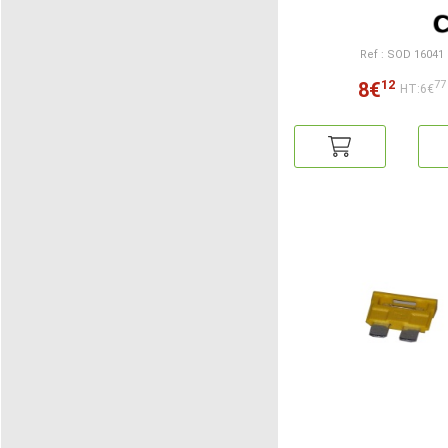
Ref : SOD 16041
12
8€
77
HT:6€