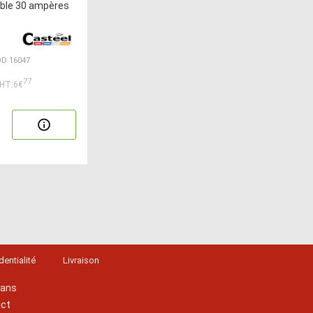
able 30 ampères
OD 16047
77
HT:6€
dentialité
Livraison
lans
act