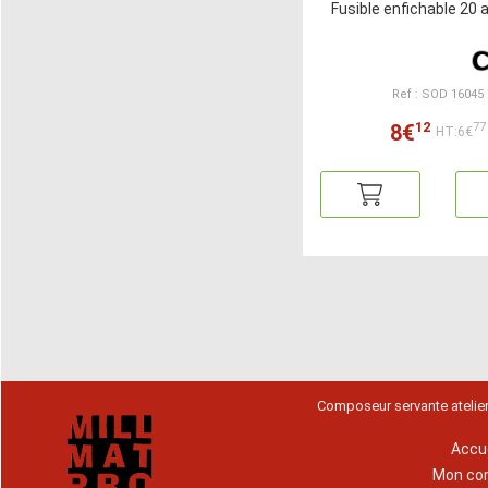
Fusible enfichable 20
Ref : SOD 16045
12
8€
77
HT:6€
Composeur servante atelie
Accue
Mon co