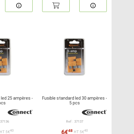
 led 25 ampères -
Fusible standard led 30 ampères -
pcs
5 pcs
 37136
Ref : 37137
48
6€
40
40
HT:5€
HT:5€