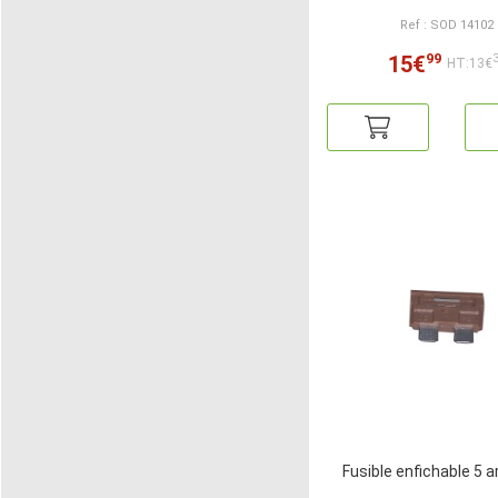
Ref : SOD 14102
99
15€
HT:13€
Fusible enfichable 5