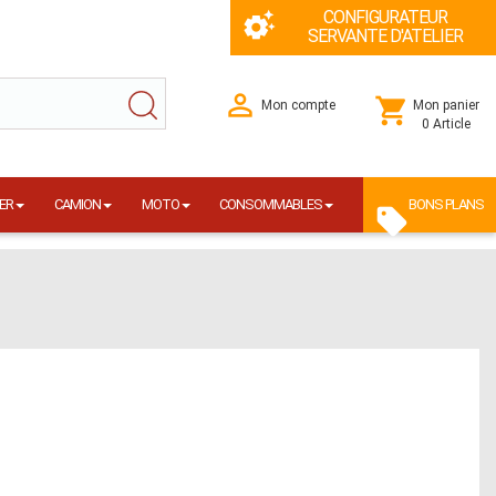
CONFIGURATEUR
SERVANTE D'ATELIER
Mon compte
Mon panier
0 Article
ER
CAMION
MOTO
CONSOMMABLES
BONS PLANS