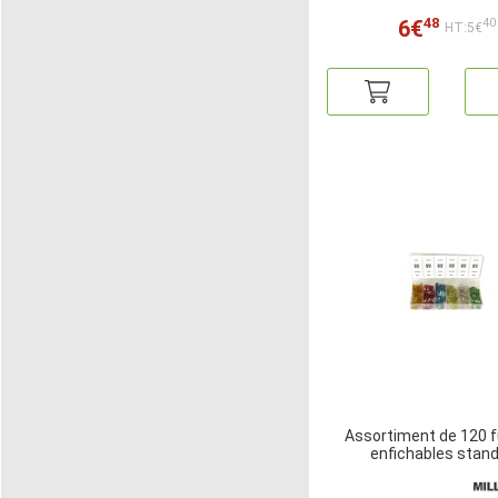
48
6€
40
HT:5€
Assortiment de 120 f
enfichables stan