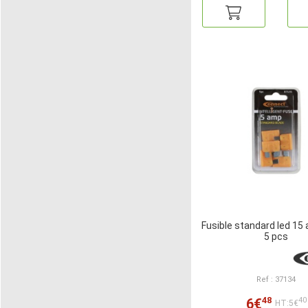
Fusible standard led 15
5 pcs
Ref : 37134
48
6€
40
HT:5€