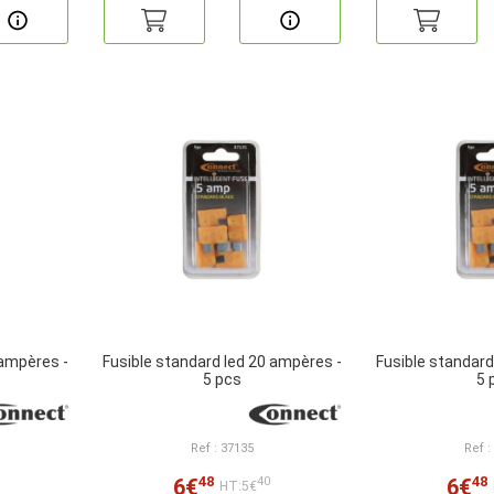
 ampères -
Fusible standard led 20 ampères -
Fusible standard
5 pcs
5 
Ref : 37135
Ref :
48
48
6€
6€
40
HT:5€