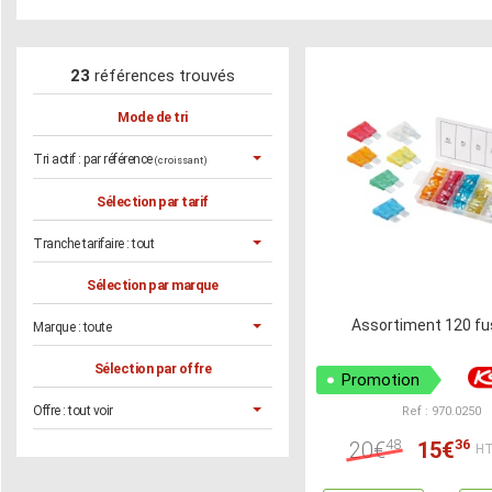
23
références trouvés
Mode de tri
Tri actif :
par référence
(croissant)
Sélection par tarif
Tranche tarifaire :
tout
Sélection par marque
Assortiment 120 fu
Marque :
toute
Sélection par offre
Promotion
Offre :
tout voir
Ref : 970.0250
48
36
20€
15€
HT