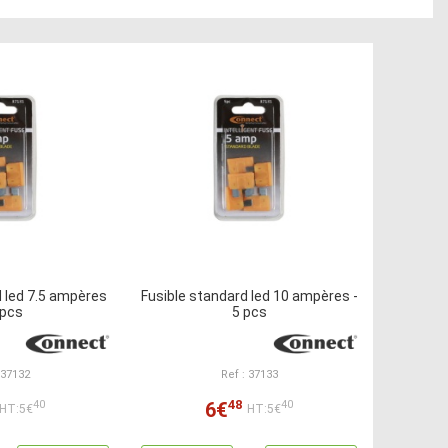
d led 7.5 ampères
Fusible standard led 10 ampères -
 pcs
5 pcs
 37132
Ref : 37133
48
6€
40
40
HT:5€
HT:5€