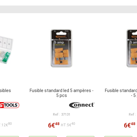
sibles
Fusible standard led 5 ampères -
Fusible standar
5 pcs
- 5
Ref : 37131
Ref :
48
48
6€
6€
80
40
:12€
HT:5€