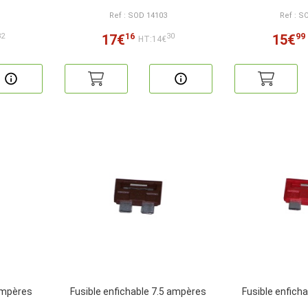
Ref : SOD 14103
Ref : S
16
99
17€
15€
32
30
HT:14€
 ampères
Fusible enfichable 7.5 ampères
Fusible enfich