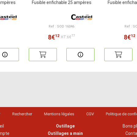
 ampères
Fusible enfichable 25 ampères
Fusible enfich
Ref : SOD 16046
Ref : S
12
12
8€
8€
77
HT:6€
r
Rechercher
Mentions légales
CGV
Politique de confi
il
Outillage
Bons p
mpte
Outillages a main
Cont