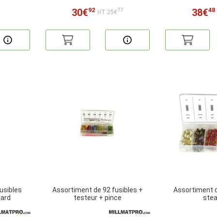
92
48
30€
38€
77
HT:25€
usibles
Assortiment de 92 fusibles +
Assortiment d
dard
testeur + pince
stea