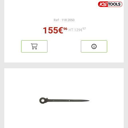
Ref : 118.2050
155€
96
97
HT:129€