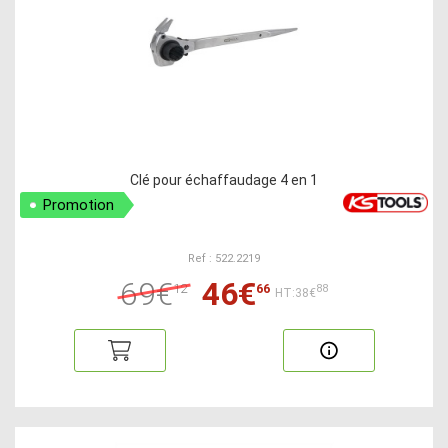
Clé pour échaffaudage 4 en 1
Promotion
Ref : 522.2219
69€
46€
12
66
88
HT:38€