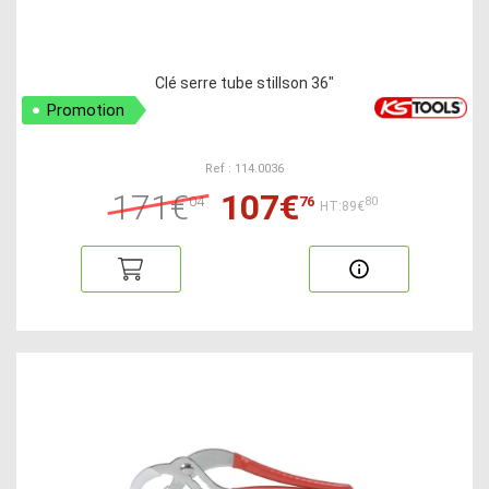
Clé serre tube stillson 36"
Promotion
Ref : 114.0036
171€
107€
04
76
80
HT:89€