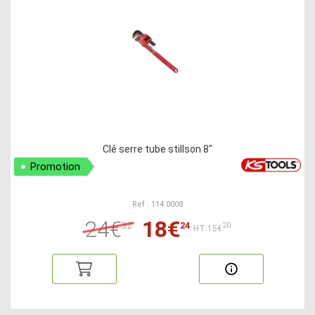
Clé serre tube stillson 8"
Promotion
Ref : 114.0008
24€
18€
32
24
20
HT:15€