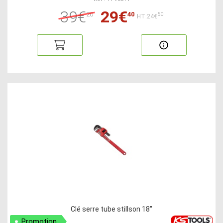
39€
29€
20
40
50
HT:24€
Clé serre tube stillson 18"
Promotion