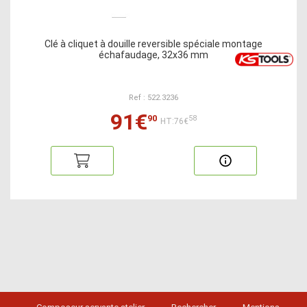
Clé à cliquet à douille reversible spéciale montage
échafaudage, 32x36 mm
Ref : 522.3236
91€
90
58
HT:76€