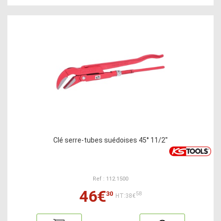
Clé serre-tubes suédoises 45° 11/2''
Ref : 112.1500
46€
30
58
HT:38€