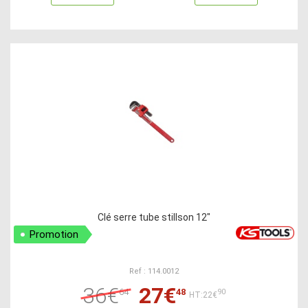
Clé serre tube stillson 12"
Promotion
Ref : 114.0012
36€
27€
64
48
90
HT:22€