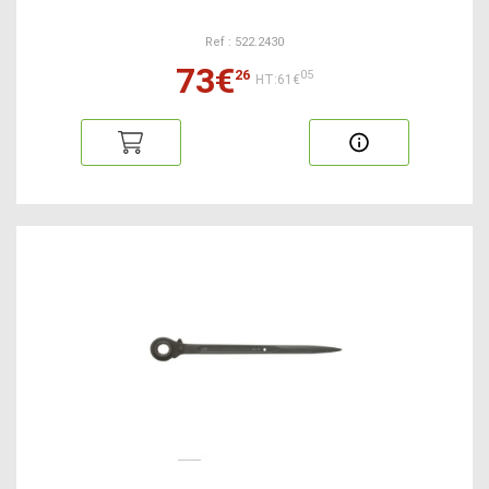
Ref : 522.2430
73€
26
05
HT:61€