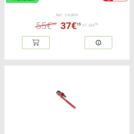
Ref : 114.0018
55€
37€
04
15
96
HT:30€