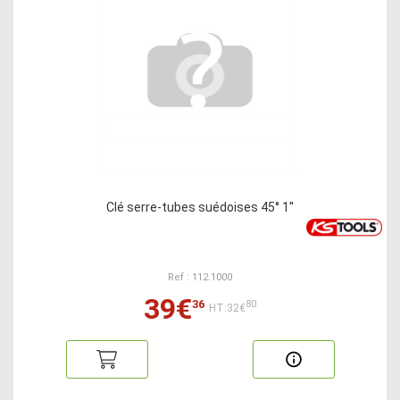
Clé serre-tubes suédoises 45° 1''
Ref : 112.1000
39€
36
80
HT:32€