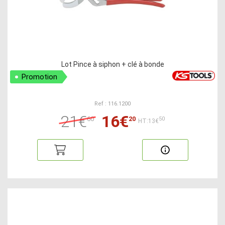
Lot Pince à siphon + clé à bonde
Promotion
Ref : 116.1200
21€
16€
60
20
50
HT:13€