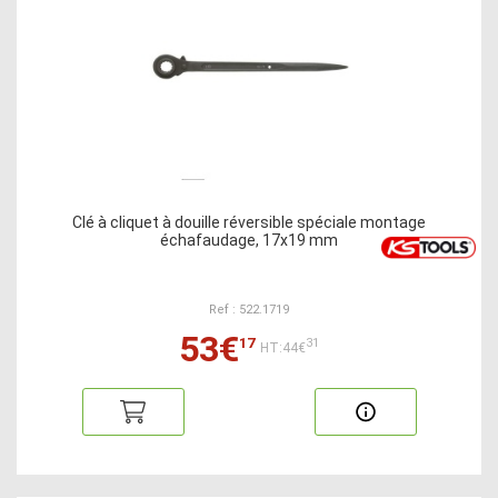
Clé à cliquet à douille réversible spéciale montage
échafaudage, 17x19 mm
Ref : 522.1719
53€
17
31
HT:44€