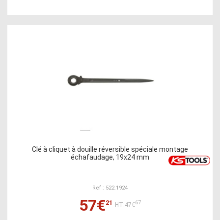
Clé à cliquet à douille réversible spéciale montage
échafaudage, 19x24 mm
Ref : 522.1924
57€
21
67
HT:47€