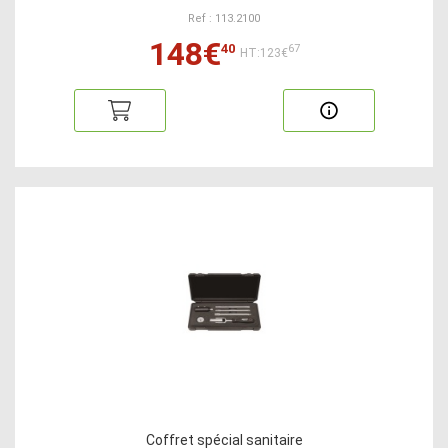
Ref : 113.2100
148€
40
67
HT:123€
Coffret spécial sanitaire