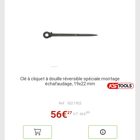
Clé à cliquet à douille réversible spéciale montage
échafaudage, 19x22 mm
Ref : 522.1922
56€
27
89
HT:46€