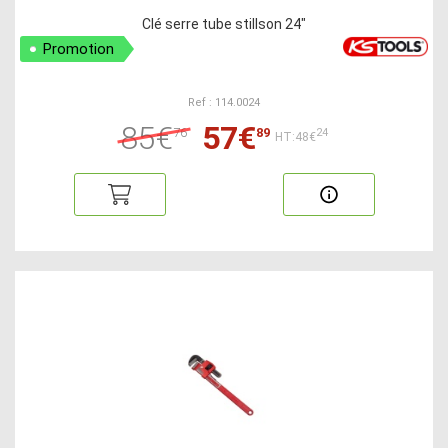
Clé serre tube stillson 24"
Promotion
Ref : 114.0024
85€
57€
76
89
24
HT:48€