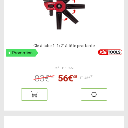
Clé à tube 1. 1/2" à tête pivotante
Promotion
Ref : 111.3550
83€
56€
04
05
71
HT:46€