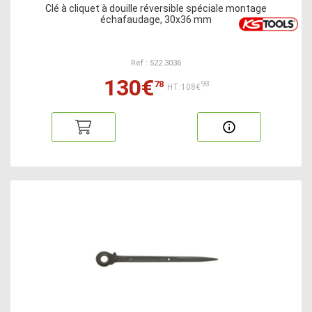
Clé à cliquet à douille réversible spéciale montage
échafaudage, 30x36 mm
Ref : 522.3036
130€
78
98
HT:108€