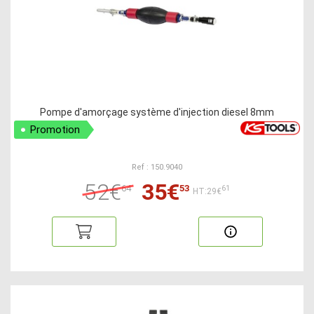
Pompe d'amorçage système d'injection diesel 8mm
Promotion
Ref : 150.9040
52€
35€
64
53
61
HT:29€