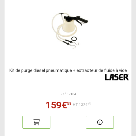
Kit de purge diesel pneumatique + extracteur de fluide à vide
Ref : 7184
159€
58
98
HT:132€