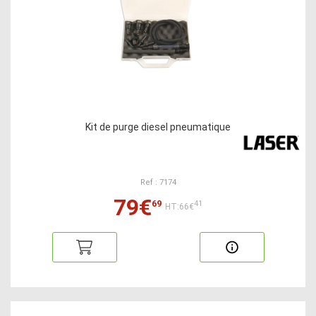
Kit de purge diesel pneumatique
Ref : 7174
79€
69
41
HT:66€