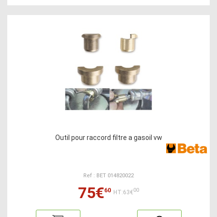
Outil pour raccord filtre a gasoil vw
Ref : BET 014820022
75€
60
00
HT:63€