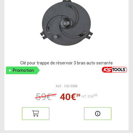
Clé pour trappe de réservoir 3 bras auto serrante
Promotion
Ref : 150.9388
59€
40€
84
39
66
HT:33€