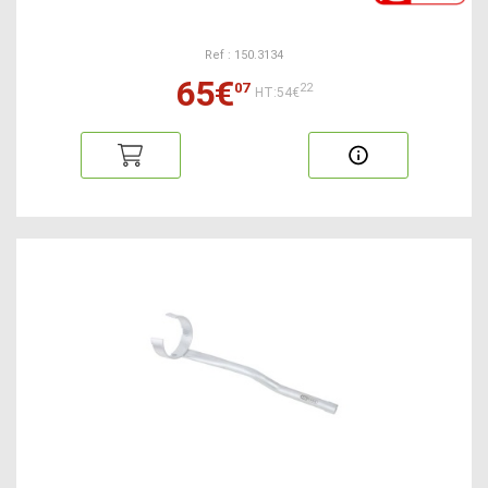
Ref : 150.3134
65€
07
22
HT:54€