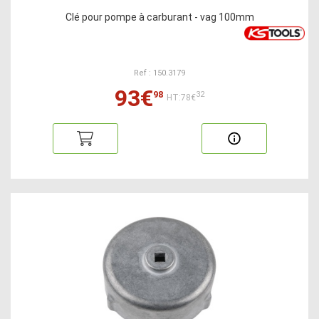
Clé pour pompe à carburant - vag 100mm
Ref : 150.3179
93€
98
32
HT:78€