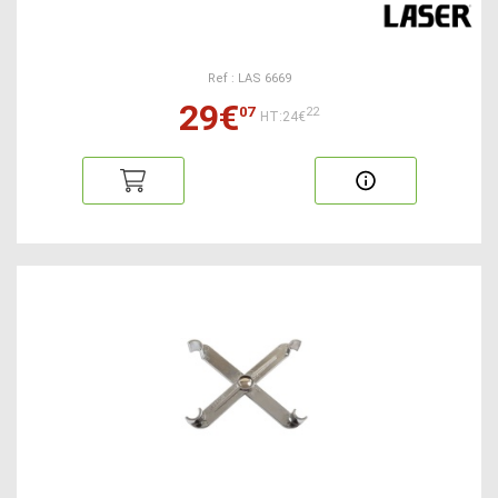
Ref : LAS 6669
29€
07
22
HT:24€