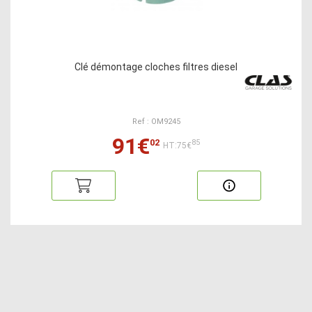
Clé démontage cloches filtres diesel
Ref : OM9245
91€
02
85
HT:75€