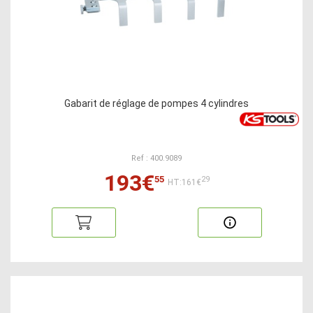
Gabarit de réglage de pompes 4 cylindres
Ref : 400.9089
193€
55
29
HT:161€