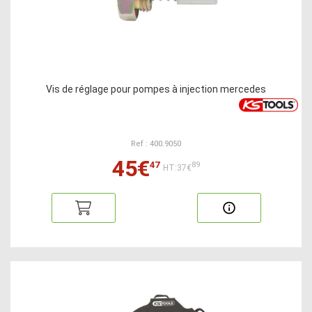
Vis de réglage pour pompes à injection mercedes
Ref : 400.9050
45€
47
89
HT:37€