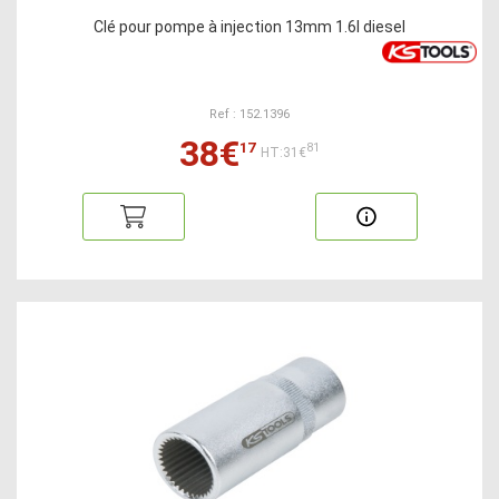
Clé pour pompe à injection 13mm 1.6l diesel
Ref : 152.1396
38€
17
81
HT:31€