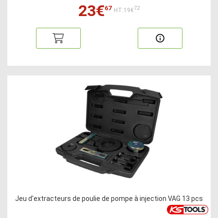
23€
67
72
HT:19€
Jeu d'extracteurs de poulie de pompe à injection VAG 13 pcs