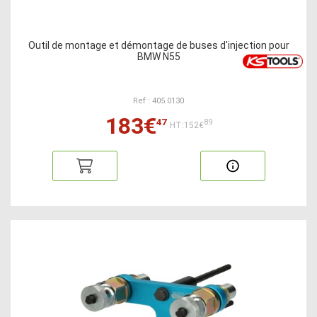
Outil de montage et démontage de buses d'injection pour
BMW N55
Ref : 405.0130
183€
47
89
HT:152€