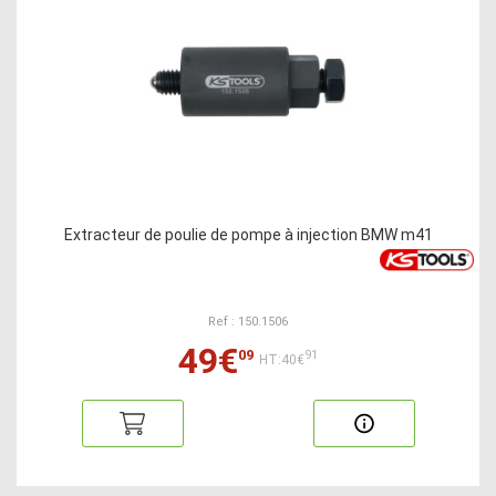
Extracteur de poulie de pompe à injection BMW m41
Ref : 150.1506
49€
09
91
HT:40€