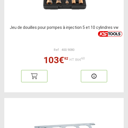
Jeu de douilles pour pompes à injection 5 et 10 cylindres vw
Ref : 400.9080
103€
92
60
HT:86€