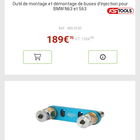
Outil de montage et démontage de buses d'injection pour
BMW N63 et S63
Ref : 405.0120
189€
70
08
HT:158€