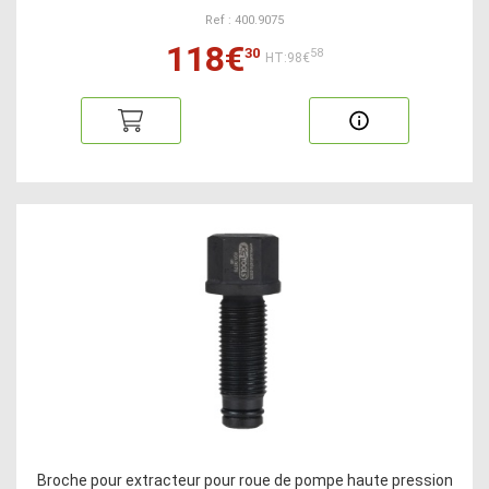
Ref : 400.9075
118€
30
58
HT:98€
Broche pour extracteur pour roue de pompe haute pression