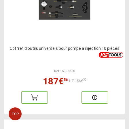
Coffret d'outils universels pour pompe à injection 10 pièces
Ref : 500.4520
187€
56
30
HT:156€
TOP