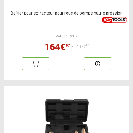
Boîtier pour extracteur pour roue de pompe haute pression
Ref : 400.9077
164€
97
47
HT:137€