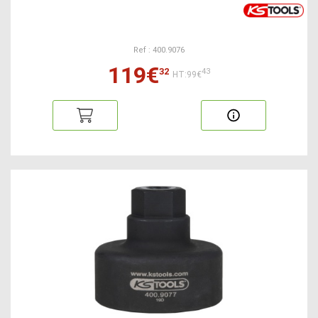
Ref : 400.9076
119€
32
43
HT:99€