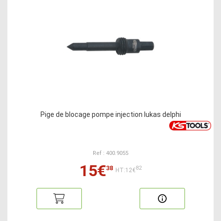
Pige de blocage pompe injection lukas delphi
Ref : 400.9055
15€
38
82
HT:12€