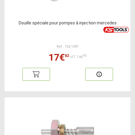
Douille spéciale pour pompes à injection mercedes
Ref : 152.1397
17€
82
85
HT:14€