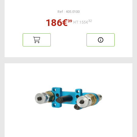
Ref : 405.0100
186€
39
32
HT:155€