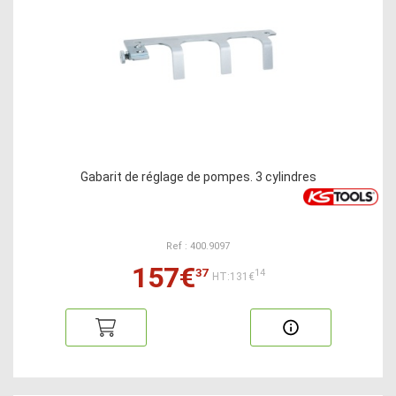
Gabarit de réglage de pompes. 3 cylindres
Ref : 400.9097
157€
37
14
HT:131€