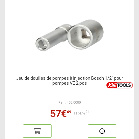
Jeu de douilles de pompes à injection Bosch 1/2'' pour
pompes VE 2 pcs
Ref : 405.0080
57€
49
91
HT:47€