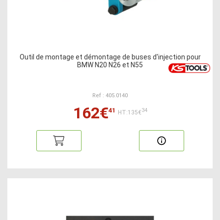
Outil de montage et démontage de buses d'injection pour
BMW N20 N26 et N55
Ref : 405.0140
162€
41
34
HT:135€