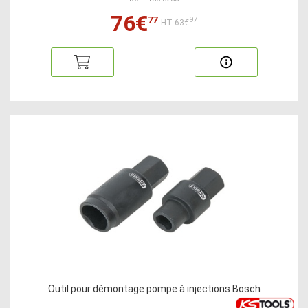
76€
77
97
HT:63€
Outil pour démontage pompe à injections Bosch