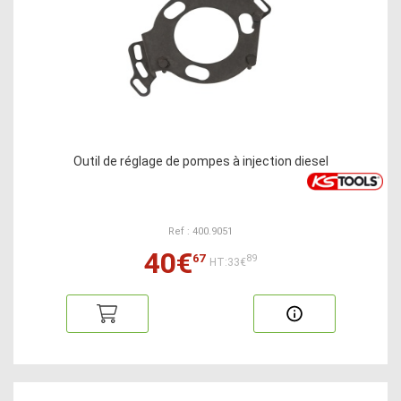
Outil de réglage de pompes à injection diesel
Ref : 400.9051
40€
67
89
HT:33€