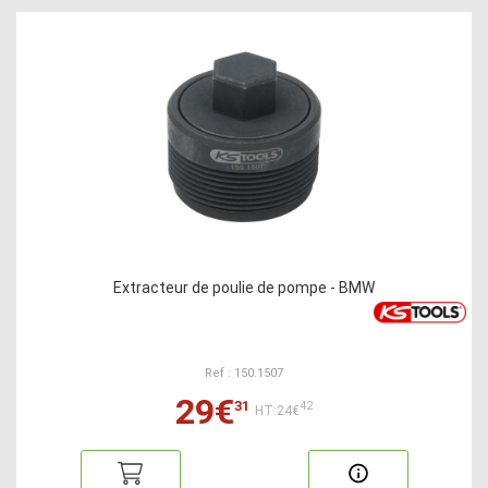
Extracteur de poulie de pompe - BMW
Ref : 150.1507
29€
31
42
HT:24€