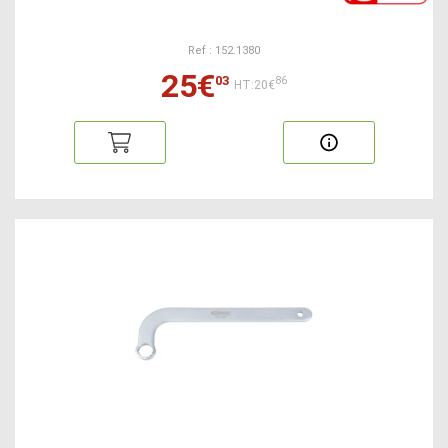
Ref : 152.1380
25€
03
86
HT:20€