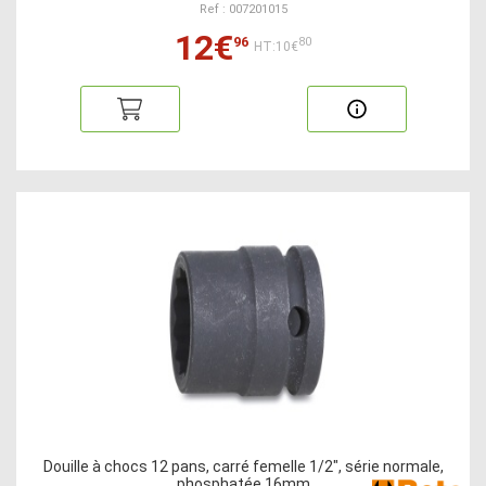
Ref : 007201015
12€
96
80
HT:10€
Douille à chocs 12 pans, carré femelle 1/2", série normale,
phosphatée 16mm