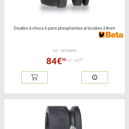
Douilles à chocs 6 pans phosphatées articulées 24mm
Ref : 007200094
84€
00
00
HT:70€