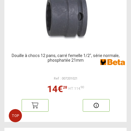
Douille à chocs 12 pans, carré femelle 1/2", série normale,
phosphatée 21mm
Ref : 007201021
14€
28
90
HT:11€
TOP