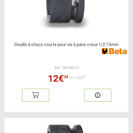
Douille à chocs courte pour vis 6 pans creux 1/2 13mm
Ref : 007200113
12€
24
20
HT:10€