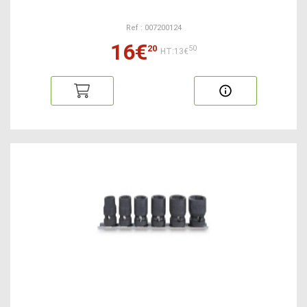
Ref : 007200124
16€
20
50
HT:13€