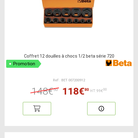
Coffret 12 douilles à chocs 1/2 beta série 720
Promotion
Ref : BET 007200912
148€
118€
50
80
00
HT:99€