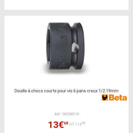
Douille à chocs courte pour vis 6 pans creux 1/2 19mm
Ref : 007200119
13€
68
40
HT:11€