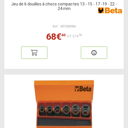
Jeu de 6 douilles à chocs compactes 13 - 15 - 17 -19 - 22 -
24 mm
Ref : 007200906
68€
40
00
HT:57€