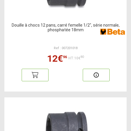
Douille à chocs 12 pans, carré femelle 1/2", série normale,
phosphatée 18mm
Ref : 007201018
12€
96
80
HT:10€