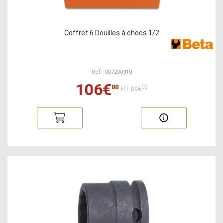
Coffret 6 Douilles à chocs 1/2
Ref : 007200910
106€
80
00
HT:89€