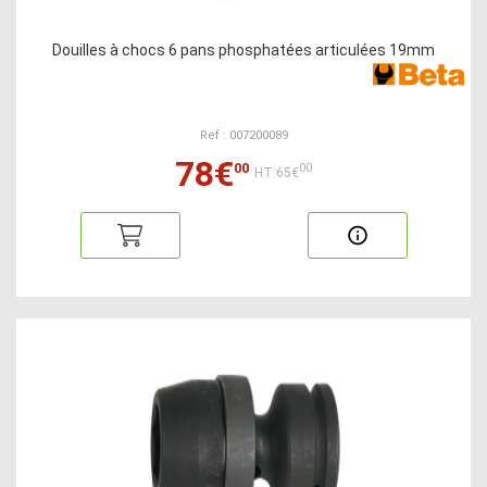
Douilles à chocs 6 pans phosphatées articulées 19mm
Ref : 007200089
78€
00
00
HT:65€