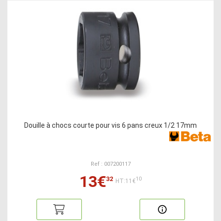
Douille à chocs courte pour vis 6 pans creux 1/2 17mm
Ref : 007200117
13€
32
10
HT:11€