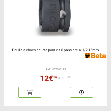
Douille à chocs courte pour vis 6 pans creux 1/2 15mm
Ref : 007200115
12€
24
20
HT:10€