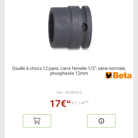
Douille à chocs 12 pans, carré femelle 1/2", série normale,
phosphatée 12mm
Ref : 007201012
17€
46
55
HT:14€