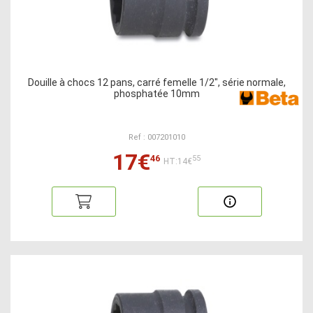
Douille à chocs 12 pans, carré femelle 1/2", série normale,
phosphatée 10mm
Ref : 007201010
17€
46
55
HT:14€