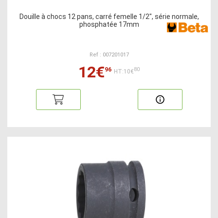
Douille à chocs 12 pans, carré femelle 1/2", série normale,
phosphatée 17mm
Ref : 007201017
12€
96
80
HT:10€