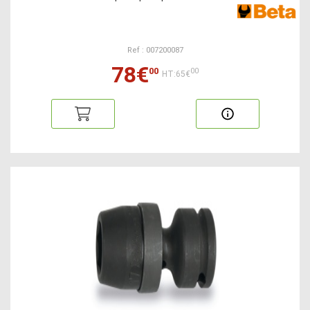
Ref : 007200087
78€
00
00
HT:65€