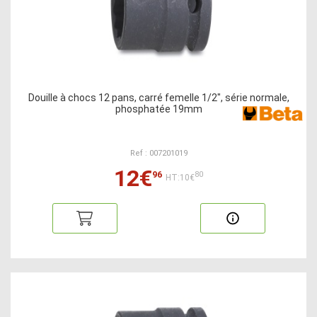
Douille à chocs 12 pans, carré femelle 1/2", série normale,
phosphatée 19mm
Ref : 007201019
12€
96
80
HT:10€