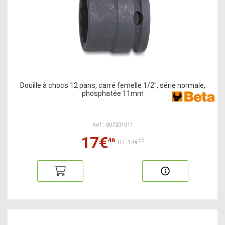
Douille à chocs 12 pans, carré femelle 1/2", série normale,
phosphatée 11mm
Ref : 007201011
17€
46
55
HT:14€