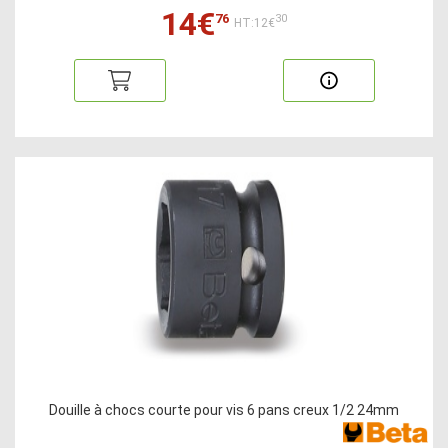
14€
76
30
HT:12€
Douille à chocs courte pour vis 6 pans creux 1/2 24mm