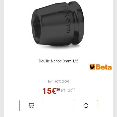
Douille à choc 8mm 1/2
Ref : 007200008
15€
30
75
HT:12€