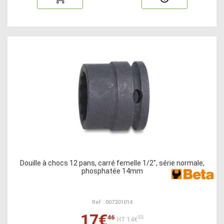
Douille à chocs 12 pans, carré femelle 1/2", série normale,
phosphatée 14mm
Ref : 007201014
17€
46
55
HT:14€