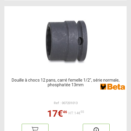
Douille à chocs 12 pans, carré femelle 1/2", série normale,
phosphatée 13mm
Ref : 007201013
17€
46
55
HT:14€