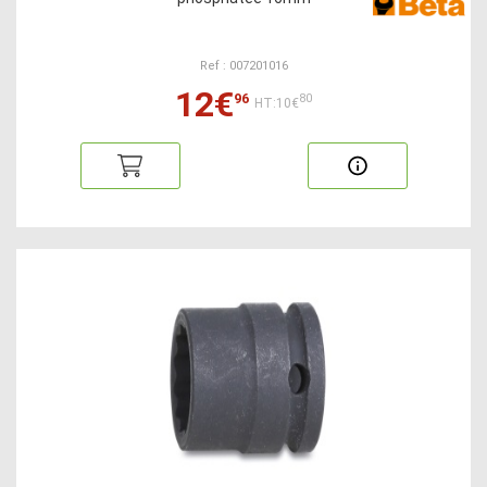
Ref : 007201016
12€
96
80
HT:10€