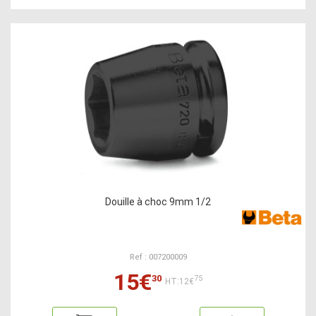
Douille à choc 9mm 1/2
Ref : 007200009
15€
30
75
HT:12€