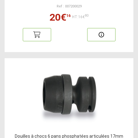
Ref : 007200029
20€
16
80
HT:16€
Douilles à chocs 6 pans phosphatées articulées 17mm