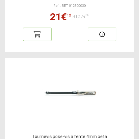
Ref : BET 012500030
21€
12
60
HT:17€
Tournevis pose-vis à fente 4mm beta