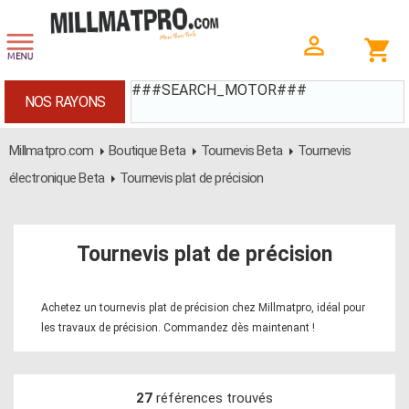
###SEARCH_MOTOR###
NOS RAYONS
Millmatpro.com
Boutique Beta
Tournevis Beta
Tournevis
électronique Beta
Tournevis plat de précision
Tournevis plat de précision
Achetez un tournevis plat de précision chez Millmatpro, idéal pour
les travaux de précision. Commandez dès maintenant !
27
références trouvés