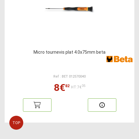
Micro tournevis plat 4.0x75mm beta
Ref : BET 012570040
8€
82
35
HT:7€
TOP