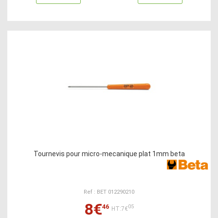
Tournevis pour micro-mecanique plat 1mm beta
Ref : BET 012290210
8€
46
05
HT:7€