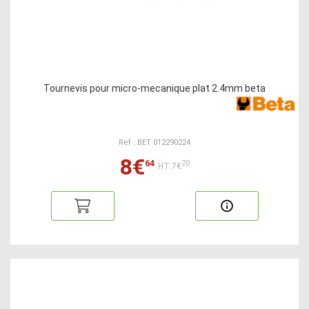
Tournevis pour micro-mecanique plat 2.4mm beta
Ref : BET 012290224
8€
64
20
HT:7€