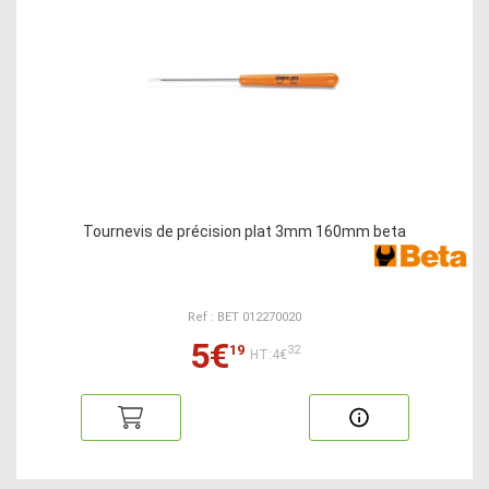
Tournevis de précision plat 3mm 160mm beta
Ref : BET 012270020
5€
19
32
HT:4€