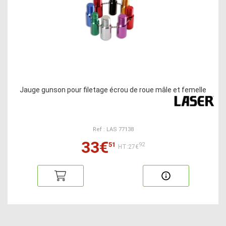
Jauge gunson pour filetage écrou de roue mâle et femelle
Ref : LAS 77138
33€
51
92
HT:27€