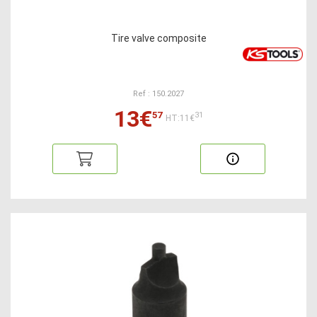
Tire valve composite
Ref : 150.2027
13€
57
31
HT:11€