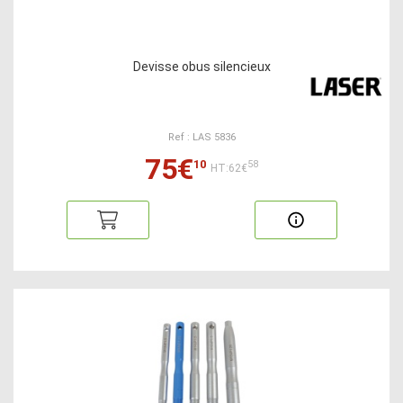
Devisse obus silencieux
Ref : LAS 5836
75€
10
58
HT:62€