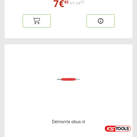
7€
82
52
HT:6€
Démonte obus vl