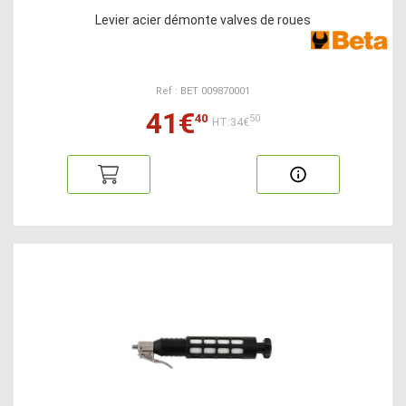
Levier acier démonte valves de roues
Ref : BET 009870001
41€
40
50
HT:34€