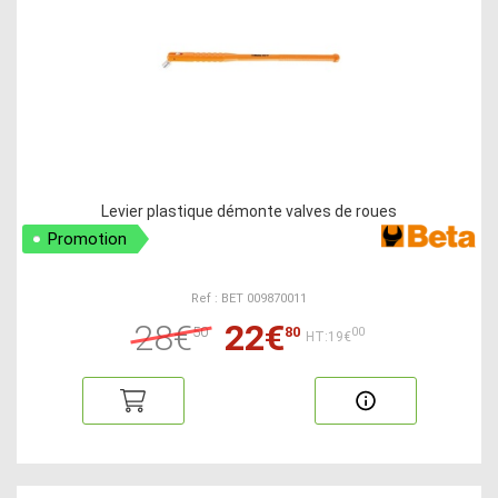
Levier plastique démonte valves de roues
Promotion
Ref : BET 009870011
28€
22€
50
80
00
HT:19€