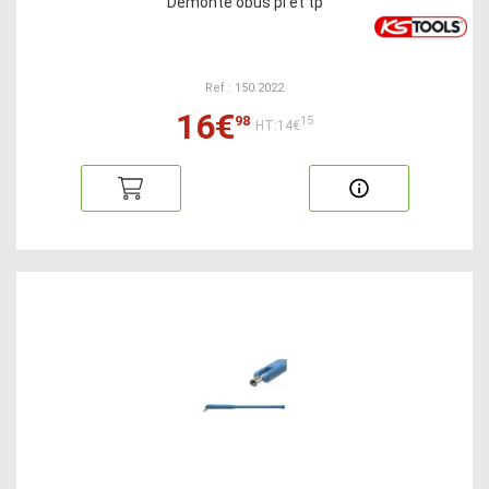
Démonte obus pl et tp
Ref : 150.2022
16€
98
15
HT:14€