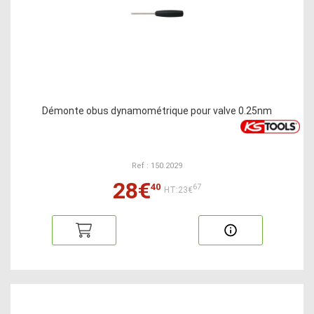
Démonte obus dynamométrique pour valve 0.25nm
Ref : 150.2029
28€
40
67
HT:23€