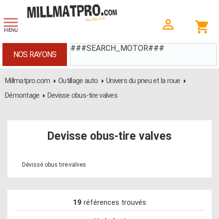
###SEARCH_MOTOR###
NOS RAYONS
Millmatpro.com
Outillage auto
Univers du pneu et la roue
Démontage
Devisse obus-tire valves
Devisse obus-tire valves
Dévissé obus tire-valves
19
références trouvés