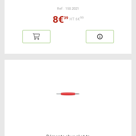
Ref : 150.2021
8€
39
99
HT:6€