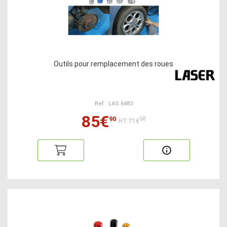
Outils pour remplacement des roues
Ref : LAS 6483
85€
90
58
HT:71€