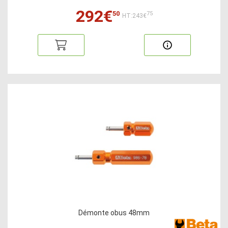
292€
50
75
HT:243€
Démonte obus 48mm