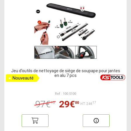
Jeu d’outils de nettoyage de siège de soupape pour jantes
en alu 7 pcs
Nouveauté
Ref : 100.5100
97€
29€
15
00
17
HT:24€