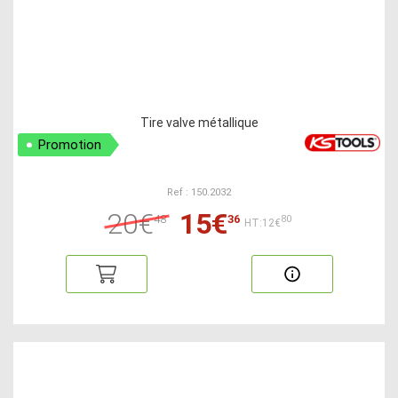
Tire valve métallique
Promotion
Ref : 150.2032
20€
15€
48
36
80
HT:12€