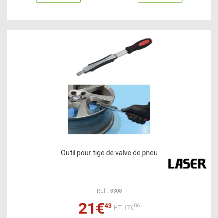
Outil pour tige de valve de pneu
Ref : 8308
21€
43
86
HT:17€