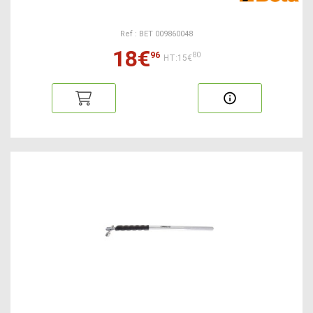
Ref : BET 009860048
18€
96
80
HT:15€