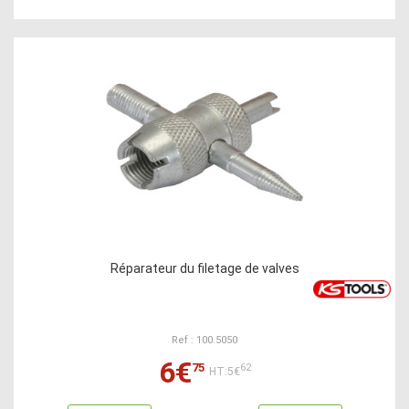
Réparateur du filetage de valves
Ref : 100.5050
6€
75
62
HT:5€