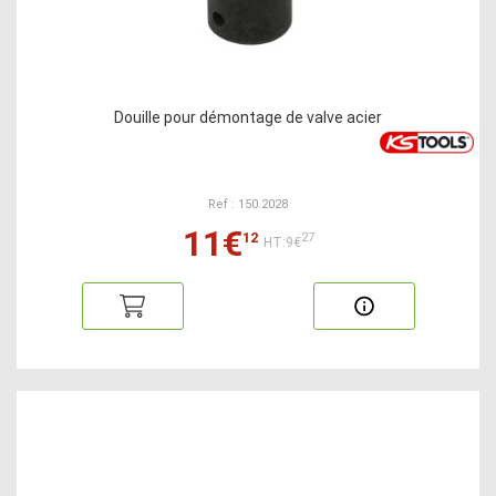
Douille pour démontage de valve acier
Ref : 150.2028
11€
12
27
HT:9€