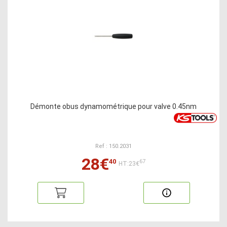
Démonte obus dynamométrique pour valve 0.45nm
Ref : 150.2031
28€
40
67
HT:23€