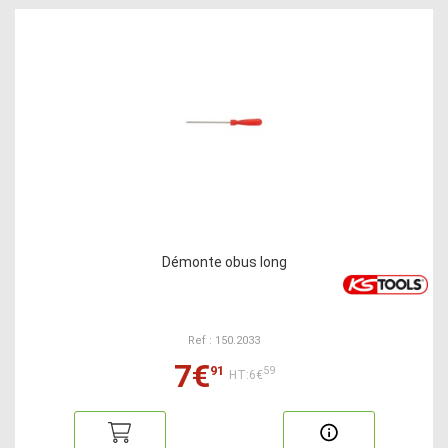
Démonte obus long
Ref : 150.2033
7€
91
59
HT:6€