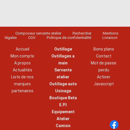
Composeur servante atelier
Rechercher
Mentions
légales
CGV
Politique de confidentialité
Livraison
Accueil
Outillage
Bons plans
Mon compte
Outillages a
Contact
A propos
main
Mot de passe
Actualités
Servante
perdu
Liste de nos
atelier
Activer
marques
Outillage auto
Javascript
partenaires
Usinage
Boutique Beta
E.P.I
Equipement
Atelier
Camion