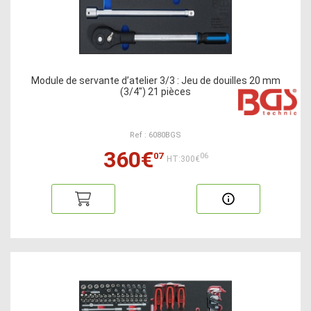
Module de servante d’atelier 3/3 : Jeu de douilles 20 mm
(3/4") 21 pièces
Ref : 6080BGS
360€
07
06
HT:300€