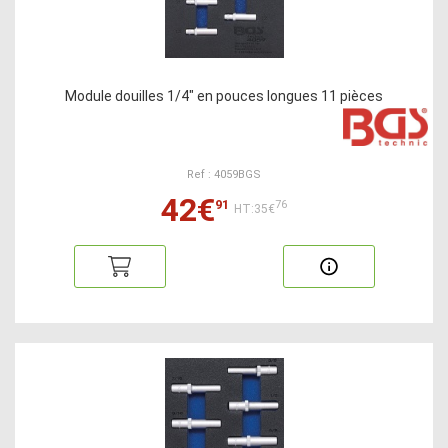
Module douilles 1/4" en pouces longues 11 pièces
Ref : 4059BGS
42€
91
76
HT:35€