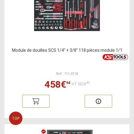
Module de douilles SCS 1/4'' + 3/8'' 118 pièces module 1/1
Ref : 711.0118
458€
94
45
HT:382€
TOP