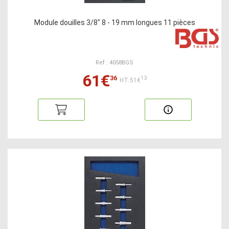
Module douilles 3/8" 8 - 19 mm longues 11 pièces
Ref : 4058BGS
61€
36
13
HT:51€