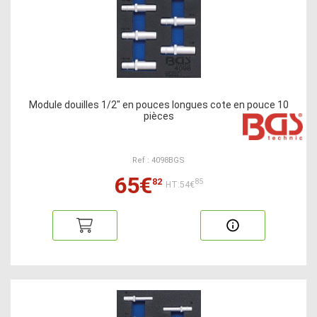
Module douilles 1/2" en pouces longues cote en pouce 10
pièces
Ref : 4098BGS
65€
82
85
HT:54€