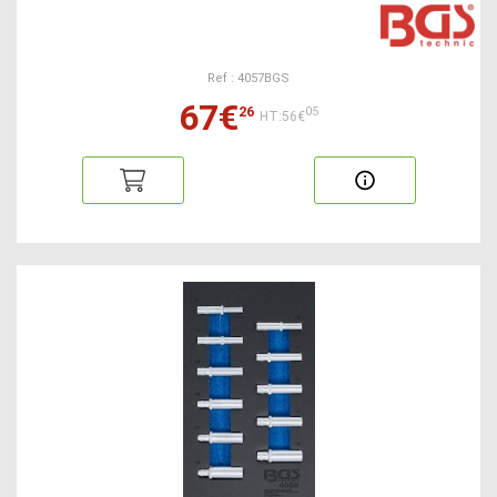
Ref : 4057BGS
67€
26
05
HT:56€