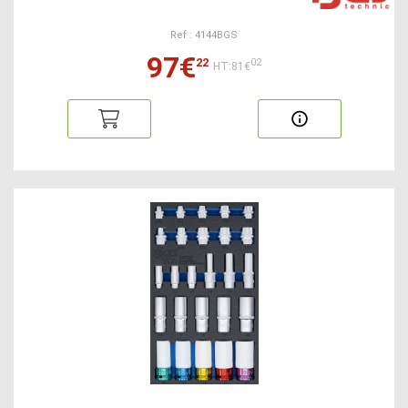
Ref : 4144BGS
97€
22
02
HT:81€