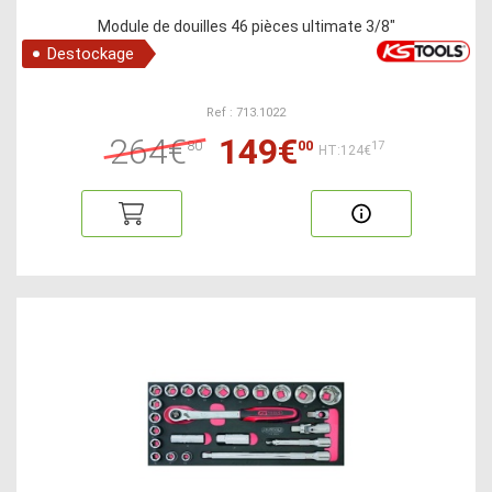
Module de douilles 46 pièces ultimate 3/8"
Destockage
Ref : 713.1022
264€
149€
80
00
17
HT:124€