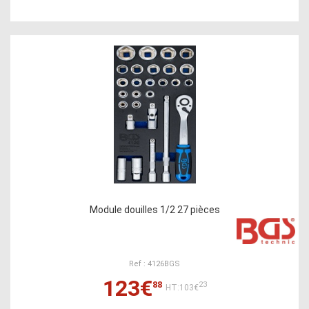
Module douilles 1/2 27 pièces
Ref : 4126BGS
123€
88
23
HT:103€