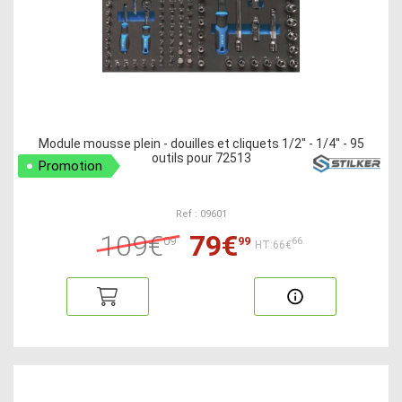
Module mousse plein - douilles et cliquets 1/2" - 1/4" - 95
outils pour 72513
Promotion
Ref : 09601
109€
79€
09
99
66
HT:66€