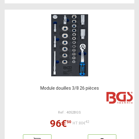
Module douilles 3/8 26 pièces
Ref : 4052BGS
96€
50
42
HT:80€