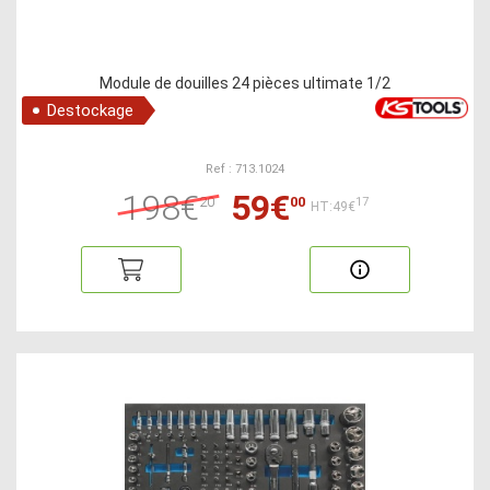
Module de douilles 24 pièces ultimate 1/2
Destockage
Ref : 713.1024
198€
59€
20
00
17
HT:49€