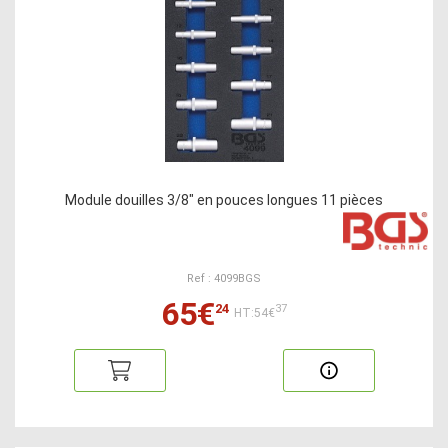
Module douilles 3/8" en pouces longues 11 pièces
Ref : 4099BGS
65€
24
37
HT:54€