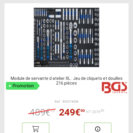
Module de servante d atelier XL : Jeu de cliquets et douilles
216 pièces
Promotion
Ref : BGS74434
489€
249€
72
00
50
HT:207€