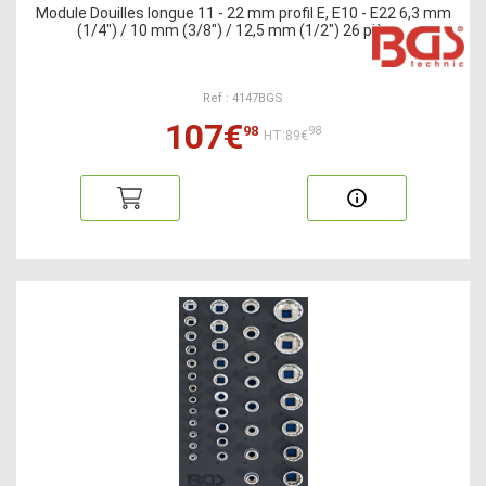
Module Douilles longue 11 - 22 mm profil E, E10 - E22 6,3 mm
(1/4") / 10 mm (3/8") / 12,5 mm (1/2") 26 pièces
Ref : 4147BGS
107€
98
98
HT:89€