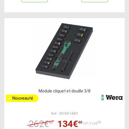
Module cliquet et douille 3/8
Nouveauté
Ref : 05150114001
262€
134€
80
40
00
HT:112€