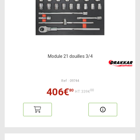
Module 21 douilles 3/4
Ref : 09744
406€
80
00
HT:339€