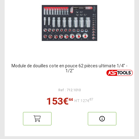
Module de douilles cote en pouce 62 pièces ultimate 1/4" -
1/2"
Ref : 712.1010
153€
44
87
HT:127€