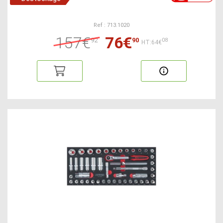
Ref : 713.1020
157€
76€
92
90
08
HT:64€