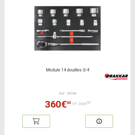
Module 14 douilles 3/4
Ref : 09746
360€
00
00
HT:300€