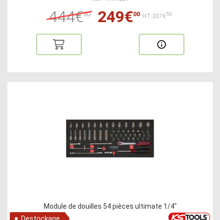
444€
249€
80
00
50
HT:207€
Module de douilles 54 pièces ultimate 1/4"
Destockage