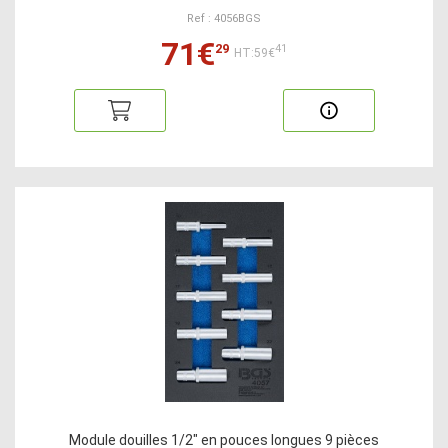
Ref : 4056BGS
71€
29
41
HT:59€
Module douilles 1/2" en pouces longues 9 pièces