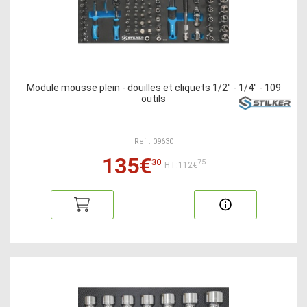
Module mousse plein - douilles et cliquets 1/2" - 1/4" - 109
outils
Ref : 09630
135€
30
75
HT:112€