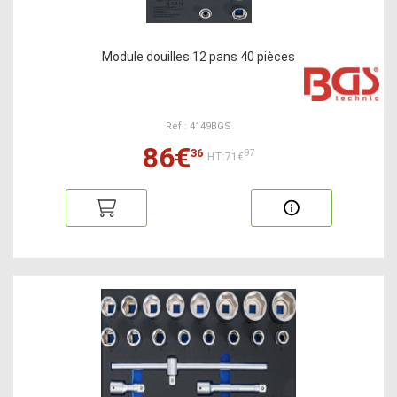
Module douilles 12 pans 40 pièces
Ref : 4149BGS
86€
36
97
HT:71€