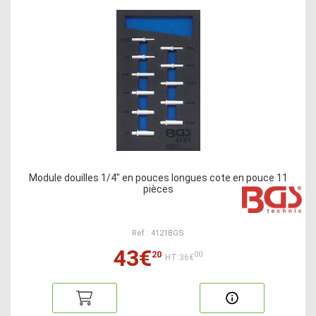
Module douilles 1/4" en pouces longues cote en pouce 11
pièces
Ref : 4121BGS
43€
20
00
HT:36€