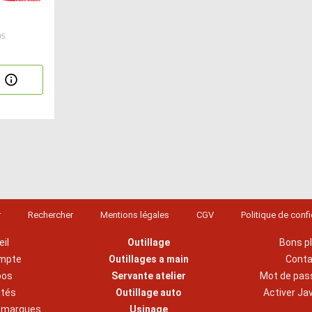
05
r
Rechercher
Mentions légales
CGV
Politique de confi
il
Outillage
Bons p
mpte
Outillages a main
Cont
pos
Servante atelier
Mot de pas
ités
Outillage auto
Activer Ja
s marques
Usinage