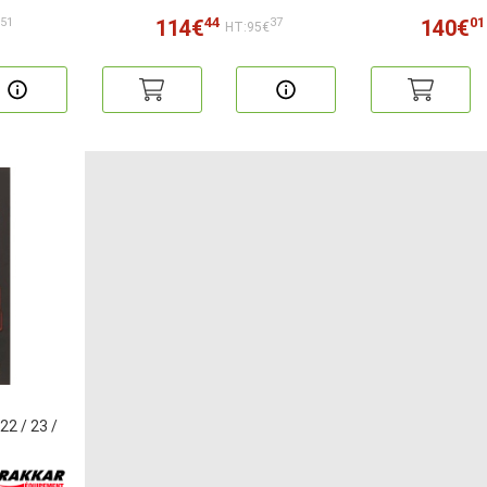
44
01
114€
140€
51
37
€
HT:95€
22 / 23 /