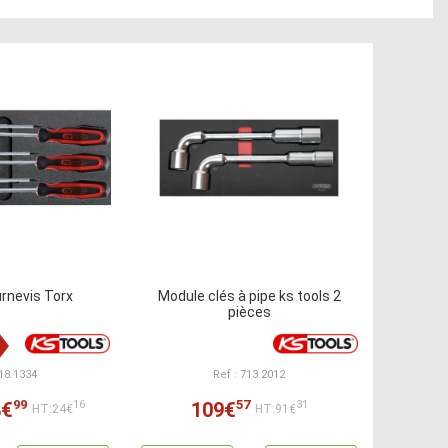
rnevis Torx
Module clés à pipe ks tools 2
pièces
818.1334
Ref : 713.2012
99
57
8€
109€
16
31
HT:24€
HT:91€