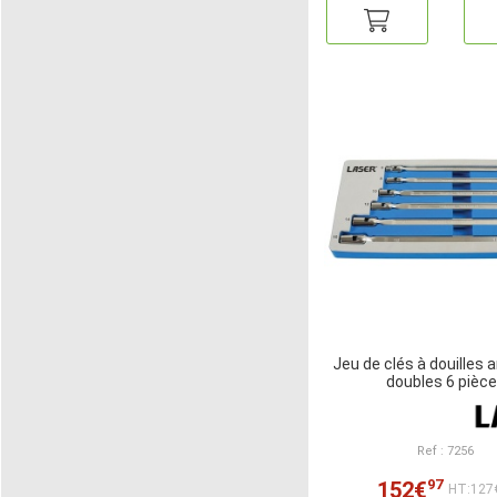
Jeu de clés à douilles 
doubles 6 pièc
Ref : 7256
97
152€
HT:127