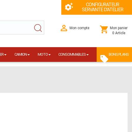
CONFIGURATEUR
SERVANTE D'ATELIER
Mon compte
Mon panier
0 Article
ER
CAMION
MOTO
CONSOMMABLES
BONS PLANS