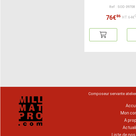
Ref : SOD 09708
86
76€
HT:64€
Composeur servante atelie
Accue
Mon co
A pro
Actual
Liste de no