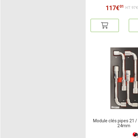
01
117€
HT:97
Module clés pipes 21 / 
24mm