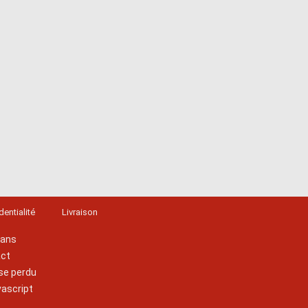
dentialité
Livraison
lans
act
se perdu
vascript