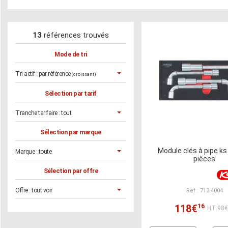
13
références trouvés
Mode de tri
Tri actif :
par référence
(croissant)
Sélection par tarif
Tranche tarifaire :
tout
Sélection par marque
Module clés à pipe ks
Marque :
toute
pièces
Sélection par offre
Offre :
tout voir
Ref : 713.4004
16
118€
HT:98