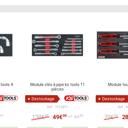
 tools 4
Module clés à pipe ks tools 11
Module tou
pièces
Destockage
Destockage
Ref : 713.2011
Ref : 
43
00
26
138€
49€
79€
2
47
83
€
HT:40€