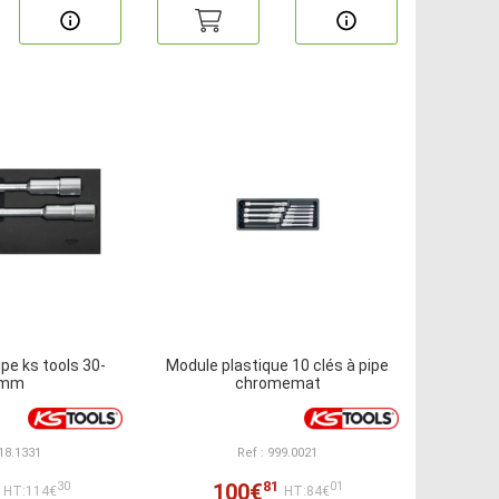
ipe ks tools 30-
Module plastique 10 clés à pipe
2mm
chromemat
818.1331
Ref : 999.0021
81
100€
30
01
HT:114€
HT:84€