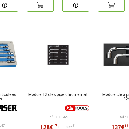
articulées
Module 12 clés pipe chromemat
Module clé à p
es
3
Ref : 818.1329
Ref : 
17
16
128€
137€
47
81
€
HT:106€