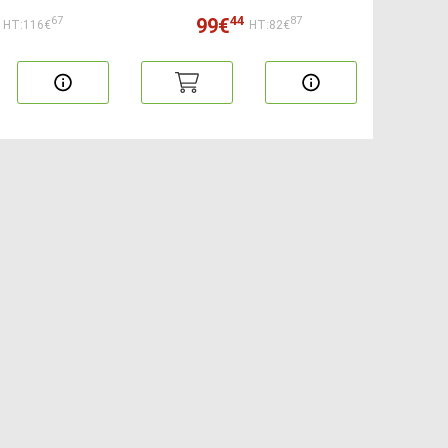
44
99€
67
87
HT:116€
HT:82€