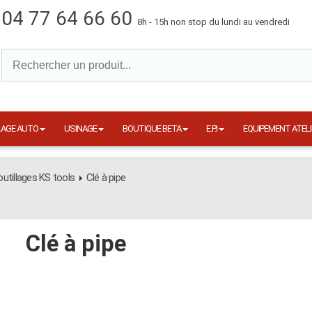
04 77 64 66 60
8h - 15h non stop du lundi au vendredi
LAGE AUTO
USINAGE
BOUTIQUE BETA
E.P.I
EQUIPEMENT ATELI
utillages KS tools
Clé à pipe
Clé à pipe