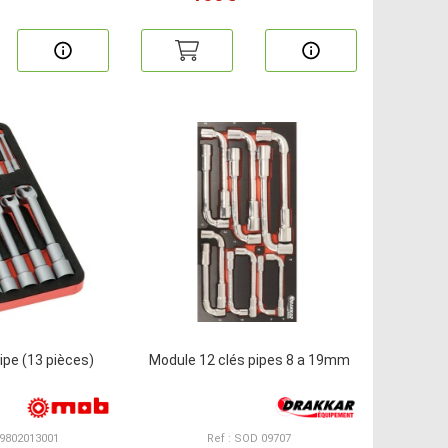
ipe (13 pièces)
Module 12 clés pipes 8 a 19mm
 9802013001
Ref : SOD 09707