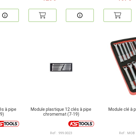
és à pipe
Module plastique 12 clés à pipe
Module clé à p
9)
chromemat (7-19)
Ref : 999.0023
Ref : MOB