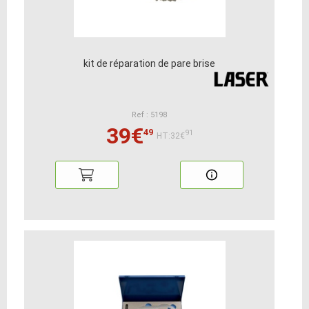
kit de réparation de pare brise
Ref : 5198
39€
49
91
HT:32€