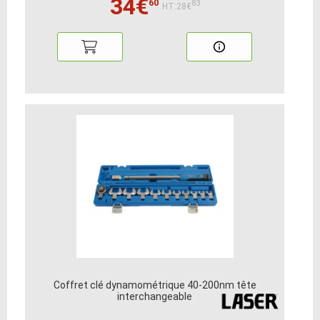
34€
60
83
HT:28€
Coffret clé dynamométrique 40-200nm tête
interchangeable