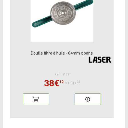
Douille filtre à huile - 64mm x pans
Ref : 5176
38€
10
75
HT:31€