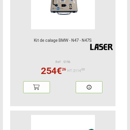
Kit de calage BMW - N47 - N47S
Ref : 5196
254€
26
88
HT:211€