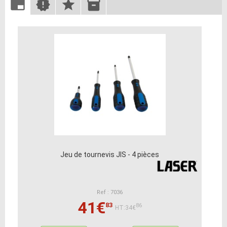
Jeu de tournevis JIS - 4 pièces
Ref : 7036
41€
83
86
HT:34€