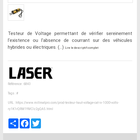
Testeur de Voltage permettant de vérifier sereinement
l'existence ou l'absence de courrant sur des véhicules
hybrides ou électriques. (...)
Lire le descriptif complet
Référence : 6843
Tags :
#
URL :
https://www.millmatpro.com/prod-testeur-haut-voltage-cat-iv-1000-volts-
ry1K1rQRM1YMClz2gQA5.html
Partager
Facebook
Twitter