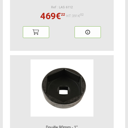
Ref : LAS 6112
469€
22
02
HT:391€
Douille 90mm - 1"