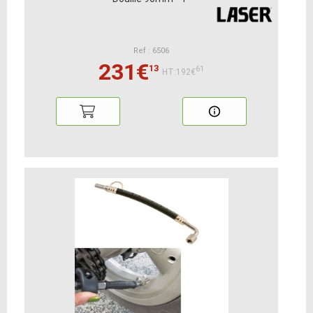
Ref : 6506
231€
13
61
HT:192€