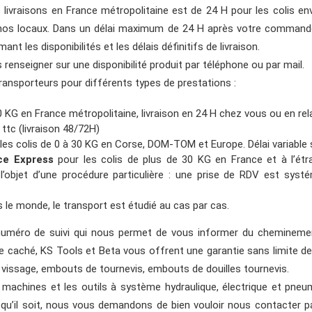
livraisons en France métropolitaine est de 24 H pour les colis en
 nos locaux. Dans un délai maximum de 24 H après votre commande 
nt les disponibilités et les délais définitifs de livraison.
nseigner sur une disponibilité produit par téléphone ou par mail.
ransporteurs pour différents types de prestations :
0 KG en France métropolitaine, livraison en 24 H chez vous ou en rela
 ttc (livraison 48/72H)
les colis de 0 à 30 KG en Corse, DOM-TOM et Europe. Délai variable s
ce Express
pour les colis de plus de 30 KG en France et à l’étr
it l’objet d’une procédure particulière : une prise de RDV est s
ns le monde, le transport est étudié au cas par cas.
uméro de suivi qui nous permet de vous informer du cheminemen
ce caché, KS Tools et Beta vous offrent une garantie sans limite de 
e vissage, embouts de tournevis, embouts de douilles tournevis.
es machines et les outils à système hydraulique, électrique et pne
 qu’il soit, nous vous demandons de bien vouloir nous contacter pa