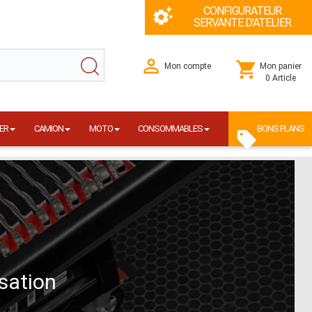
CONFIGURATEUR
SERVANTE D'ATELIER
Mon compte
Mon panier
0 Article
ER
CAMION
MOTO
CONSOMMABLES
BONS PLANS
isation