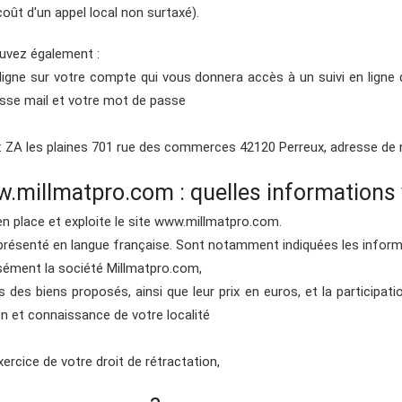
oût d'un appel local non surtaxé).
uvez également :
igne sur votre compte qui vous donnera accès à un suivi en lign
esse mail et votre mot de passe
e : ZA les plaines 701 rue des commerces 42120 Perreux, adresse de 
.millmatpro.com : quelles informations y
n place et exploite le site www.millmatpro.com.
présenté en langue française. Sont notamment indiquées les inform
cisément la société Millmatpro.com,
s des biens proposés, ainsi que leur prix en euros, et la participatio
ion et connaissance de votre localité
xercice de votre droit de rétractation,