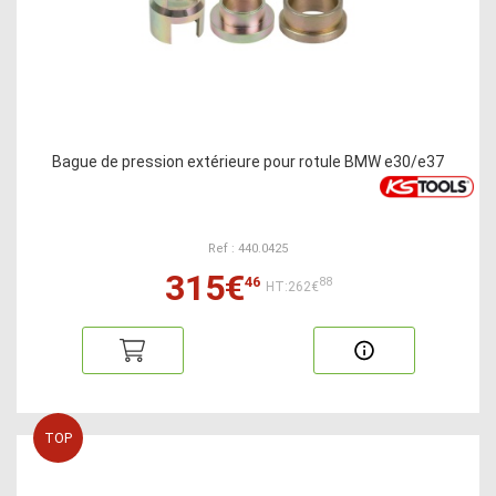
Bague de pression extérieure pour rotule BMW e30/e37
Ref : 440.0425
315€
46
88
HT:262€
TOP