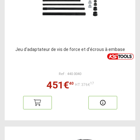
Jeu d'adaptateur de vis de force et d'écrous à embase
Ref : 440.0040
451€
40
17
HT:376€