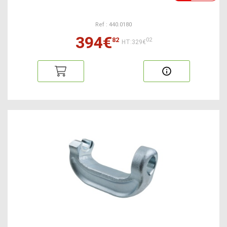
Ref : 440.0180
394€
82
02
HT:329€