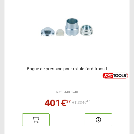
Bague de pression pour rotule ford transit
Ref : 440.0240
401€
37
47
HT:334€