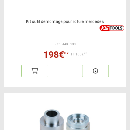
Kit outil démontage pour rotule mercedes
Ref : 440.0230
198€
87
72
HT:165€