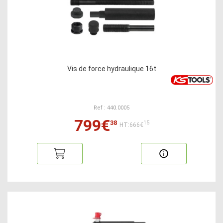
Vis de force hydraulique 16t
Ref : 440.0005
799€
38
15
HT:666€