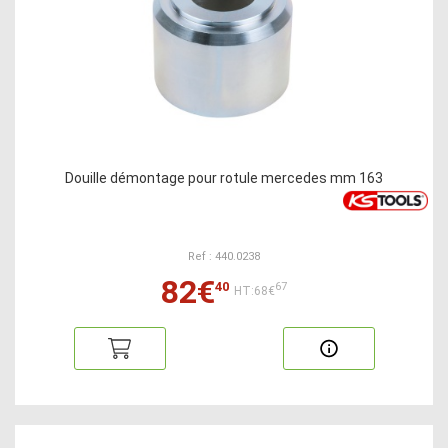
Douille démontage pour rotule mercedes mm 163
Ref : 440.0238
82€
40
67
HT:68€