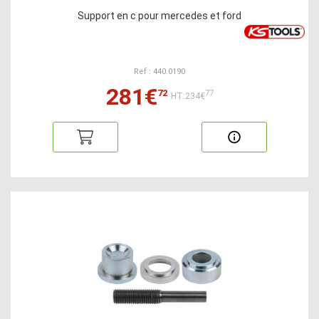
Support en c pour mercedes et ford
Ref : 440.0190
281€
72
77
HT:234€