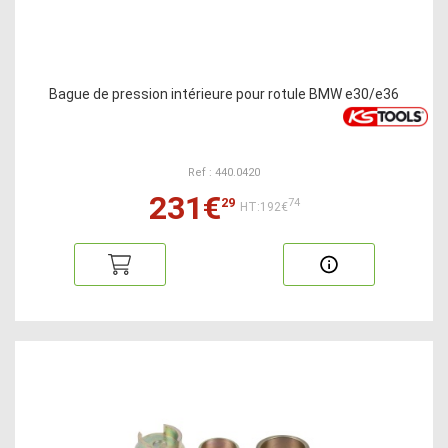
Bague de pression intérieure pour rotule BMW e30/e36
Ref : 440.0420
231€
29
74
HT:192€