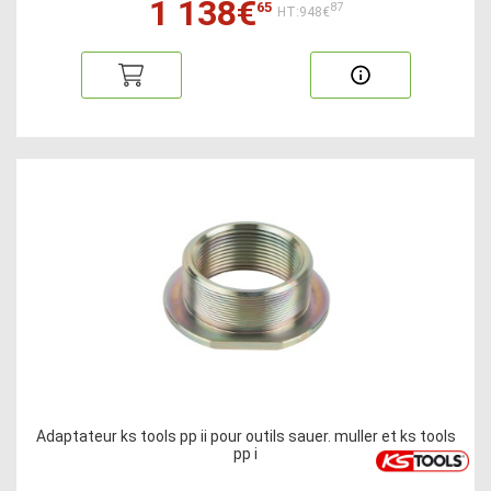
1 138€
65
87
HT:948€
Adaptateur ks tools pp ii pour outils sauer. muller et ks tools
pp i