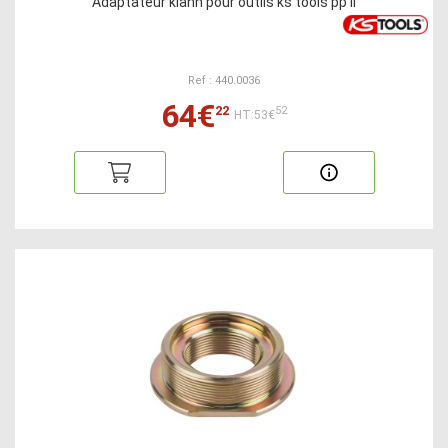
Adaptateur klann pour outils ks tools pp ii
Ref : 440.0036
64€
22
52
HT:53€