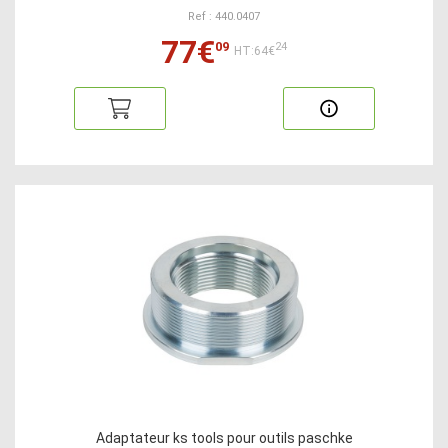
Ref : 440.0407
77€
09
24
HT:64€
Adaptateur ks tools pour outils paschke