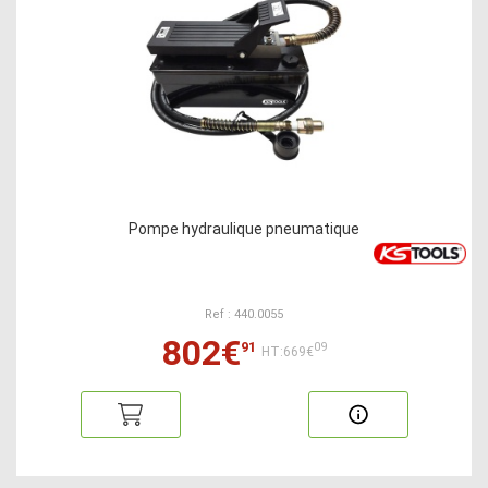
Pompe hydraulique pneumatique
Ref : 440.0055
802€
91
09
HT:669€