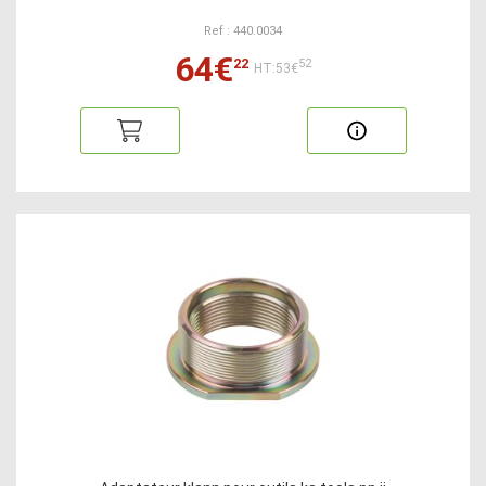
Ref : 440.0034
64€
22
52
HT:53€