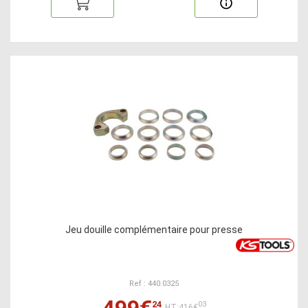
Jeu douille complémentaire pour presse
Ref : 440.0325
499€
24
03
HT:416€