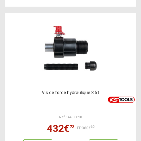
Vis de force hydraulique 8.5t
Ref : 440.0020
432€
72
60
HT:360€