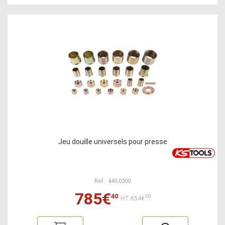
Jeu douille universels pour presse
Ref : 440.0300
785€
40
50
HT:654€