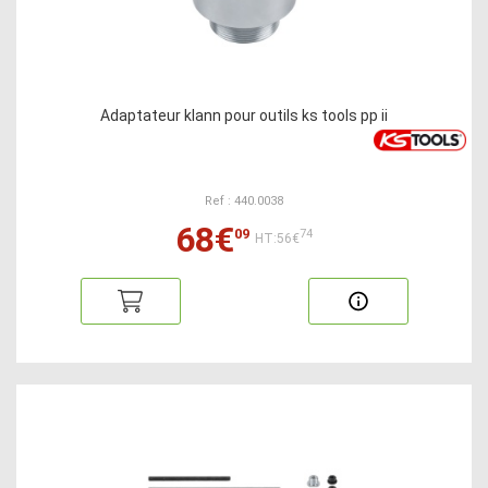
Adaptateur klann pour outils ks tools pp ii
Ref : 440.0038
68€
09
74
HT:56€