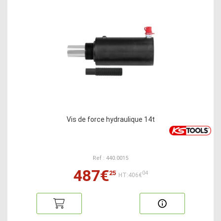
Vis de force hydraulique 14t
Ref : 440.0015
487€
25
04
HT:406€