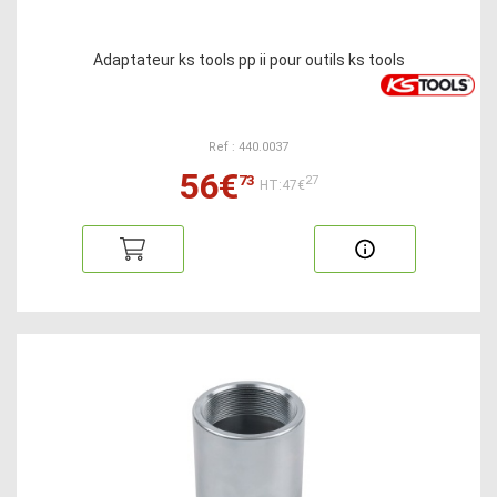
Adaptateur ks tools pp ii pour outils ks tools
Ref : 440.0037
56€
73
27
HT:47€