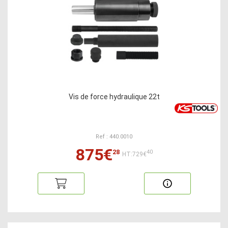
Vis de force hydraulique 22t
Ref : 440.0010
875€
28
40
HT:729€