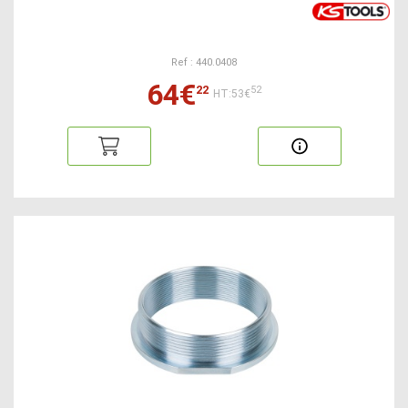
Ref : 440.0408
64€
22
52
HT:53€