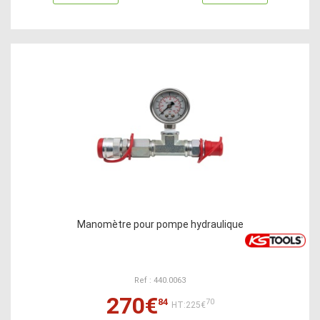
Manomètre pour pompe hydraulique
Ref : 440.0063
270€
84
70
HT:225€