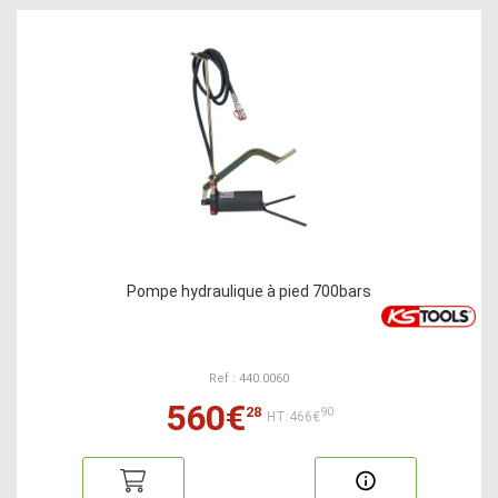
Pompe hydraulique à pied 700bars
Ref : 440.0060
560€
28
90
HT:466€