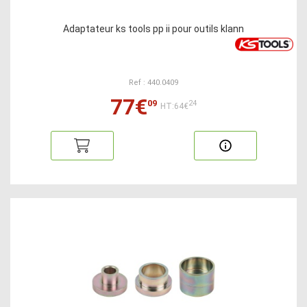
Adaptateur ks tools pp ii pour outils klann
Ref : 440.0409
77€
09
24
HT:64€