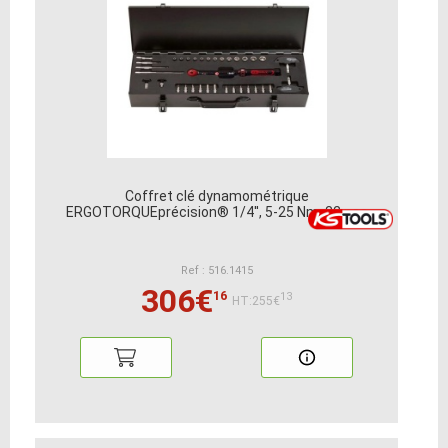
Coffret clé dynamométrique
ERGOTORQUEprécision® 1/4'', 5-25 Nm, 32 pcs
Ref : 516.1415
306€
16
13
HT:255€