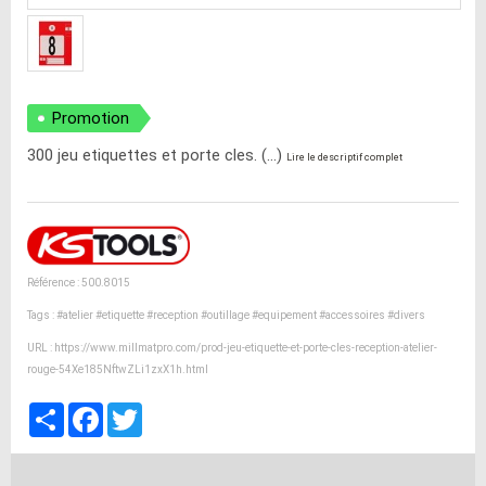
Promotion
300 jeu etiquettes et porte cles. (...)
Lire le descriptif complet
Référence : 500.8015
Tags :
#atelier
#etiquette
#reception
#outillage
#equipement
#accessoires
#divers
URL :
https://www.millmatpro.com/prod-jeu-etiquette-et-porte-cles-reception-atelier-
rouge-54Xe185NftwZLi1zxX1h.html
Partager
Facebook
Twitter