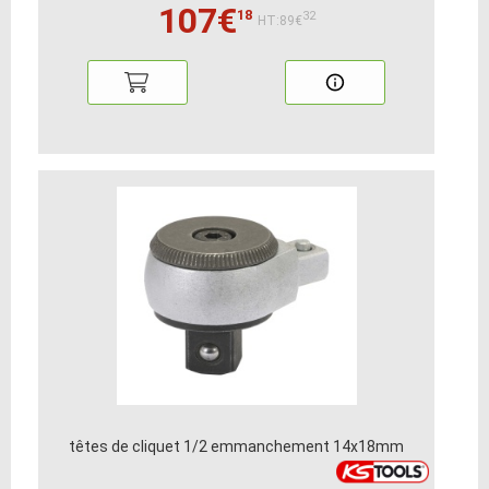
107€
18
32
HT:89€
têtes de cliquet 1/2 emmanchement 14x18mm