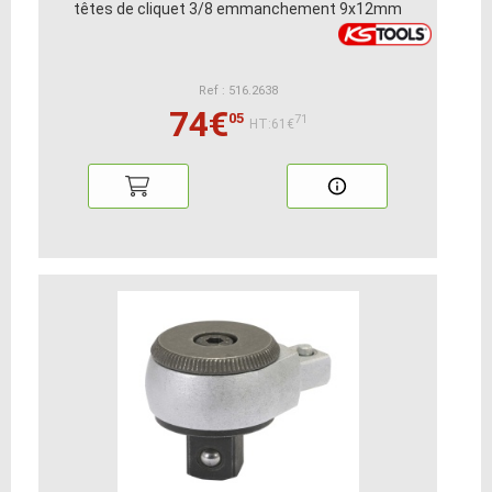
têtes de cliquet 3/8 emmanchement 9x12mm
Ref : 516.2638
74€
05
71
HT:61€