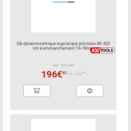
Clé dynamométrique ergotorque précision 80-420
nm à emmanchement 14-18mm
Ref : 516.1682
196€
43
69
HT:163€