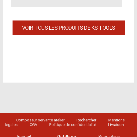
VOIR TOUS LES PRODUITS DE KS TOOLS
Composeur servante atelier
Rechercher
Mentions
légales
CGV
Politique de confidentialité
Livraison
Accueil
Outillage
Bons plans