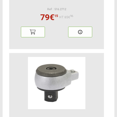
Ref : 516.2712
79€
15
96
HT:65€