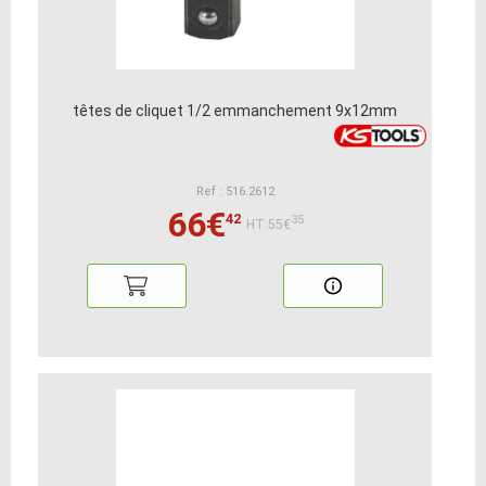
têtes de cliquet 1/2 emmanchement 9x12mm
Ref : 516.2612
66€
42
35
HT:55€