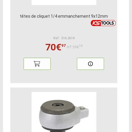
têtes de cliquet 1/4 emmanchement 9x12mm
Ref : 516.2614
70€
97
14
HT:59€