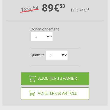
89€
53
64
132€
61
HT : 74€
Conditionnement
Quantité
AJOUTER au PANIER
ACHETER cet ARTICLE