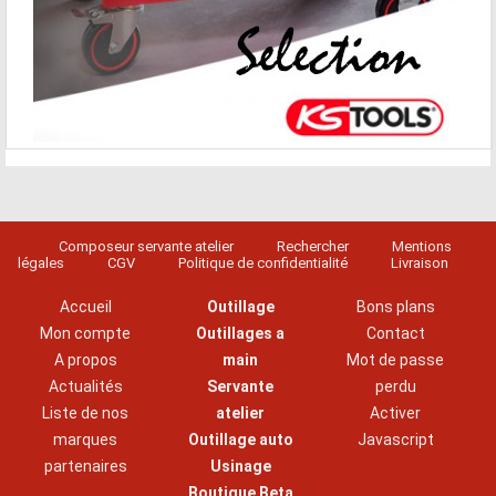
Composeur servante atelier
Rechercher
Mentions
légales
CGV
Politique de confidentialité
Livraison
Accueil
Outillage
Bons plans
Mon compte
Outillages a
Contact
A propos
main
Mot de passe
Actualités
Servante
perdu
Liste de nos
atelier
Activer
marques
Outillage auto
Javascript
partenaires
Usinage
Boutique Beta