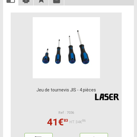
Jeu de tournevis JIS - 4 pièces
Ref : 7036
41€
83
86
HT:34€