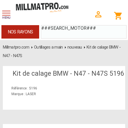
###SEARCH_MOTOR###
NOS RAYONS
Millmatpro.com
Outillages a main
nouveau
Kit de calage BMW -
N47 - N47S
Kit de calage BMW - N47 - N47S 5196
Référence : 5196
Marque : LASER