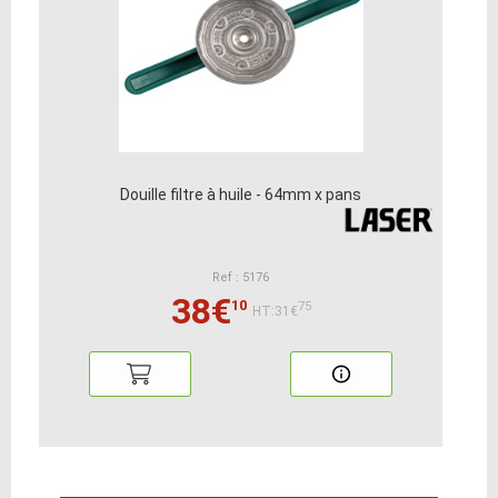
Douille filtre à huile - 64mm x pans
Ref : 5176
38€
10
75
HT:31€