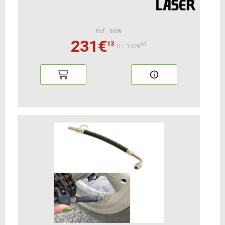
Ref : 6506
231€
13
61
HT:192€