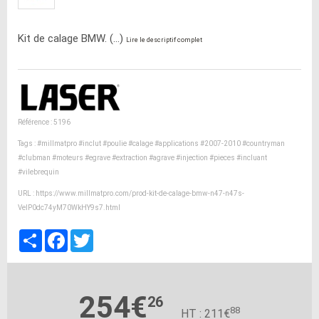
Kit de calage BMW. (...)
Lire le descriptif complet
Référence : 5196
Tags :
#millmatpro
#inclut
#poulie
#calage
#applications
#2007-2010
#countryman
#clubman
#moteurs
#egrave
#extraction
#agrave
#injection
#pieces
#incluant
#vilebrequin
URL :
https://www.millmatpro.com/prod-kit-de-calage-bmw-n47-n47s-
VelP0dc74yM70WkHY9s7.html
Partager
Facebook
Twitter
254€
26
88
HT : 211€