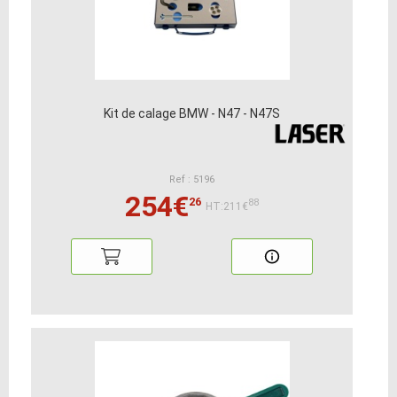
Kit de calage BMW - N47 - N47S
Ref : 5196
254€
26
88
HT:211€