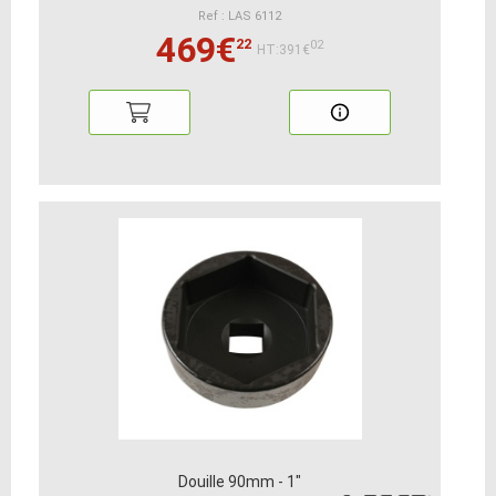
Ref : LAS 6112
469€
22
02
HT:391€
Douille 90mm - 1"