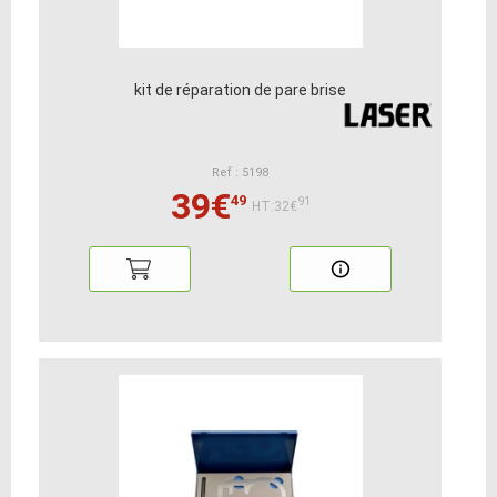
kit de réparation de pare brise
Ref : 5198
39€
49
91
HT:32€