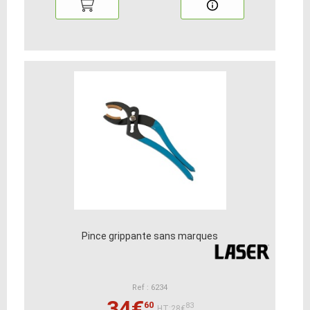
Pince grippante sans marques
Ref : 6234
34€
60
83
HT:28€