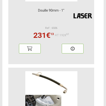
Douille 90mm - 1"
Ref : 6506
231€
13
61
HT:192€