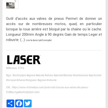
Outil d'accès aux valves de pneus Permet de donner un
accès sur de nombreuses motos, quad, en particulier
lorsque la roue arrière est bloqué par la chaine ou le cache.
Longueur 200mm Angle à 90 degrés Gain de temps Leger et
robuste. (...)
Lire le descriptif complet
Référence : 5736
Tags :
#millmatpro
#egrave
#eacute
#valves
#permet
#donner
#nombreuses
#particulier
#lorsque
#chaine
#longueur
#agrave
#robuste
URL :
https://www.millmatpro.com/prod-outil-d-acces-aux-valves-de-pneus-
F3B8xu1geMu4YufyQts4.html
Partager
Facebook
Twitter