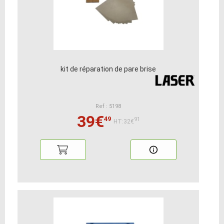
kit de réparation de pare brise
Ref : 5198
39€
49
91
HT:32€