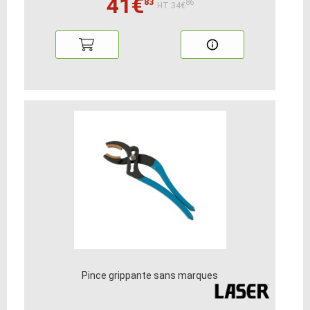
41€
83
86
HT:34€
Pince grippante sans marques