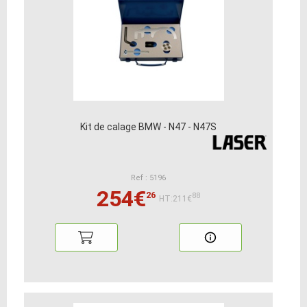
Kit de calage BMW - N47 - N47S
Ref : 5196
254€
26
88
HT:211€