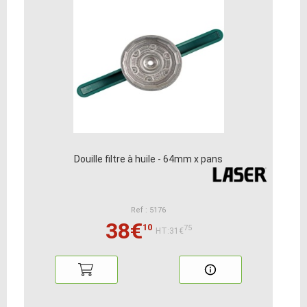
Douille filtre à huile - 64mm x pans
Ref : 5176
38€
10
75
HT:31€