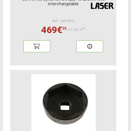
interchangeable
Ref : LAS 6112
469€
22
02
HT:391€