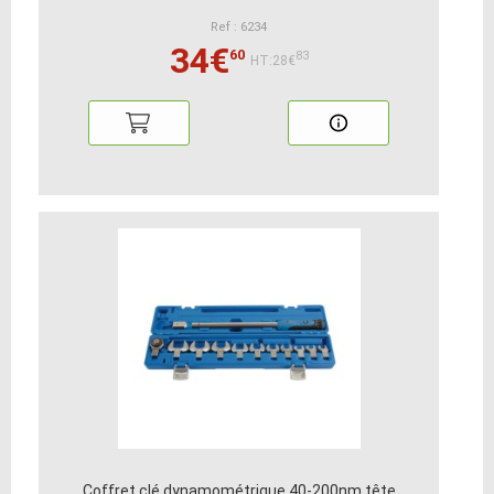
Ref : 6234
34€
60
83
HT:28€
Coffret clé dynamométrique 40-200nm tête