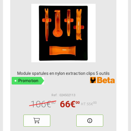
Module spatules en nylon extraction clips 5 outils
Promotion
Ref : 024502113
106€
66€
80
00
00
HT:55€