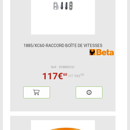
1885/XC60-RACCORD BOÎTE DE VITESSES
Ref : 018850151
117€
60
00
HT:98€