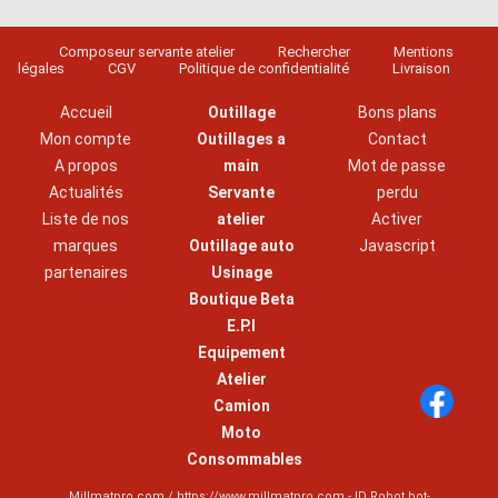
Composeur servante atelier
Rechercher
Mentions
légales
CGV
Politique de confidentialité
Livraison
Accueil
Outillage
Bons plans
Mon compte
Outillages a
Contact
A propos
main
Mot de passe
Actualités
Servante
perdu
Liste de nos
atelier
Activer
marques
Outillage auto
Javascript
partenaires
Usinage
Boutique Beta
E.P.I
Equipement
Atelier
Camion
Moto
Consommables
Millmatpro.com / https://www.millmatpro.com - ID
Robot bot-