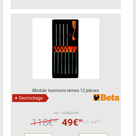
Module tournevis lames 12 pièces
Destockage
Ref : 024502104
118€
49€
50
95
62
HT:41€