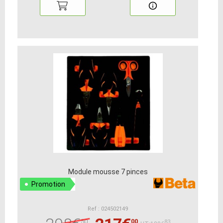
Module mousse 7 pinces
Promotion
Ref : 024502149
50
00
83