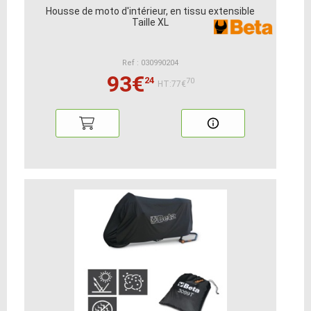
Housse de moto d'intérieur, en tissu extensible
Taille XL
Ref : 030990204
93€
24
70
HT:77€