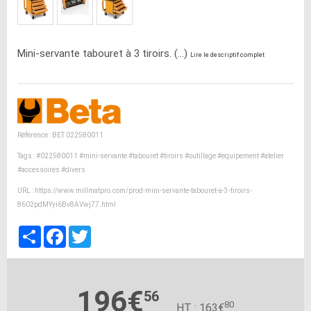
Mini-servante tabouret à 3 tiroirs. (...)
Lire le descriptif complet
Référence : BET 022580011
Tags :
#022580011
#mini-servante
#tabouret
#tiroirs
#outillage
#equipement
#atelier
#accessoires
#divers
URL :
https://www.millmatpro.com/prod-mini-servante-tabouret-a-3-tiroirs-
8602pdMYyi6Bv8AVwj77.html
Partager
Facebook
Twitter
196€
56
80
HT : 163€