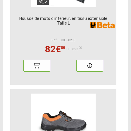
Housse de moto d'intérieur, en tissu extensible
Taille L
Ref : 030990203
82€
80
00
HT:69€