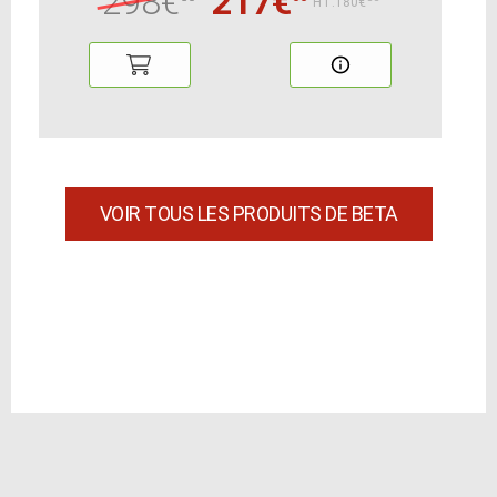
298€
217€
HT:180€
VOIR TOUS LES PRODUITS DE BETA