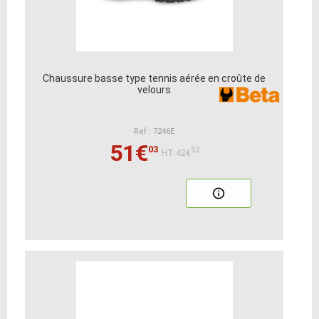
Chaussure basse type tennis aérée en croûte de
velours
Ref : 7246E
51€
03
52
HT:42€