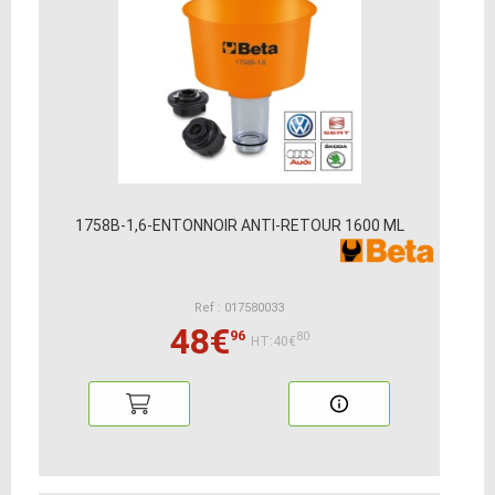
1758B-1,6-ENTONNOIR ANTI-RETOUR 1600 ML
Ref : 017580033
48€
96
80
HT:40€