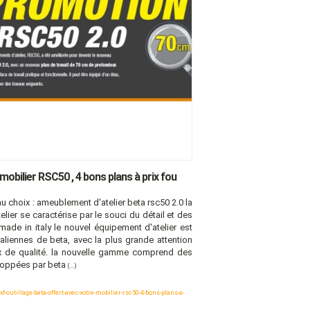
mobilier RSC50 , 4 bons plans à prix fou
u choix : ameublement d'atelier beta rsc50 2.0 la
er se caractérise par le souci du détail et des
é made in italy le nouvel équipement d'atelier est
aliennes de beta, avec la plus grande attention
ux de qualité. la nouvelle gamme comprend des
loppées par beta
(...)
utillage-beta-offert-avec-votre-mobilier-rsc50-4-bons-plans-a-