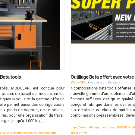
Beta tools
Outillage Beta offert avec votre 
-
23/04/2025
Actualités millmatpro
tablis, MODULAR, est conçue pour
4 compositions beta tools offertes, a
 postes de travail sur mesure, en les
nouvelle gamme d'ameublement d'ateli
istiques Modulaire: la gamme offre un
finitions raffinées. design et qualit
elle permet aussi des configurations
conçu et fabriqué dans les usines it
l aux pieds de support, des modules,
aux détails et au choix de matéria
res, pour une organisation du travail
combinaisons préassemblées, déve
harges jusqu'à 1 000 kg
(...)
https://www.millmatpro.com/blog-p5P4DtHQ5xsyUxf-o
nouvelle-gamme-etablis-c58-beta-tools.html
prix-fou.html