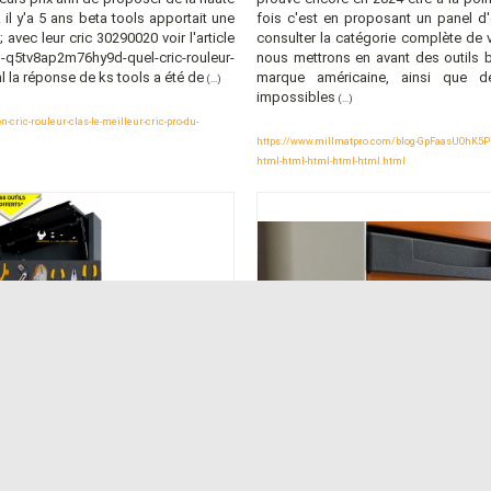
 il y'a 5 ans beta tools apportait une
fois c'est en proposant un panel d'
 avec leur cric 30290020 voir l'article
consulter la catégorie complète de vo
q5tv8ap2m76hy9d-quel-cric-rouleur-
nous mettrons en avant des outils b
 la réponse de ks tools a été de
marque américaine, ainsi que de
(...)
impossibles
(...)
ric-rouleur-clas-le-meilleur-cric-pro-du-
https://www.millmatpro.com/blog-GpFaasUOhK5PFE7-
html-html-html-html-html.html