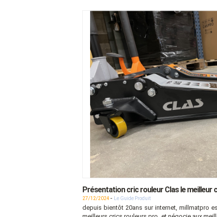
Présentation cric rouleur Clas le meilleur 
-
27/12/2024
Le Guide Produit
depuis bientôt 20ans sur internet, millmatpro e
meilleurs crics rouleurs pro, et négocie aux meil