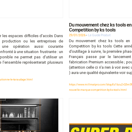
Du mouvement chez ks tools en 2
Competition by ks tools
-
r les espaces difficiles d'accès Dans
29/01/2026
Le Guide Produit
Du mouvement chez ks tools en 2
e production ou les entreprises de
Competition by ks tools Cette ann
 une opération aussi courante
d’outillage à suivre, la première phas
fronté à une situation frustrante : un
Français passe par le lancemen
sponible ne permet pas d'utiliser un
fabrication Premium accessible ; pour
l'ensemble représenterait plusieurs
(attention celle ci n'a rien à voir a
) aura une qualité équivalente voir s
utionne-le-taraudage.html
https://www.millmatpro.com/blog-8z1bzu2rQ5m5M3I
nouvelle-marque-competition-by-ks-tools.html