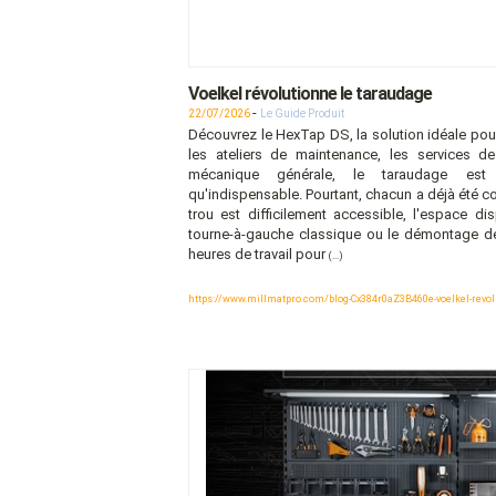
Voelkel révolutionne le taraudage
-
22/07/2026
Le Guide Produit
Découvrez le HexTap DS, la solution idéale pou
les ateliers de maintenance, les services d
mécanique générale, le taraudage est
qu'indispensable. Pourtant, chacun a déjà été con
trou est difficilement accessible, l'espace di
tourne-à-gauche classique ou le démontage de 
heures de travail pour
(...)
https://www.millmatpro.com/blog-Cx384r0aZ3B460e-voelkel-revol