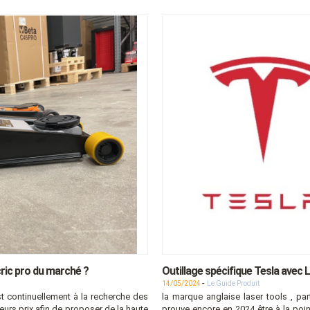
cric pro du marché ?
Outillage spécifique Tesla avec 
-
14/05/2024
Le Guide Produit
st continuellement à la recherche des
la marque anglaise laser tools , pa
leurs prix afin de proposer de la haute
prouve encore en 2024 être à la poin