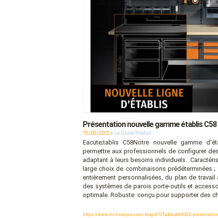
Présentation nouvelle gamme établis C58 
-
15/05/2025
Le Guide Produit
Eacute;tablis C58Notre nouvelle gamme d'é
permettre aux professionnels de configurer des
adaptant à leurs besoins individuels.. Caractér
large choix de combinaisons prédéterminées ; 
entièrement personnalisées, du plan de travai
des systèmes de parois porte-outils et accessoi
optimale. Robuste: conçu pour supporter des c
https://www.millmatpro.com/blog-vf7ETaBAu669GD2-presentation-