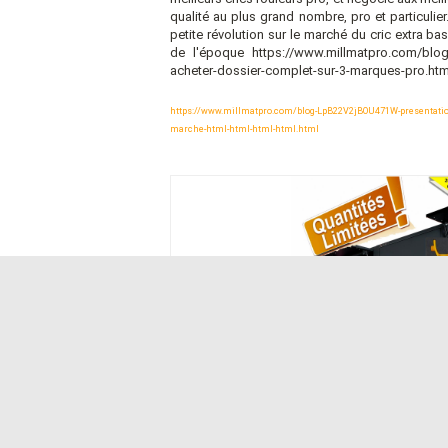
qualité au plus grand nombre, pro et particulier.
petite révolution sur le marché du cric extra bas;
de l'époque https://www.millmatpro.com/blog-
acheter-dossier-complet-sur-3-marques-pro.html
https://www.millmatpro.com/blog-LpB22V2jBOU471W-presentation-c
marche-html-html-html-html.html