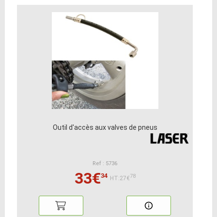
Outil d'accès aux valves de pneus
Ref : 5736
33€
34
78
HT:27€