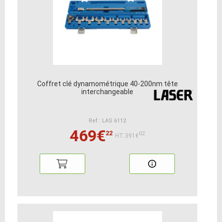
Coffret clé dynamométrique 40-200nm tête
interchangeable
Ref : LAS 6112
469€
22
02
HT:391€