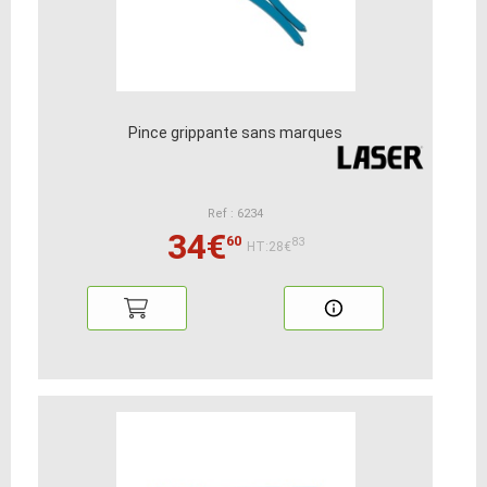
Pince grippante sans marques
Ref : 6234
34€
60
83
HT:28€