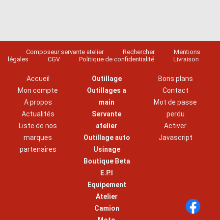
Composeur servante atelier
Rechercher
Mentions
légales
CGV
Politique de confidentialité
Livraison
Accueil
Outillage
Bons plans
Mon compte
Outillages a
Contact
A propos
main
Mot de passe
Actualités
Servante
perdu
Liste de nos
atelier
Activer
marques
Outillage auto
Javascript
partenaires
Usinage
Boutique Beta
E.P.I
Equipement
Atelier
Camion