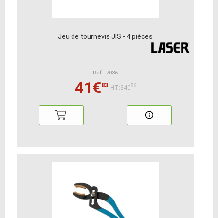
Jeu de tournevis JIS - 4 pièces
Ref : 7036
41€
83
86
HT:34€