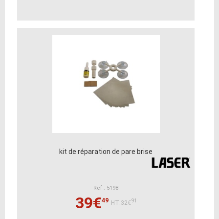
kit de réparation de pare brise
Ref : 5198
39€
49
91
HT:32€