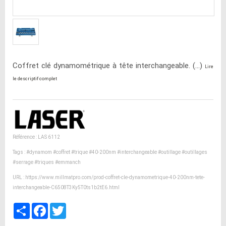
Coffret clé dynamométrique à tête interchangeable. (...)
Lire
le descriptif complet
Référence : LAS 6112
Tags :
#dynamom
#coffret
#trique
#40-200nm
#interchangeable
#outillage
#outillages
#serrage
#triques
#emmanch
URL :
https://www.millmatpro.com/prod-coffret-cle-dynamometrique-40-200nm-tete-
interchangeable-C6508T3Ky5T0ts1b2tE6.html
Partager
Facebook
Twitter