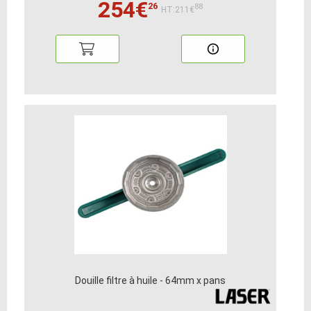
254€
26
88
HT:211€
Douille filtre à huile - 64mm x pans