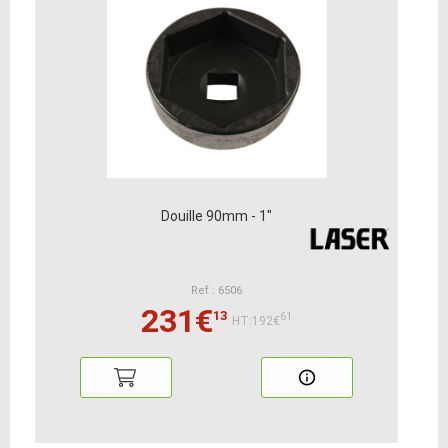
Douille 90mm - 1"
Ref : 6506
231€
13
61
HT:192€