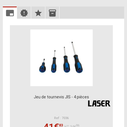
Jeu de tournevis JIS - 4 pièces
Ref : 7036
41€
83
86
HT:34€