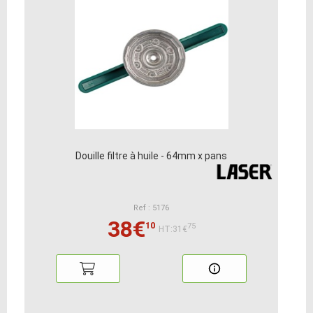
Douille filtre à huile - 64mm x pans
Ref : 5176
38€
10
75
HT:31€