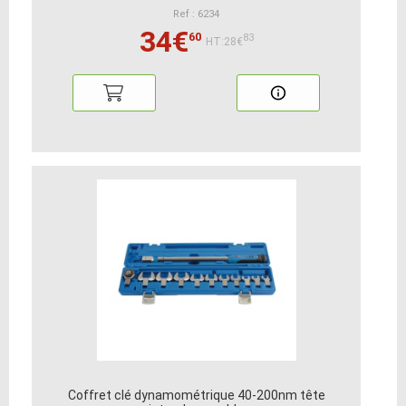
Ref : 6234
34€
60
83
HT:28€
Coffret clé dynamométrique 40-200nm tête