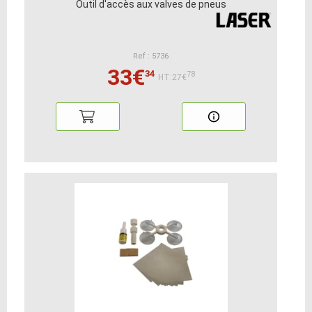
Outil d'accès aux valves de pneus
Ref : 5736
33€
34
78
HT:27€