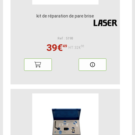
kit de réparation de pare brise
Ref : 5198
39€
49
91
HT:32€