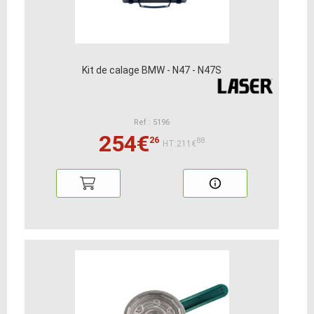
Kit de calage BMW - N47 - N47S
Ref : 5196
254€
26
88
HT:211€