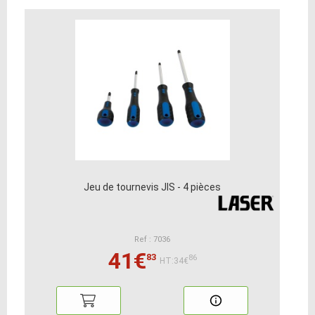
Jeu de tournevis JIS - 4 pièces
Ref : 7036
41€
83
86
HT:34€