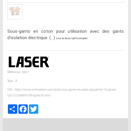
Sous-gants en coton pour utilisation avec des gants
d'isolation électrique. (...)
Lire le descriptif complet
Référence : 6632
Tags :
#
URL :
https://www.millmatpro.com/prod-sous-gants-en-coton-paquet-de-10-paires-
Uj51OO6KWPcTR5VgNa78.html
Partager
Facebook
Twitter