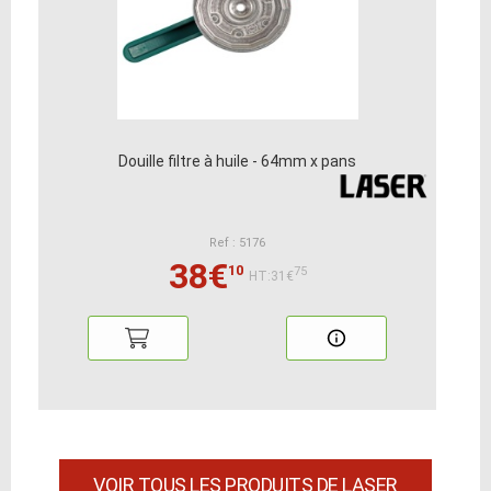
Douille filtre à huile - 64mm x pans
Ref : 5176
38€
10
75
HT:31€
VOIR TOUS LES PRODUITS DE LASER