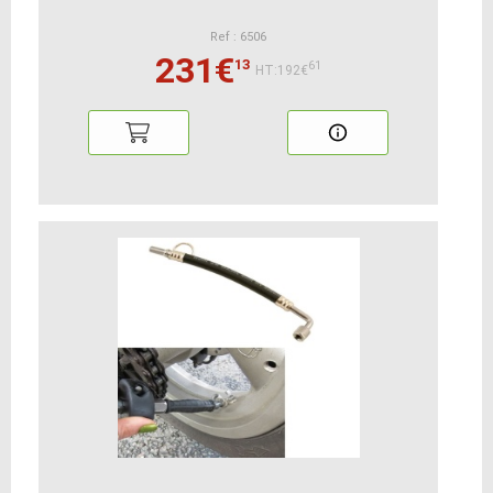
Ref : 6506
231€
13
61
HT:192€