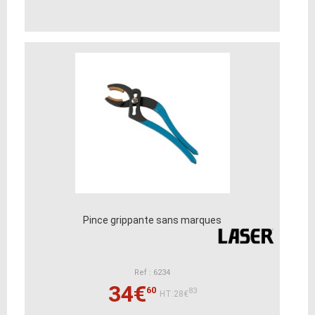
Pince grippante sans marques
Ref : 6234
34€
60
83
HT:28€