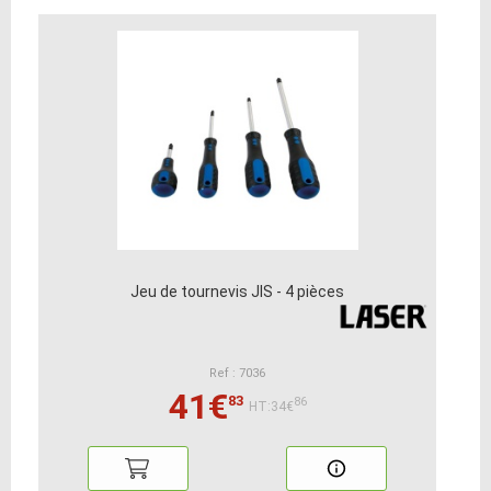
Jeu de tournevis JIS - 4 pièces
Ref : 7036
41€
83
86
HT:34€