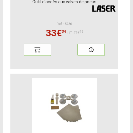
Outil d'accès aux valves de pneus
Ref : 5736
33€
34
78
HT:27€