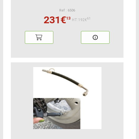
Ref : 6506
231€
13
61
HT:192€