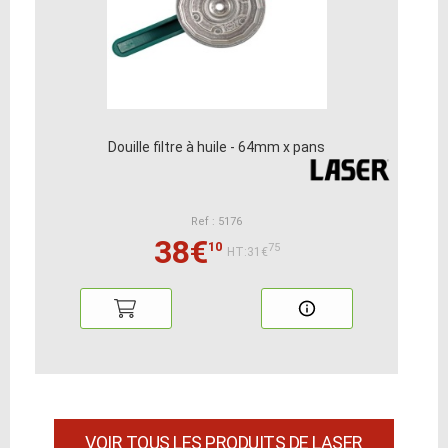
Douille filtre à huile - 64mm x pans
Ref : 5176
38€
10
75
HT:31€
VOIR TOUS LES PRODUITS DE LASER