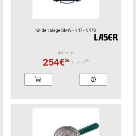
Kit de calage BMW - N47 - N47S
Ref : 5196
254€
26
88
HT:211€