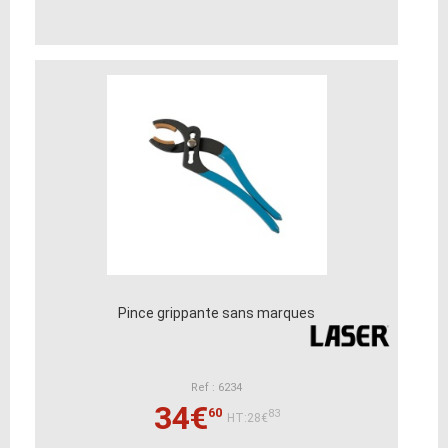
Pince grippante sans marques
Ref : 6234
34€
60
83
HT:28€