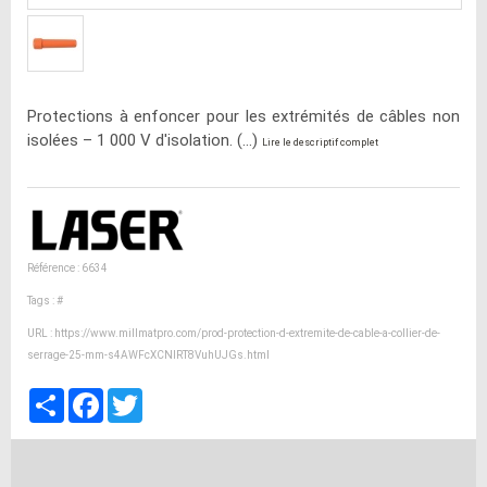
Protections à enfoncer pour les extrémités de câbles non
isolées – 1 000 V d'isolation. (...)
Lire le descriptif complet
Référence : 6634
Tags :
#
URL :
https://www.millmatpro.com/prod-protection-d-extremite-de-cable-a-collier-de-
serrage-25-mm-s4AWFcXCNlRT8VuhUJGs.html
Partager
Facebook
Twitter