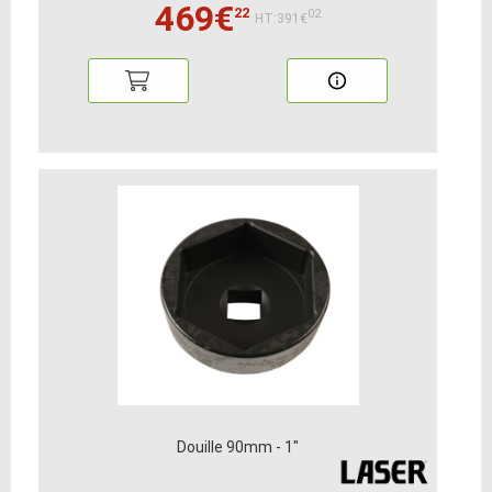
469€
22
02
HT:391€
Douille 90mm - 1"