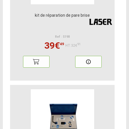
kit de réparation de pare brise
Ref : 5198
39€
49
91
HT:32€