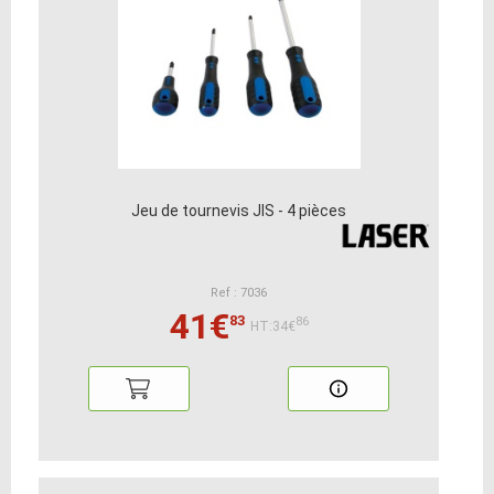
Jeu de tournevis JIS - 4 pièces
Ref : 7036
41€
83
86
HT:34€