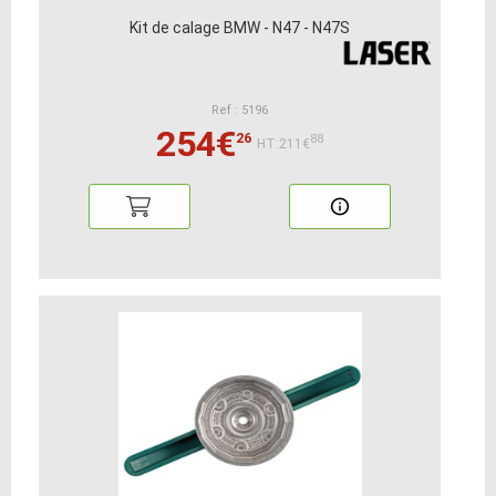
Kit de calage BMW - N47 - N47S
Ref : 5196
254€
26
88
HT:211€