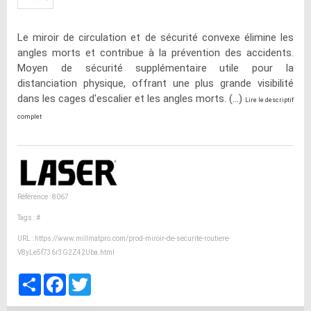
Le miroir de circulation et de sécurité convexe élimine les
angles morts et contribue à la prévention des accidents.
Moyen de sécurité supplémentaire utile pour la
distanciation physique, offrant une plus grande visibilité
dans les cages d'escalier et les angles morts. (...)
Lire le descriptif
complet
Référence : 8067
Tags :
#
URL :
https://www.millmatpro.com/prod-miroir-de-securite-routiere-
V8yLe5f736r3G2Z42Uba.html
Partager
Facebook
Twitter