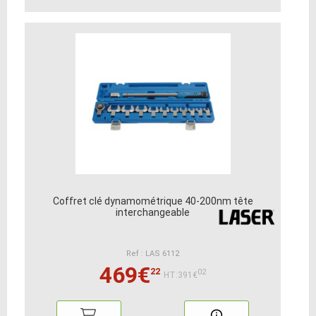
Coffret clé dynamométrique 40-200nm tête
interchangeable
Ref : LAS 6112
469€
22
02
HT:391€