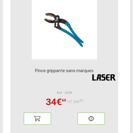
Pince grippante sans marques
Ref : 6234
34€
60
83
HT:28€