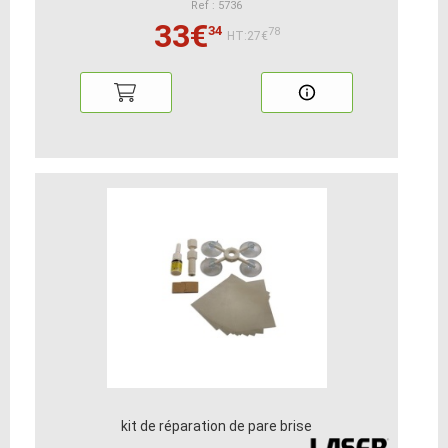
Ref : 5736
33€
34
78
HT:27€
kit de réparation de pare brise