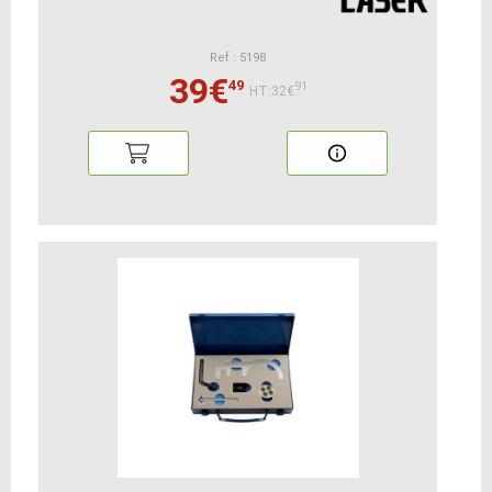
Ref : 5198
39€
49
91
HT:32€