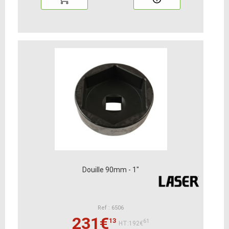
Douille 90mm - 1"
Ref : 6506
231€
13
61
HT:192€