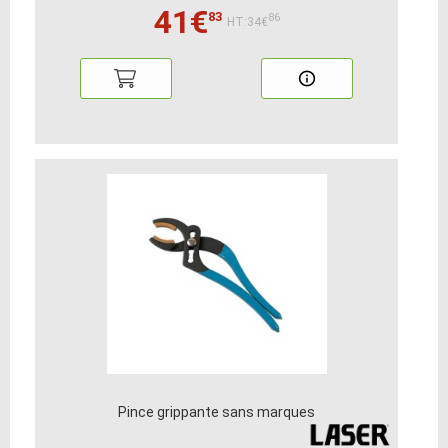
41€
83
86
HT:34€
Pince grippante sans marques