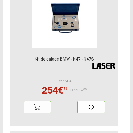
Kit de calage BMW - N47 - N47S
Ref : 5196
254€
26
88
HT:211€