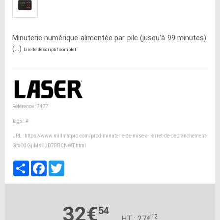
Minuterie numérique alimentée par pile (jusqu'à 99 minutes).
(...)
Lire le descriptif complet
Référence : 7477
Tags :
#
URL :
https://www.millmatpro.com/prod-minuterie-de-mise-a-l-arret-de-debranchement-
GfxO3GjiMs0UD78BCNWT.html
Partager
Facebook
Twitter
32€
54
12
HT : 27€