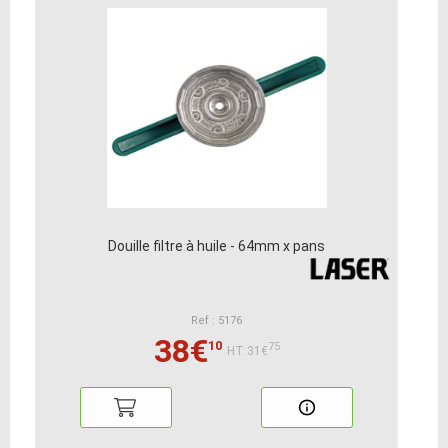
Douille filtre à huile - 64mm x pans
Ref : 5176
38€
10
75
HT:31€