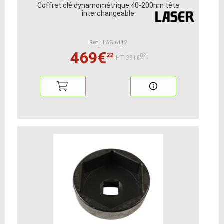
Coffret clé dynamométrique 40-200nm tête
interchangeable
Ref : LAS 6112
469€
22
02
HT:391€