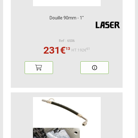
Douille 90mm - 1"
Ref : 6506
231€
13
61
HT:192€