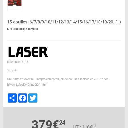
15 douilles: 6/7/8/9/10/11/12/13/14/15/16/17/18/19/20. (...)
Lire le descriptif complet
Référence : 6146
Tags :
#
URL :
https://www.millmatpro.com/prod-jeu-de-douilles-isolees-en-3-8-22-pcs-
hMgw1zRjgfQ403ny0t2A.html
Partager
Facebook
Twitter
379€
24
03
HT : 316€