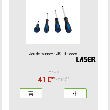
Jeu de tournevis JIS - 4 pièces
Ref : 7036
41€
83
86
HT:34€