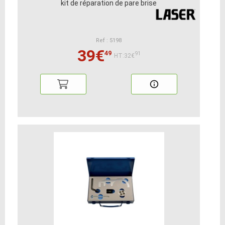
kit de réparation de pare brise
Ref : 5198
39€
49
91
HT:32€