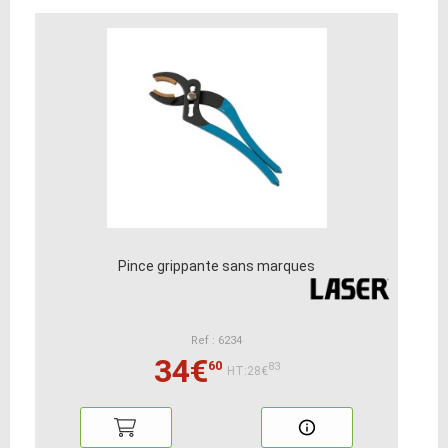
Pince grippante sans marques
Ref : 6234
34€
60
83
HT:28€