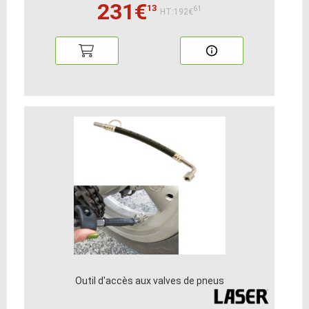
231€
13
61
HT:192€
Outil d'accès aux valves de pneus