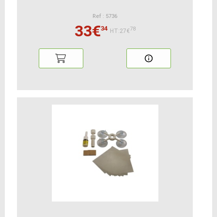
Ref : 5736
33€
34
78
HT:27€