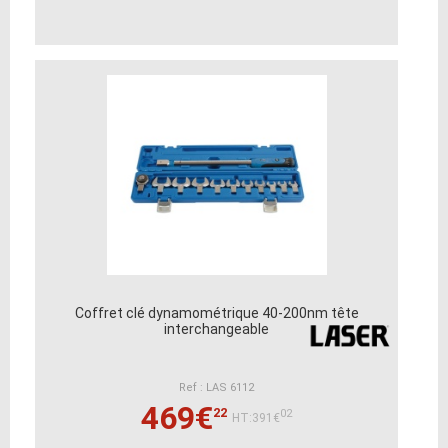
Coffret clé dynamométrique 40-200nm tête
interchangeable
Ref : LAS 6112
469€
22
02
HT:391€