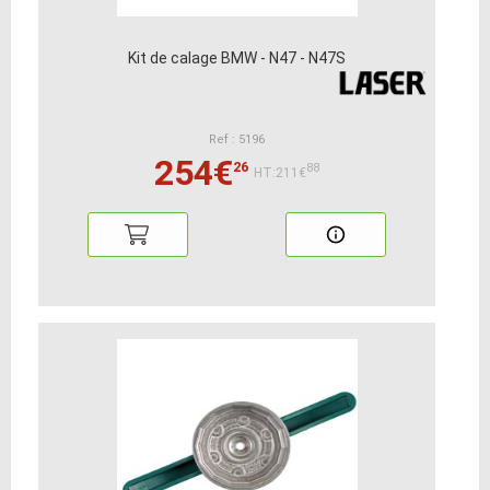
Kit de calage BMW - N47 - N47S
Ref : 5196
254€
26
88
HT:211€