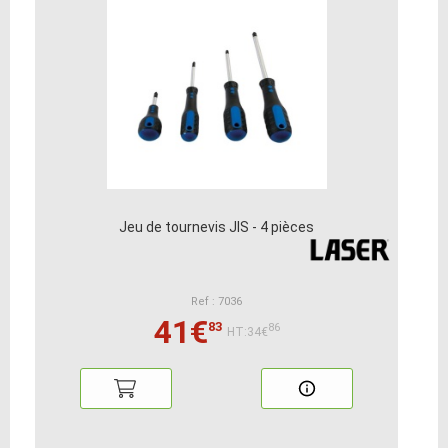
Jeu de tournevis JIS - 4 pièces
Ref : 7036
41€
83
86
HT:34€