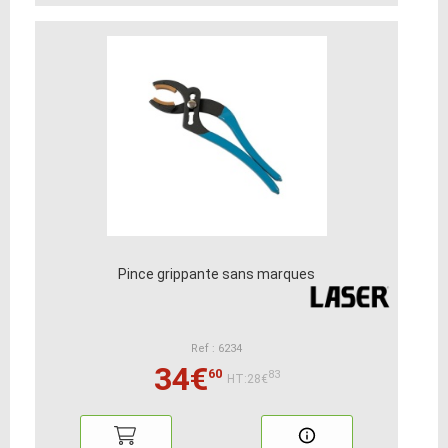
Pince grippante sans marques
Ref : 6234
34€
60
83
HT:28€