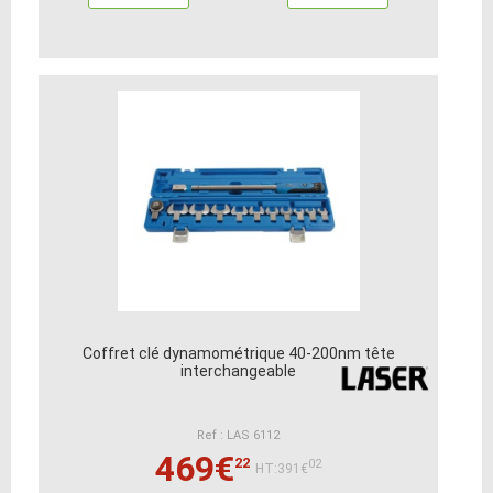
Coffret clé dynamométrique 40-200nm tête
interchangeable
Ref : LAS 6112
469€
22
02
HT:391€