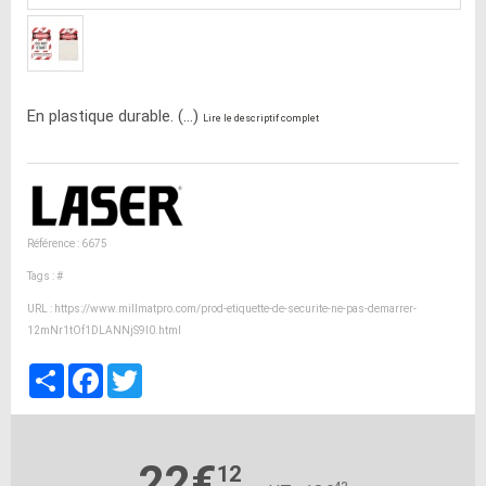
En plastique durable. (...)
Lire le descriptif complet
Référence : 6675
Tags :
#
URL :
https://www.millmatpro.com/prod-etiquette-de-securite-ne-pas-demarrer-
12mNr1tOf1DLANNjS9l0.html
Partager
Facebook
Twitter
22€
12
43