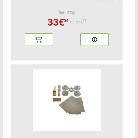
Ref : 5736
33€
34
78
HT:27€