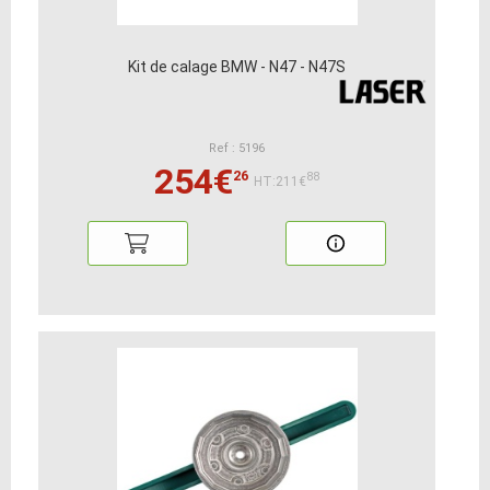
Kit de calage BMW - N47 - N47S
Ref : 5196
254€
26
88
HT:211€