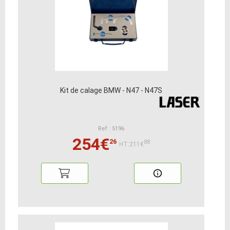
Kit de calage BMW - N47 - N47S
Ref : 5196
254€
26
88
HT:211€