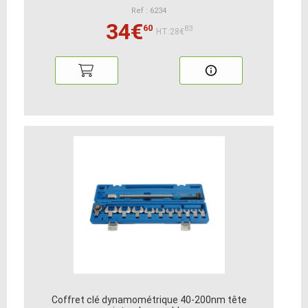
Ref : 6234
34€
60
83
HT:28€
Coffret clé dynamométrique 40-200nm tête