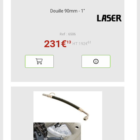
Douille 90mm - 1"
Ref : 6506
231€
13
61
HT:192€