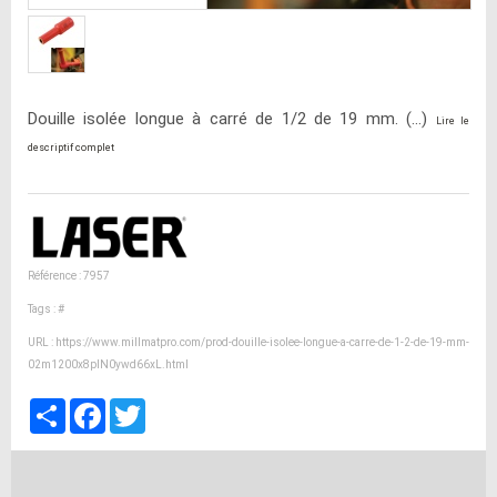
Douille isolée longue à carré de 1/2 de 19 mm. (...)
Lire le
descriptif complet
Référence : 7957
Tags :
#
URL :
https://www.millmatpro.com/prod-douille-isolee-longue-a-carre-de-1-2-de-19-mm-
02m1200x8plN0ywd66xL.html
Partager
Facebook
Twitter