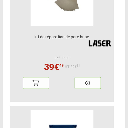
kit de réparation de pare brise
Ref : 5198
39€
49
91
HT:32€