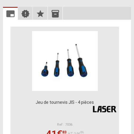
Jeu de tournevis JIS - 4 pièces
Ref : 7036
41€
83
86
HT:34€