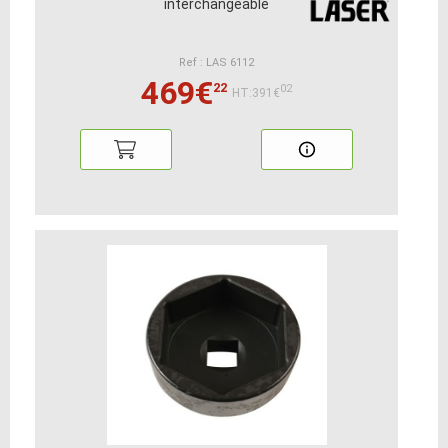
interchangeable
Ref : LAS 6112
469€
22
02
HT:391€