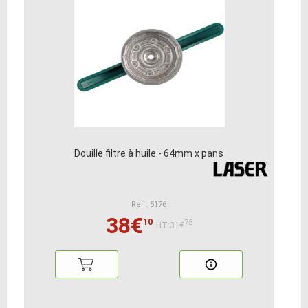
Douille filtre à huile - 64mm x pans
Ref : 5176
38€
10
75
HT:31€