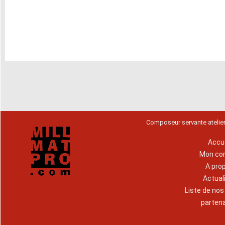
Composeur servante atelie
Accue
Mon co
A pro
Actual
Liste de no
parten