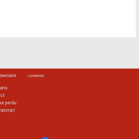
dentialité
Livraison
lans
act
se perdu
vascript