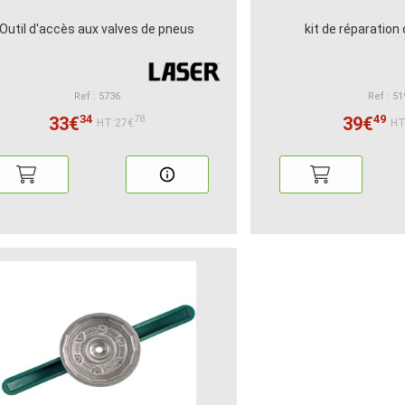
Outil d'accès aux valves de pneus
kit de réparation 
Ref : 5736
Ref : 51
34
49
33€
39€
78
HT:27€
HT