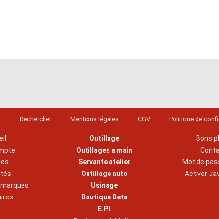
r
Rechercher
Mentions légales
CGV
Politique de confi
il
Outillage
Bons p
mpte
Outillages a main
Cont
pos
Servante atelier
Mot de pas
ités
Outillage auto
Activer Ja
s marques
Usinage
aires
Boutique Beta
E.P.I