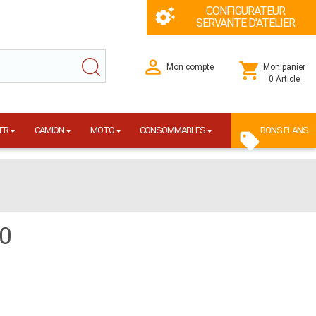
CONFIGURATEUR
SERVANTE D'ATELIER
Mon compte
Mon panier
0 Article
ER
CAMION
MOTO
CONSOMMABLES
BONS PLANS
20