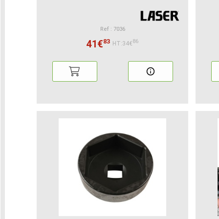
Ref : 7036
83
41€
86
HT:34€