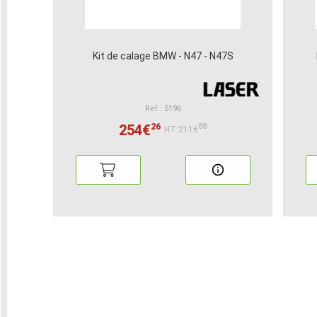
Kit de calage BMW - N47 - N47S
Ref : 5196
26
254€
88
HT:211€