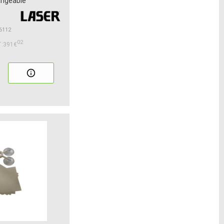
angeable
 6112
02
:391€