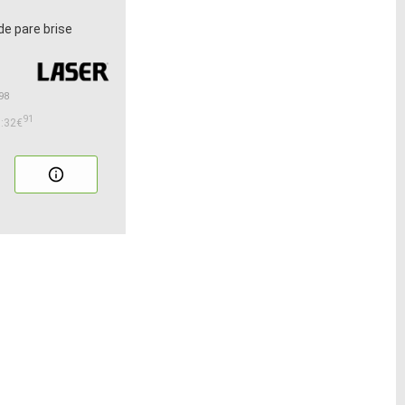
de pare brise
98
91
:32€