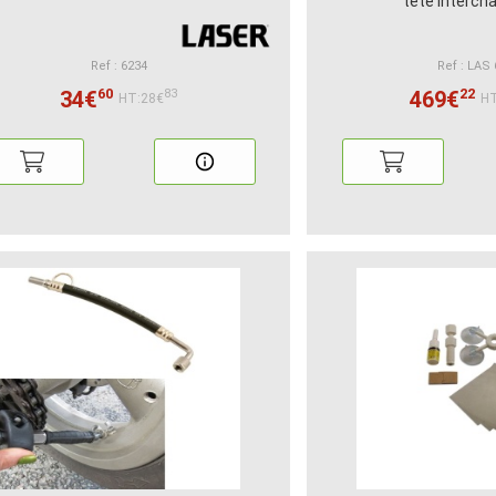
tête interch
Ref : 6234
Ref : LAS
60
22
34€
469€
83
HT:28€
HT