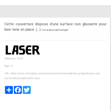
Cette couverture dispose d'une surface non glissante pour
bien tenir en place. (...)
Lire le descriptif complet
Référence : 6220
Tags :
#
URL :
https://www.millmatpro.com/prod-couverture-de-protection-grippante-pour-aile-
fna10190H34Ux89505P3.html
Partager
Facebook
Twitter