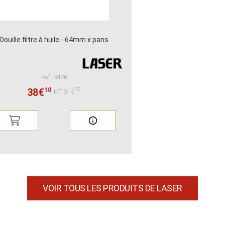
Douille filtre à huile - 64mm x pans
Ref : 5176
10
38€
75
HT:31€
VOIR TOUS LES PRODUITS DE LASER