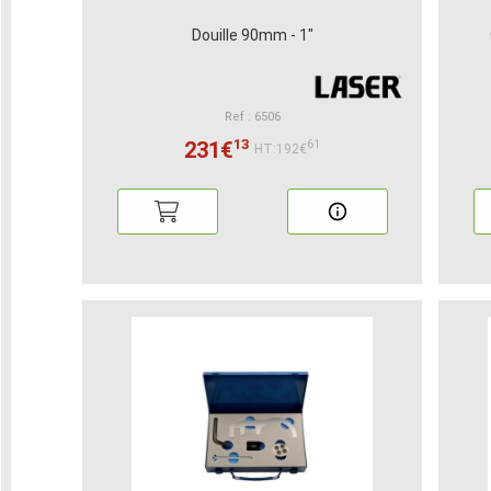
Douille 90mm - 1"
Ref : 6506
13
231€
61
HT:192€