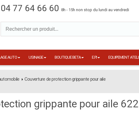
04 77 64 66 60
8h - 15h non stop du lundi au vendredi
LAGE AUTO
USINAGE
BOUTIQUE BETA
E.P.I
EQUIPEMENT ATELI
automobile
Couverture de protection grippante pour aile
tection grippante pour aile 62