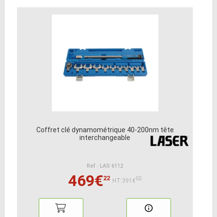
Coffret clé dynamométrique 40-200nm tête
interchangeable
Ref : LAS 6112
469€
22
02
HT:391€