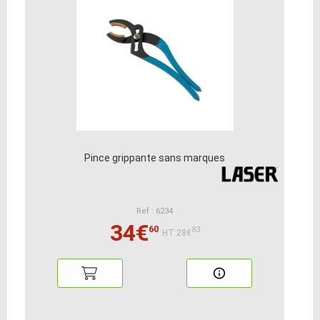
Pince grippante sans marques
Ref : 6234
34€
60
83
HT:28€