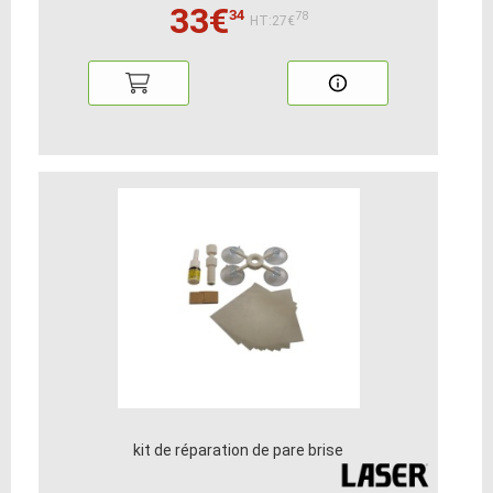
33€
34
78
HT:27€
kit de réparation de pare brise