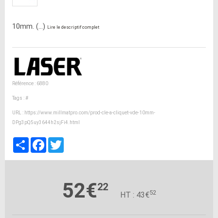
10mm. (...)
Lire le descriptif complet
Référence : 6880
Tags :
#
URL :
https://www.millmatpro.com/prod-cle-a-cliquet-vde-10mm-
DPg3pQ5uy3644h2sjFi4.html
Partager
Facebook
Twitter
52€
22
52
HT : 43€