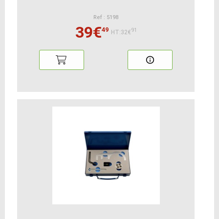
Ref : 5198
39€
49
91
HT:32€