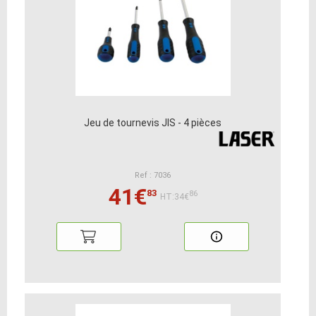
Jeu de tournevis JIS - 4 pièces
Ref : 7036
41€
83
86
HT:34€