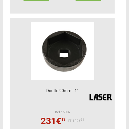
Douille 90mm - 1"
Ref : 6506
231€
13
61
HT:192€