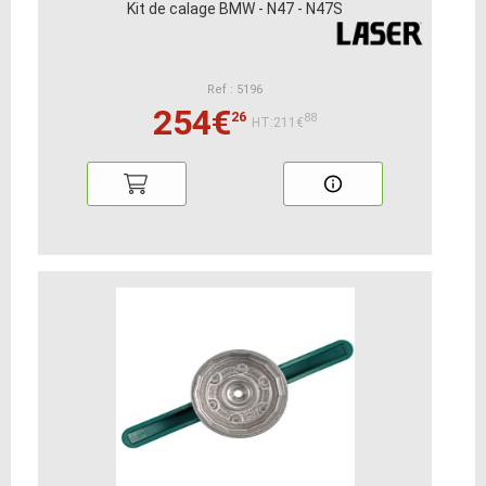
Kit de calage BMW - N47 - N47S
Ref : 5196
254€
26
88
HT:211€