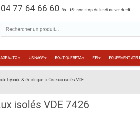
04 77 64 66 60
8h - 15h non stop du lundi au vendredi
LAGE AUTO
USINAGE
BOUTIQUE BETA
E.P.I
EQUIPEMENT ATELI
cule hybride & électrique
Ciseaux isolés VDE
aux isolés VDE 7426