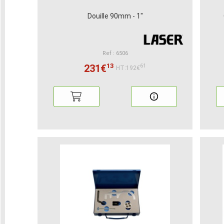
Douille 90mm - 1"
Ref : 6506
13
231€
61
HT:192€