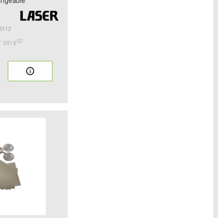
angeable
 6112
02
:391€