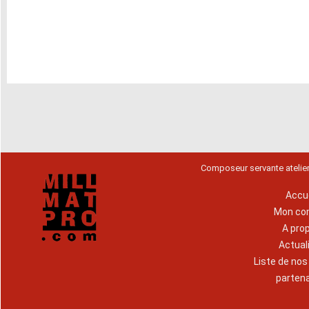
Composeur servante atelie
Accue
Mon co
A pro
Actual
Liste de no
parten