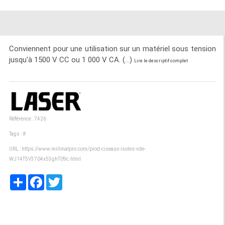
Conviennent pour une utilisation sur un matériel sous tension
jusqu'à 1500 V CC ou 1 000 V CA. (...)
Lire le descriptif complet
Référence : 7426
Tags :
#
URL :
https://www.millmatpro.com/prod-ciseaux-isoles-vde-
WJ14T5V3704x53ghT09c.html
Partager
Facebook
Twitter