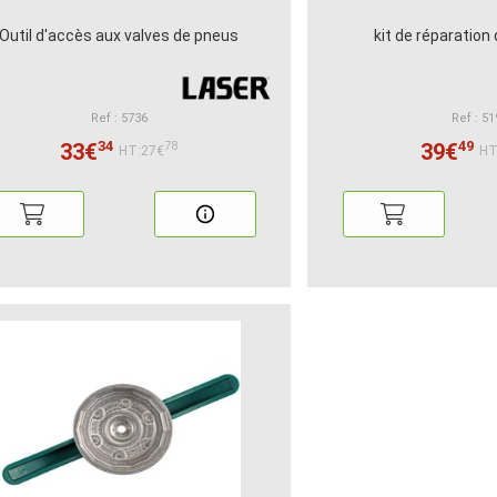
Outil d'accès aux valves de pneus
kit de réparation 
Ref : 5736
Ref : 51
34
49
33€
39€
78
HT:27€
HT