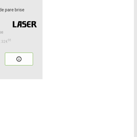
de pare brise
98
91
:32€