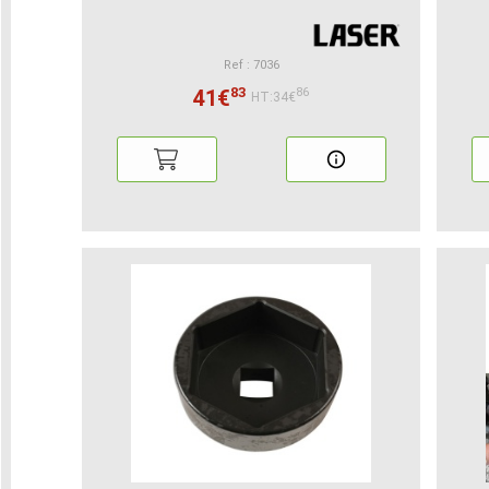
Ref : 7036
83
41€
86
HT:34€