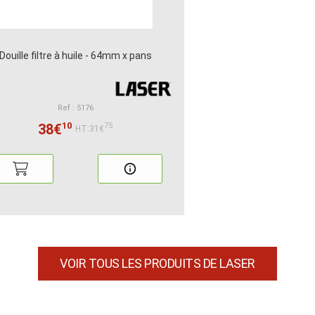
Douille filtre à huile - 64mm x pans
Ref : 5176
10
38€
75
HT:31€
VOIR TOUS LES PRODUITS DE LASER