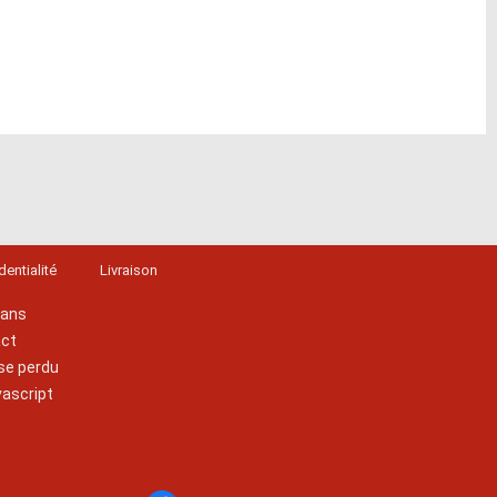
dentialité
Livraison
lans
act
se perdu
vascript