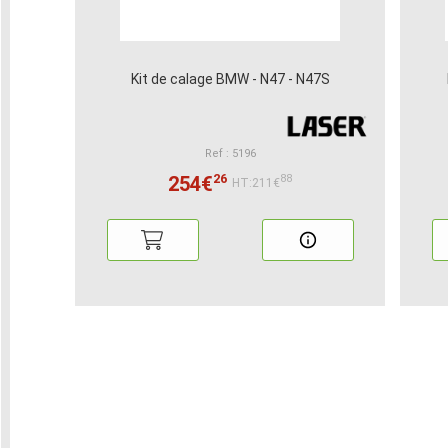
Kit de calage BMW - N47 - N47S
Ref : 5196
26
254€
88
HT:211€