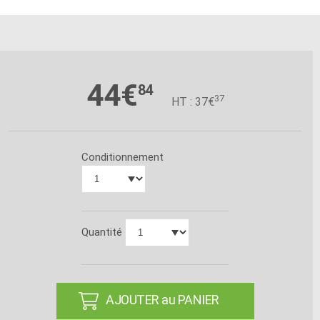
44€
84
37
HT : 37€
Conditionnement
Quantité
AJOUTER au PANIER