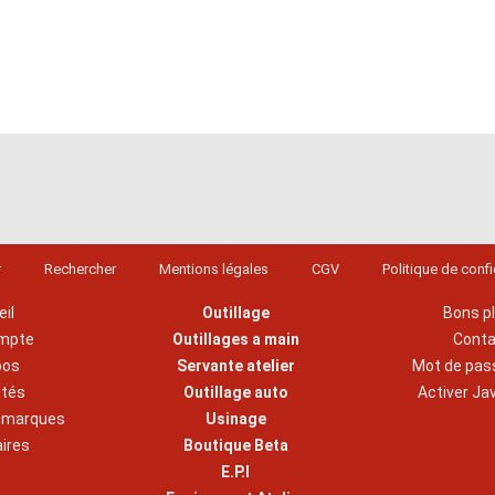
r
Rechercher
Mentions légales
CGV
Politique de confi
il
Outillage
Bons p
mpte
Outillages a main
Cont
pos
Servante atelier
Mot de pas
ités
Outillage auto
Activer Ja
s marques
Usinage
aires
Boutique Beta
E.P.I