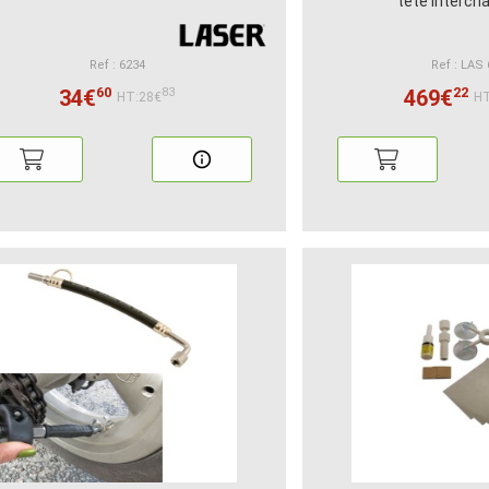
tête interch
Ref : 6234
Ref : LAS
60
22
34€
469€
83
HT:28€
HT