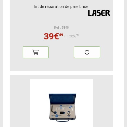
kit de réparation de pare brise
Ref : 5198
39€
49
91
HT:32€