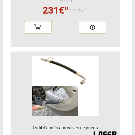
Ref : 6506
231€
13
61
HT:192€
Outil d'accès aux valves de pneus