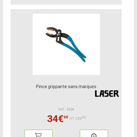
Pince grippante sans marques
Ref : 6234
34€
60
83
HT:28€