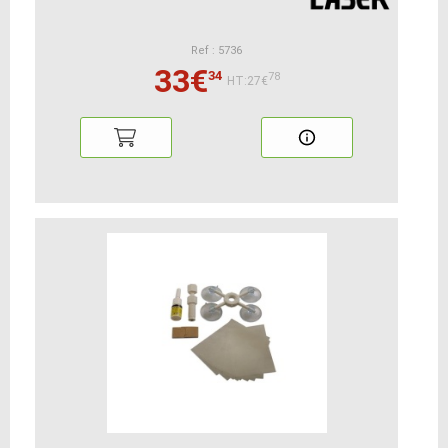
Ref : 5736
33€
34
78
HT:27€