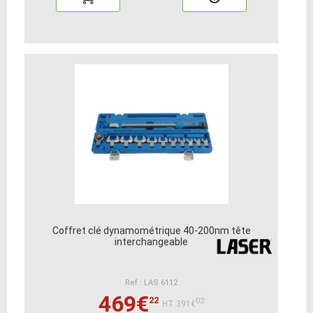
Coffret clé dynamométrique 40-200nm tête
interchangeable
Ref : LAS 6112
469€
22
02
HT:391€