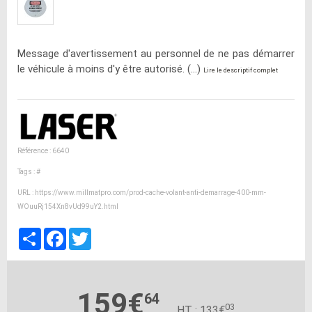
Message d'avertissement au personnel de ne pas démarrer
le véhicule à moins d'y être autorisé. (...)
Lire le descriptif complet
Référence : 6640
Tags :
#
URL :
https://www.millmatpro.com/prod-cache-volant-anti-demarrage-400-mm-
WOuuRj154Xn8vUd99uY2.html
Partager
Facebook
Twitter
159€
64
03
HT : 133€