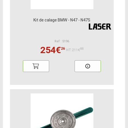
Kit de calage BMW - N47 - N47S
Ref : 5196
254€
26
88
HT:211€