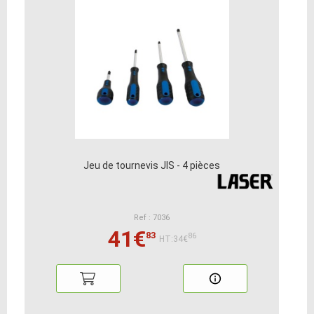
Jeu de tournevis JIS - 4 pièces
Ref : 7036
41€
83
86
HT:34€