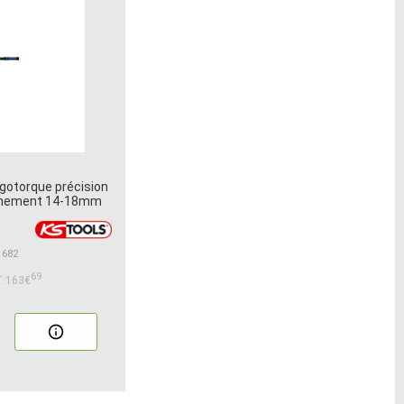
gotorque précision
chement 14-18mm
1682
69
:163€