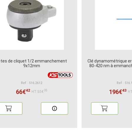
êtes de cliquet 1/2 emmanchement
Clé dynamométrique er
9x12mm
80-420 nm à emman
Ref : 516.2612
Ref : 516.
42
43
66€
196€
35
HT:55€
HT