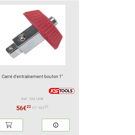
Carré d'entraînement bouton 1"
Ref : 516.1498
22
56€
85
HT:46€