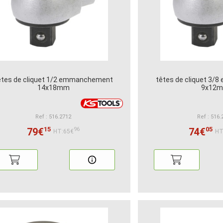
êtes de cliquet 1/2 emmanchement
têtes de cliquet 3
14x18mm
9x12
Ref : 516.2712
Ref : 516.
15
05
79€
74€
96
HT:65€
HT