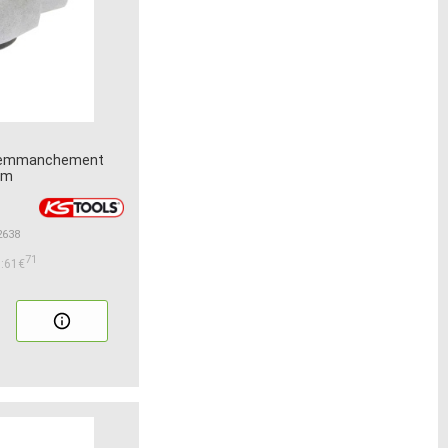
/8 emmanchement
mm
2638
71
:61€