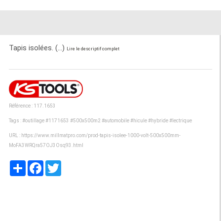
Tapis isolées. (...)
Lire le descriptif complet
Référence : 117.1653
Tags :
#outillage
#1171653
#500x500m2
#automobile
#hicule
#hybride
#lectrique
URL :
https://www.millmatpro.com/prod-tapis-isolee-1000-volt-500x500mm-
MoFA3WRQra57OJ3Osq93.html
Partager
Facebook
Twitter