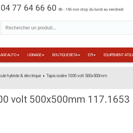
04 77 64 66 60
8h - 15h non stop du lundi au vendredi
LAGE AUTO
USINAGE
BOUTIQUE BETA
E.P.I
EQUIPEMENT ATELI
cule hybride & électrique
Tapis isolée 1000 volt 500x500mm
000 volt 500x500mm 117.1653