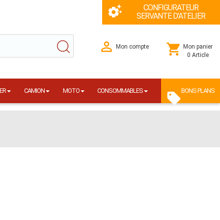
CONFIGURATEUR
SERVANTE D'ATELIER
Mon compte
Mon panier
0 Article
ER
CAMION
MOTO
CONSOMMABLES
BONS PLANS