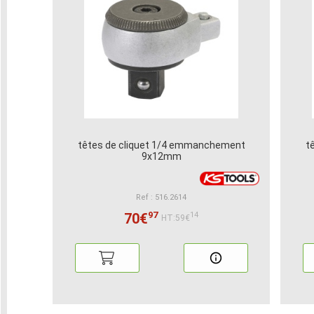
têtes de cliquet 1/4 emmanchement
t
9x12mm
Ref : 516.2614
97
70€
14
HT:59€