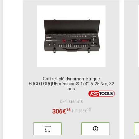
Coffret clé dynamométrique
ERGOTORQUEprécision® 1/4'', 5-25 Nm, 32
pcs
Ref : 516.1415
16
306€
13
HT:255€