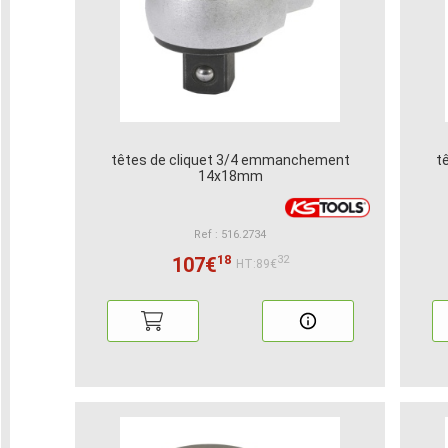
têtes de cliquet 3/4 emmanchement
t
14x18mm
Ref : 516.2734
18
107€
32
HT:89€