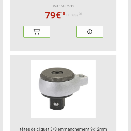
Ref : 516.2712
79€
15
96
HT:65€
têtes de cliquet 3/8 emmanchement 9x12mm