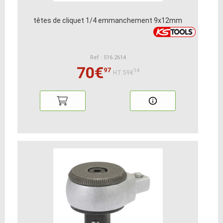
têtes de cliquet 1/4 emmanchement 9x12mm
Ref : 516.2614
70€
97
14
HT:59€