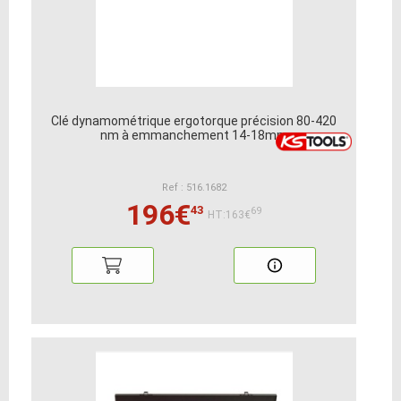
Clé dynamométrique ergotorque précision 80-420
nm à emmanchement 14-18mm
Ref : 516.1682
196€
43
69
HT:163€