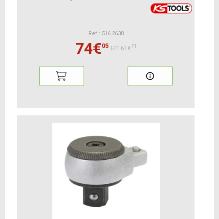
Ref : 516.2638
74€
05
71
HT:61€