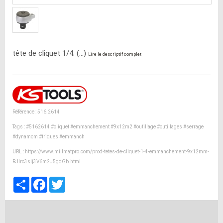
tête de cliquet 1/4. (...)
Lire le descriptif complet
Référence : 516.2614
Tags :
#5162614
#cliquet
#emmanchement
#9x12m2
#outillage
#outillages
#serrage
#dynamom
#triques
#emmanch
URL :
https://www.millmatpro.com/prod-tetes-de-cliquet-1-4-emmanchement-9x12mm-
RJlrc3slj3V6m2J5gdGb.html
Partager
Facebook
Twitter