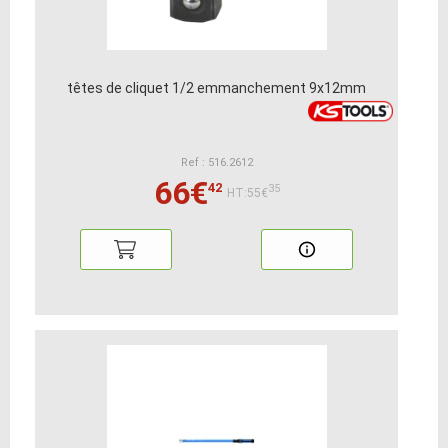
têtes de cliquet 1/2 emmanchement 9x12mm
Ref : 516.2612
66€
42
35
HT:55€