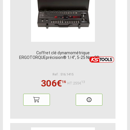
Coffret clé dynamométrique
ERGOTORQUEprécision® 1/4'', 5-25 Nm, 32 pcs
Ref : 516.1415
306€
16
13
HT:255€