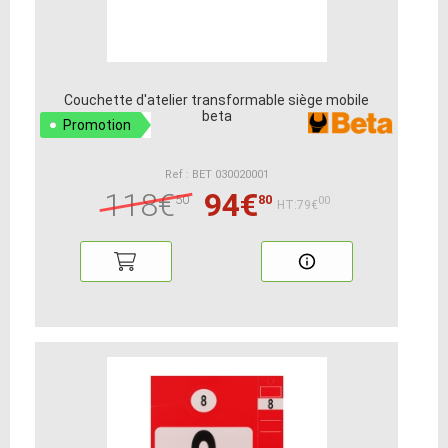
Couchette d'atelier transformable siège mobile
beta
Promotion
Ref : BET 030020001
118€
94€
50
80
00
HT:79€