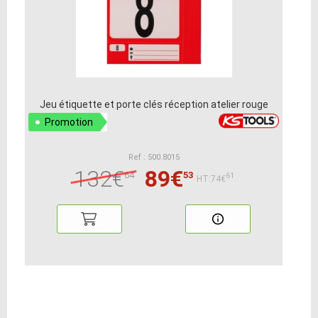
Jeu étiquette et porte clés réception atelier rouge
Promotion
Ref : 500.8015
132€
89€
64
53
61
HT:74€