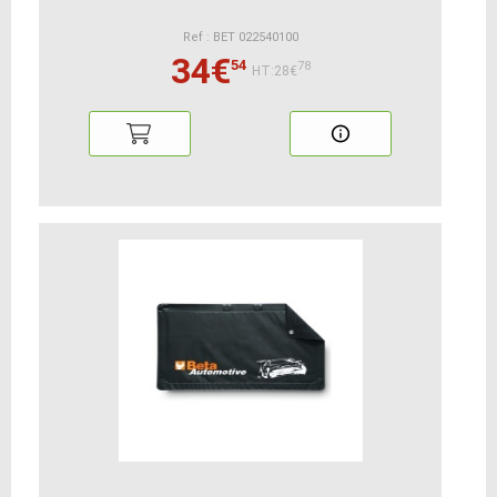
Ref : BET 022540100
34€
54
78
HT:28€