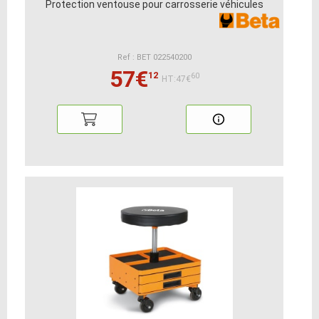
Protection ventouse pour carrosserie véhicules
Ref : BET 022540200
57€
12
60
HT:47€