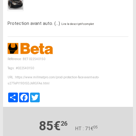
Protection avant auto. (...)
Lire le descriptif complet
Référence : BET 022540150
Tags :
#022540150
URL :
https://www.millmatpro.com/prod-protection-face-avant-auto-
u27TePl19DI5DJkRGFAe.html
Partager
Facebook
Twitter
85€
26
05
HT : 71€