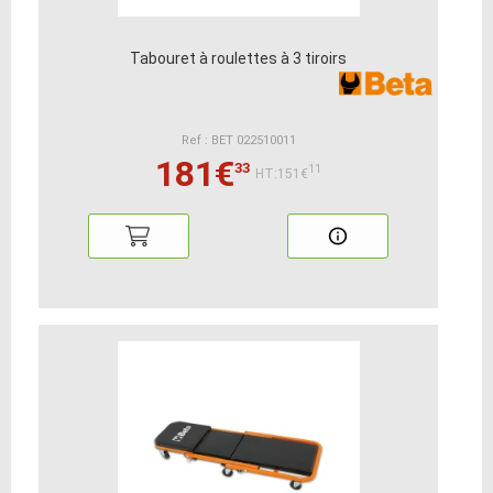
Tabouret à roulettes à 3 tiroirs
Ref : BET 022510011
181€
33
11
HT:151€