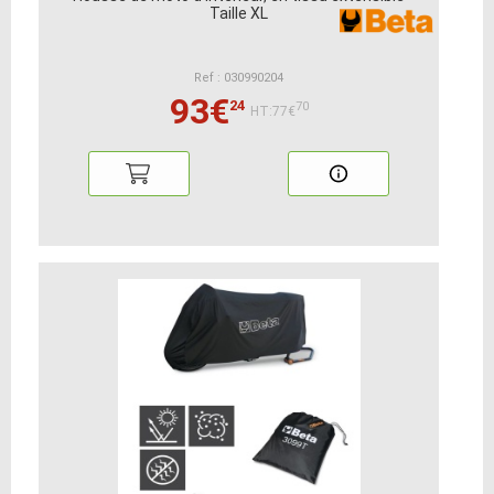
Taille XL
Ref : 030990204
93€
24
70
HT:77€