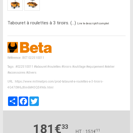
Tabouret à roulettes à 3 tiroirs. (...)
Lire le descriptif complet
Référence : BET 022510011
Tags :
#022510011
#tabouret
#roulettes
#tiroirs
#outillage
#equipement
#atelier
#accessoires
#divers
URL :
https://www.millmatpro.com/prod-tabouret-a-roulettes-a-3-tiroirs-
4G470W6J8m6M43QE4N6i.html
Partager
Facebook
Twitter
181€
33
11
HT : 151€