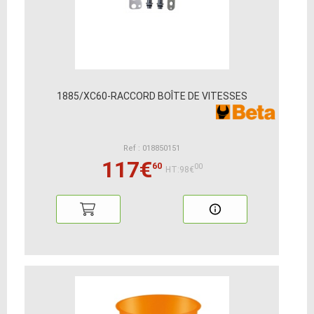
1885/XC60-RACCORD BOÎTE DE VITESSES
Ref : 018850151
117€
60
00
HT:98€