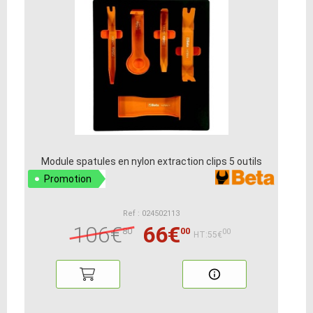
Module spatules en nylon extraction clips 5 outils
Promotion
Ref : 024502113
106€
66€
80
00
00
HT:55€