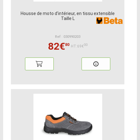
Housse de moto d'intérieur, en tissu extensible
Taille L
Ref : 030990203
82€
80
00
HT:69€