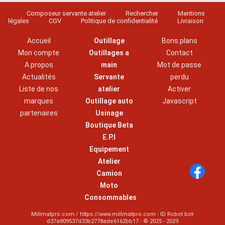
Composeur servante atelier
Rechercher
Mentions
légales
CGV
Politique de confidentialité
Livraison
Accueil
Outillage
Bons plans
Mon compte
Outillages a
Contact
A propos
main
Mot de passe
Actualités
Servante
perdu
Liste de nos
atelier
Activer
marques
Outillage auto
Javascript
partenaires
Usinage
Boutique Beta
E.P.I
Equipement
Atelier
Camion
Moto
Consommables
Millmatpro.com / https://www.millmatpro.com - ID
Robot bot-
d37a809537d33b2778ade6162bb17
- © 2025 - 2029