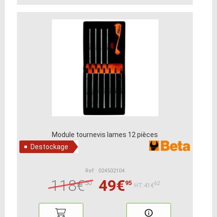
Module tournevis lames 12 pièces
Destockage
Ref : 024502104
118€
49€
50
95
62
HT:41€