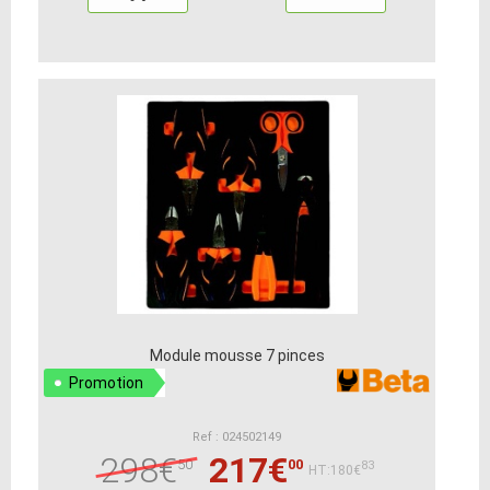
Module mousse 7 pinces
Promotion
Ref : 024502149
298€
217€
50
00
83
HT:180€