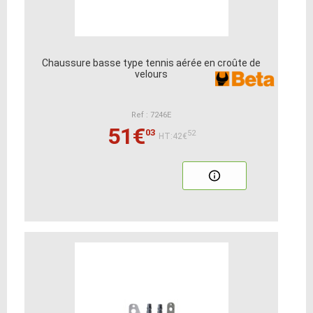
Chaussure basse type tennis aérée en croûte de
velours
Ref : 7246E
51€
03
52
HT:42€