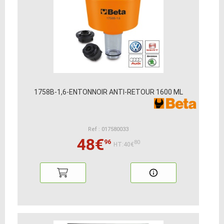
1758B-1,6-ENTONNOIR ANTI-RETOUR 1600 ML
Ref : 017580033
48€
96
80
HT:40€