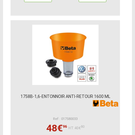
1758B-1,6-ENTONNOIR ANTI-RETOUR 1600 ML
Ref : 017580033
48€
96
80
HT:40€