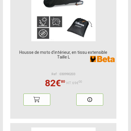
Housse de moto d'intérieur, en tissu extensible
Taille L
Ref : 030990203
82€
80
00
HT:69€