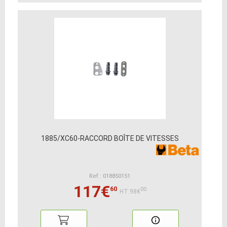
1885/XC60-RACCORD BOÎTE DE VITESSES
Ref : 018850151
117€
60
00
HT:98€