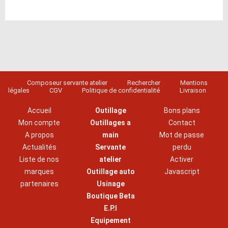
Composeur servante atelier
Rechercher
Mentions
légales
CGV
Politique de confidentialité
Livraison
Accueil
Outillage
Bons plans
Mon compte
Outillages a
Contact
A propos
main
Mot de passe
Actualités
Servante
perdu
Liste de nos
atelier
Activer
marques
Outillage auto
Javascript
partenaires
Usinage
Boutique Beta
E.P.I
Equipement