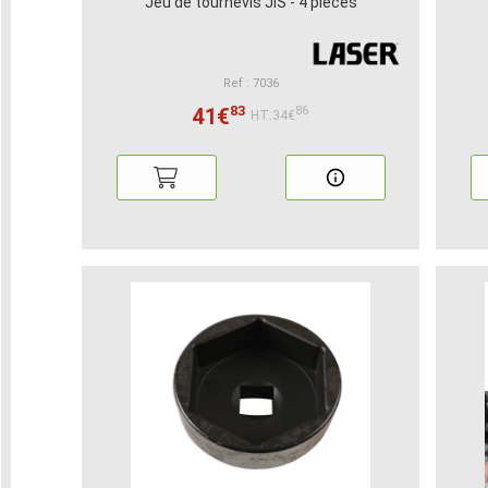
Jeu de tournevis JIS - 4 pièces
Ref : 7036
83
41€
86
HT:34€