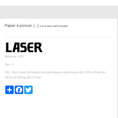
Papier à poncer. (...)
Lire le descriptif complet
Référence : 2351
Tags :
#
URL :
https://www.millmatpro.com/prod-papier-a-poncer-grain-de-1200-x-50-feuilles-
FX52uJYj1S9lDqyJ8L7G.html
Partager
Facebook
Twitter