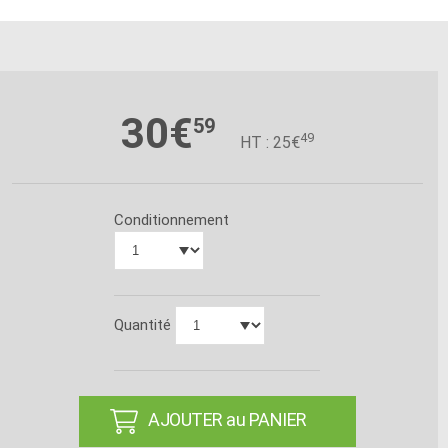
30€
59
49
HT : 25€
Conditionnement
Quantité
AJOUTER au PANIER