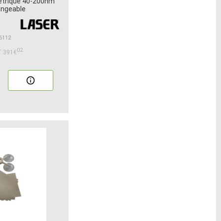
étrique 40-200nm
angeable
 6112
02
:391€