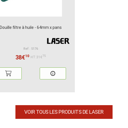
Douille filtre à huile - 64mm x pans
Ref : 5176
10
38€
75
HT:31€
VOIR TOUS LES PRODUITS DE LASER