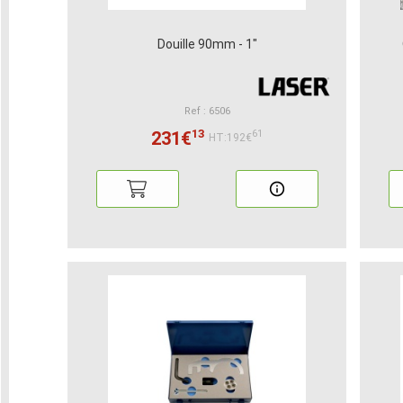
Douille 90mm - 1"
Ref : 6506
13
231€
61
HT:192€