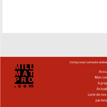
Composeur servante atelie
Accue
Mon co
A pro
Actual
Liste de no
parten