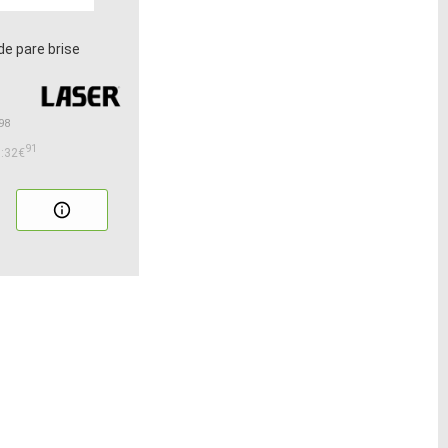
de pare brise
98
91
:32€