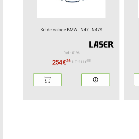
Kit de calage BMW - N47 - N47S
Ref : 5196
26
254€
88
HT:211€