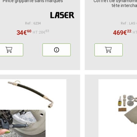
Pince grippante sans marques
Coffret clé dynamom
tête interch
Ref : 6234
Ref : LAS
60
22
34€
469€
83
HT:28€
HT