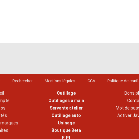
r
Rechercher
Mentions légales
CGV
Politique de confi
il
Outillage
Bons p
mpte
Outillages a main
Cont
pos
Servante atelier
Mot de pas
ités
Outillage auto
Activer Ja
s marques
Usinage
aires
Boutique Beta
E.P.I