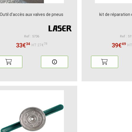
Outil d'accès aux valves de pneus
kit de réparation 
Ref : 5736
Ref : 51
34
49
33€
39€
78
HT:27€
HT