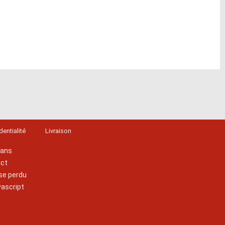
dentialité
Livraison
lans
act
se perdu
vascript