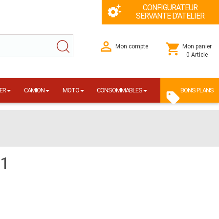
CONFIGURATEUR
SERVANTE D'ATELIER
Mon compte
Mon panier
0 Article
ER
CAMION
MOTO
CONSOMMABLES
BONS PLANS
51