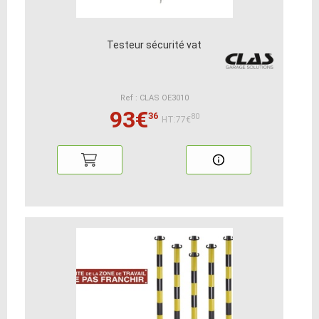
Testeur sécurité vat
Ref : CLAS OE3010
93€
36
80
HT:77€