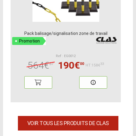
Pack balisage/signalisation zone de travail
Promotion
Ref : EG0012
564€
190€
57
00
33
HT:158€
VOIR TOUS LES PRODUITS DE CLAS