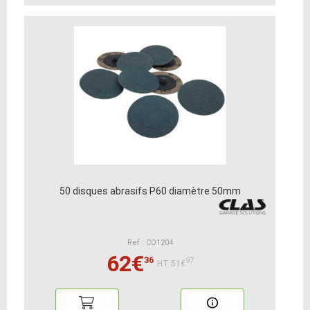
50 disques abrasifs P60 diamètre 50mm
Ref : CO1204
62€
36
97
HT:51€