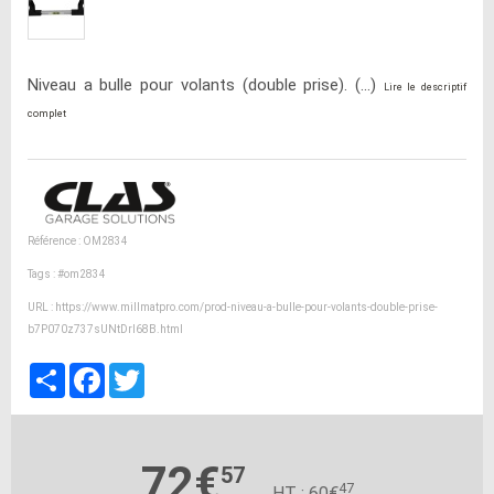
Niveau a bulle pour volants (double prise). (...)
Lire le descriptif
complet
Référence : OM2834
Tags :
#om2834
URL :
https://www.millmatpro.com/prod-niveau-a-bulle-pour-volants-double-prise-
b7P070z737sUNtDrI68B.html
Partager
Facebook
Twitter
72€
57
47
HT : 60€