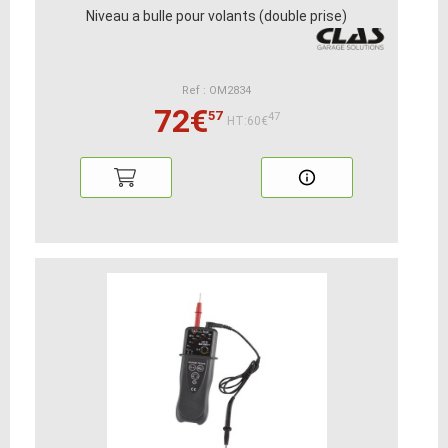
Niveau a bulle pour volants (double prise)
Ref : OM2834
72€
57
47
HT:60€