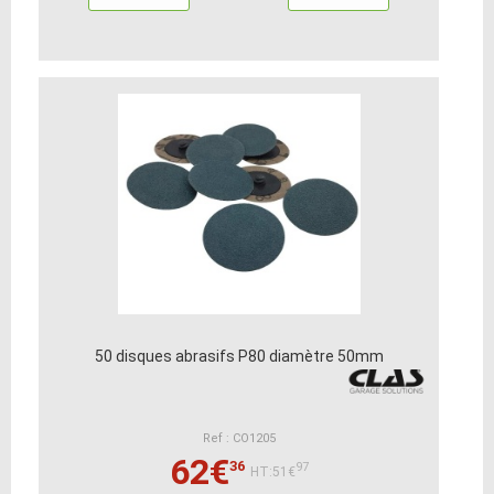
50 disques abrasifs P80 diamètre 50mm
Ref : CO1205
62€
36
97
HT:51€