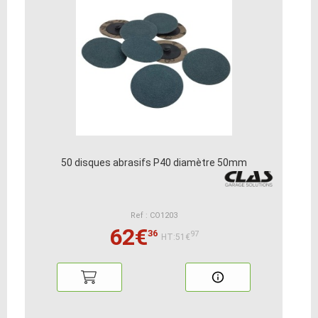
50 disques abrasifs P40 diamètre 50mm
Ref : CO1203
62€
36
97
HT:51€