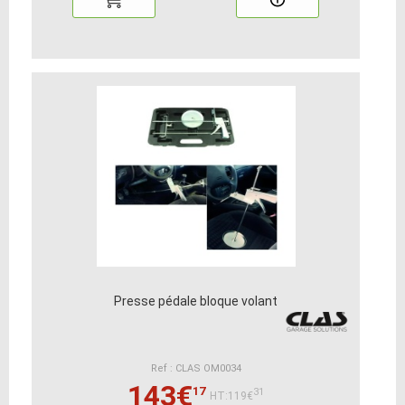
Presse pédale bloque volant
Ref : CLAS OM0034
143€
17
31
HT:119€