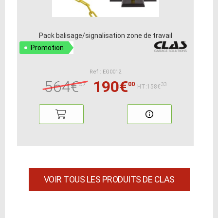
Pack balisage/signalisation zone de travail
Promotion
Ref : EG0012
564€
190€
57
00
33
HT:158€
VOIR TOUS LES PRODUITS DE CLAS