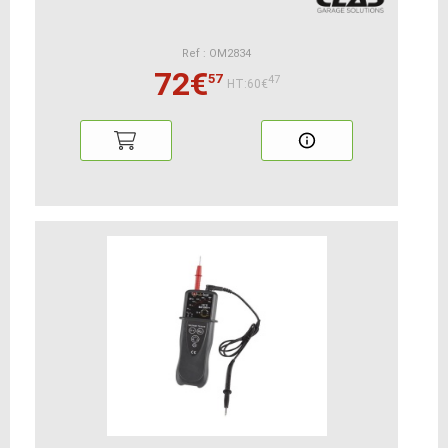
Ref : OM2834
72€
57
47
HT:60€