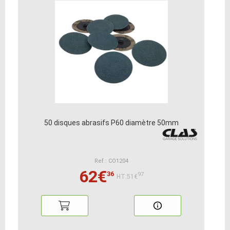
50 disques abrasifs P60 diamètre 50mm
Ref : CO1204
62€
36
97
HT:51€