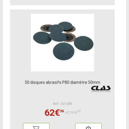
50 disques abrasifs P80 diamètre 50mm
Ref : CO1205
62€
36
97
HT:51€