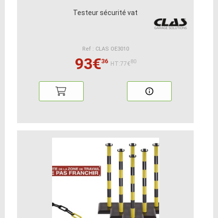
Testeur sécurité vat
Ref : CLAS OE3010
93€
36
80
HT:77€