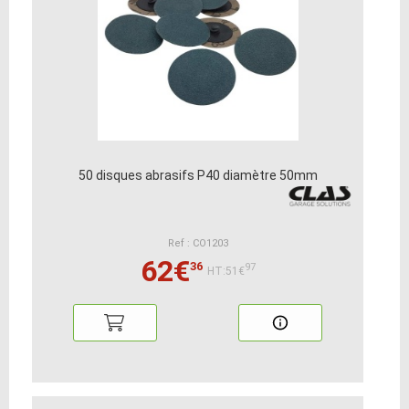
50 disques abrasifs P40 diamètre 50mm
Ref : CO1203
62€
36
97
HT:51€