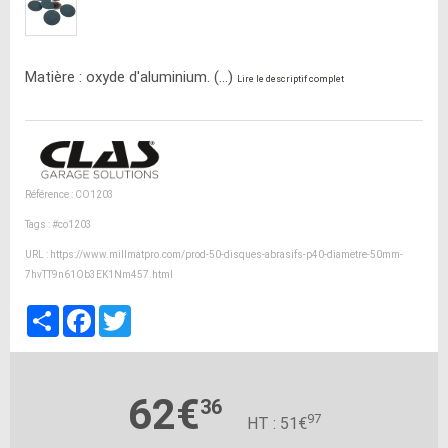
Matière : oxyde d'aluminium. (...)
Lire le descriptif complet
Référence : CO1203
Tags :
#co1203
URL :
https://www.millmatpro.com/prod-50-disques-abrasifs-p40-diametre-50mm-
7hvTT9n61Ob3EK1Nm457.html
Partager
Facebook
Twitter
62€
36
97
HT : 51€